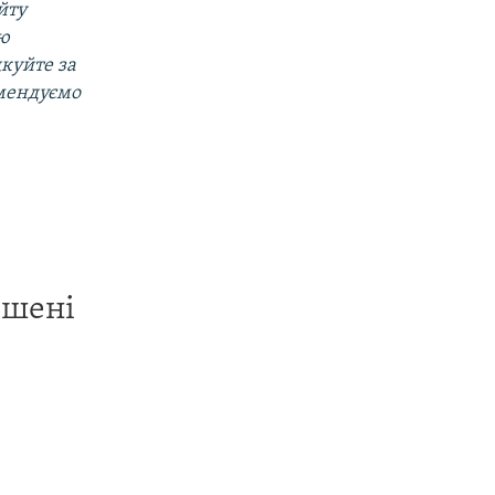
йту
ою
куйте за
омендуємо
ишені