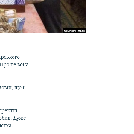
арського
Про це вона
овій, що її
оректні
робив. Дуже
істка.