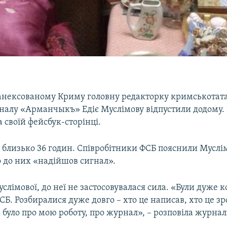
анексованому Криму головну редакторку кримськотат
налу «Арманчыкъ» Едіє Муслімову відпустили додому. 
 своїй фейсбук-сторінці.
 близько 36 годин. Співробітники ФСБ пояснили Муслім
о до них «надійшов сигнал».
слімової, до неї не застосовувалася сила. «Були дуже к
Б. Розбиралися дуже довго – хто це написав, хто це з
 було про мою роботу, про журнал», – розповіла журнал