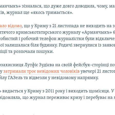
манчыкъ» зізналася, що дуже довго доводила, чому, ма
ів, журнал ще «якось тримається».
ало відомо
, що у Криму з 21 листопада не виходить на з
итячого кримськотатарського журналу «Арманчыкъ» 61
собистий і робочий телефон журналістки були відключ
ої залишалася біля будинку. Родичі звернулися із заяво
ліції та розпочали пошуки.
захисниця Лутфіє Зудієва на своїй фейсбук-сторінці п
ву
затримали троє невідомих чоловіків
увечері 21 листо
 білу ГАЗель та відвезли у невідомому напрямку.
идається у Криму з 2011 року і виходить щомісяця. У 
відомляла, що журнал переживає кризу і перебуває на