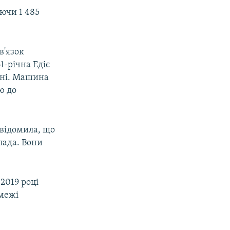
ючи 1 485
в'язок
-річна Едіє
ені. Машина
ю до
овідомила, що
пада. Вони
2019 році
 межі