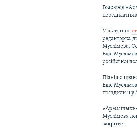
Головред «Ар
передплатник
У п'ятницю
ст
редакторка д
Муслімова. О
Едіє Муслімов
російської по
Пізніше право
Едіє Муслімо
посадили її у
«Арманчыкъ» в
Муслімова по
закриття.