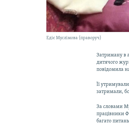
Едіє Муслімова (праворуч)
Затриману в 
дитячого жур
повідомила на
Її утримували
затримали, б
За словами Му
працівники ФС
багато питань