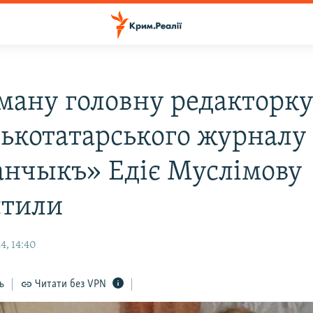
ману головну редакторк
ькотатарського журналу
нчыкъ» Едіє Муслімову
стили
4, 14:40
ь
Читати без VPN