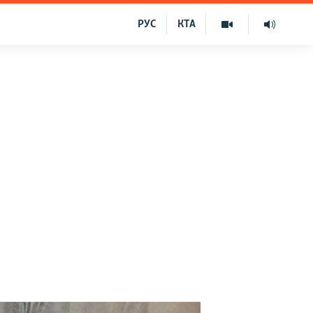
РУС
КТА
у