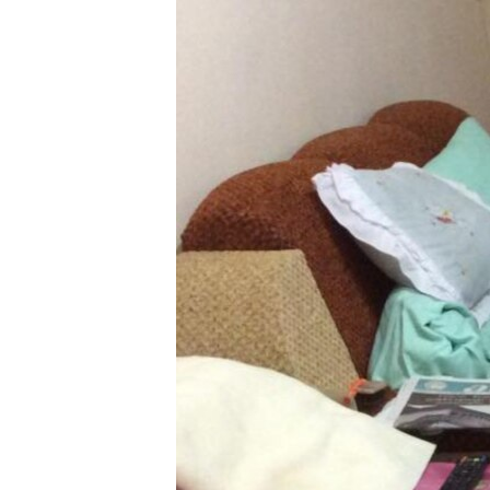
ВІДЕОУРОКИ «ELIFBE»
СВІДЧЕННЯ ОКУПАЦІЇ
УКРАЇНСЬКА ПРОБЛЕМА КРИМУ
ІНФОГРАФІКА