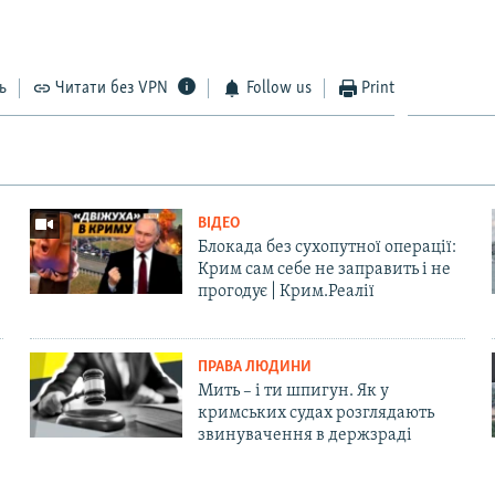
ь
Читати без VPN
Follow us
Print
ВІДЕО
Блокада без сухопутної операції:
Крим сам себе не заправить і не
прогодує | Крим.Реалії
ПРАВА ЛЮДИНИ
Мить – і ти шпигун. Як у
кримських судах розглядають
звинувачення в держзраді