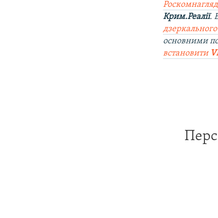
Роскомнагляд
Крим.Реалії
.
дзеркального с
основними п
встановити
V
Перс