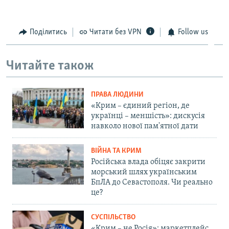
Поділитись
Читати без VPN
Follow us
Читайте також
ПРАВА ЛЮДИНИ
«Крим – єдиний регіон, де
українці – меншість»: дискусія
навколо нової пам'ятної дати
ВІЙНА ТА КРИМ
Російська влада обіцяє закрити
морський шлях українським
БпЛА до Севастополя. Чи реально
це?
СУСПІЛЬСТВО
«Крим – не Росія»: маркетплейс