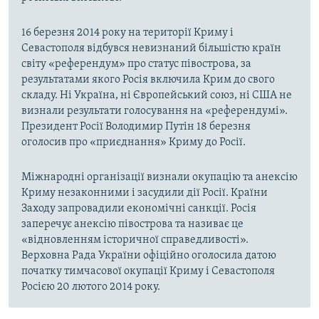
16 березня 2014 року на території Криму і
Севастополя відбувся невизнаний більшістю країн
світу «референдум» про статус півострова, за
результатами якого Росія включила Крим до свого
складу. Ні Україна, ні Європейський союз, ні США не
визнали результати голосування на «референдумі».
Президент Росії Володимир Путін 18 березня
оголосив про «приєднання» Криму до Росії.
Міжнародні організації визнали окупацію та анексію
Криму незаконними і засудили дії Росії. Країни
Заходу запровадили економічні санкції. Росія
заперечує анексію півострова та називає це
«відновленням історичної справедливості».
Верховна Рада України офіційно оголосила датою
початку тимчасової окупації Криму і Севастополя
Росією 20 лютого 2014 року.