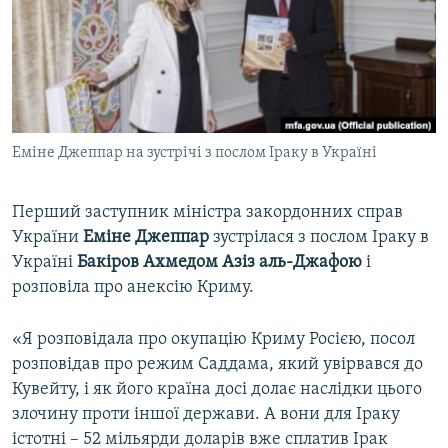
ВІДЕОУРОКИ «ELIFBE»
Русский
СВІДЧЕННЯ ОКУПАЦІЇ
Qırımtatar
УКРАЇНСЬКА ПРОБЛЕМА КРИМУ
ДОЛУЧАЙСЯ!
ІНФОГРАФІКА
Еміне Джеппар на зустрічі з послом Іраку в Україні
Перший заступник міністра закордонних справ
Усі сайти RFE/RL
України
Еміне Джеппар
зустрілася з послом Іраку в
Україні
Бакіров Ахмедом Азіз аль-Джафою
і
розповіла про анексію Криму.
«Я розповідала про окупацію Криму Росією, посол
розповідав про режим Саддама, який увірвався до
Кувейту, і як його країна досі долає наслідки цього
злочину проти іншої держави. А вони для Іраку
істотні – 52 мільярди доларів вже сплатив Ірак