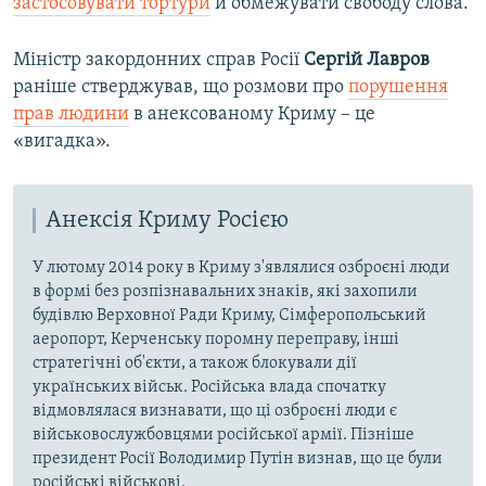
застосовувати тортури
й обмежувати свободу слова.
Міністр закордонних справ Росії
Сергій Лавров
раніше стверджував, що розмови про
порушення
прав людини
в анексованому Криму – це
«вигадка».
Анексія Криму Росією
У лютому 2014 року в Криму з'являлися озброєні люди
в формі без розпізнавальних знаків, які захопили
будівлю Верховної Ради Криму, Сімферопольський
аеропорт, Керченську поромну переправу, інші
стратегічні об'єкти, а також блокували дії
українських військ. Російська влада спочатку
відмовлялася визнавати, що ці озброєні люди є
військовослужбовцями російської армії. Пізніше
президент Росії Володимир Путін визнав, що це були
російські військові.