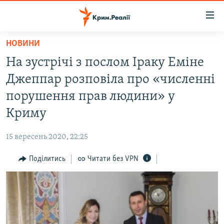
Доступність
посилання
Перейти
НОВИНИ
до
НОВИНИ
На зустрічі з послом Іраку Еміне
основного
ВОДА.КРИМ
матеріалу
Джеппар розповіла про «численні
ВІДЕО ТА ФОТО
Перейти
порушення прав людини» у
до
ПОЛІТИКА
Криму
основної
БЛОГИ
навігації
15 вересень 2020, 22:25
Перейти
ПОГЛЯД
до
Поділитись
Читати без VPN
ІНТЕРВ'Ю
пошуку
ВСЕ ЗА ДЕНЬ
СПЕЦПРОЕКТИ
ЯК ОБІЙТИ БЛОКУВАННЯ
ДЕПОРТАЦІЯ