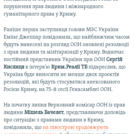
порушення прав людини і міжнародного
гуманітарного права у Криму.
Раніше перша заступниця голови МЗС України
Еміне Джеппар повідомила, що найближчим часом
будуть винесені на розгляд ООН оновлені резолюції
з прав людини та мілітаризації у Криму. Водночас
постійний представник України при ООН
Сергій
Кислиця
в інтерв'ю
Крим.Реалії ТБ
підкреслив, що
Україна буде виносити не менше двох проєктів
резолюцій, які будуть стосуватися анексованого
Росією Криму, на 75-й сесії Генасамблеї ООН.
На початку липня Верховний комісар ООН із прав
людини
Мішель Бачелет
, представляючи доповідь
про ситуацію з правами людини в Криму,
повідомила, що
на півострові продовжують