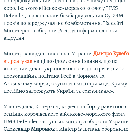
попереджувальний вогонь по ракетному есмінцю
королівського військово-морського флоту HMS
Defender, а російський бомбардувальник Су-24М
провів попереджувальне бомбометання. На сайті
Міністерства оборони Росії ця інформація поки
відсутня.
Міністр закордонних справ України
Дмитро Кулеба
відреагував
на ці повідомлення і заявив, що це
«наочний доказ української позиції: агресивна та
провокаційна політика Росії в Чорному та
Азовському морях, окупація і мілітаризація Криму
постійно загрожують Україні та союзникам».
У понеділок, 21 червня, в Одесі на борту ракетного
есмінця королівського військово-морського флоту
HMS Defender заступник міністра оборони України
Олександр Миронюк
і міністр із питань оборонних