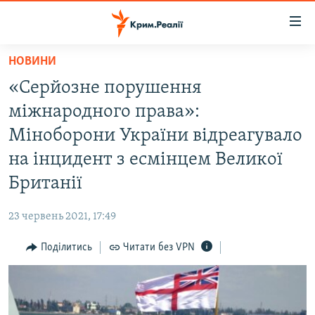
Доступність
посилання
Перейти
НОВИНИ
до
НОВИНИ
«Серйозне порушення
основного
ВОДА.КРИМ
матеріалу
міжнародного права»:
ВІДЕО ТА ФОТО
Перейти
Міноборони України відреагувало
до
ПОЛІТИКА
на інцидент з есмінцем Великої
основної
БЛОГИ
навігації
Британії
Перейти
ПОГЛЯД
до
23 червень 2021, 17:49
ІНТЕРВ'Ю
пошуку
Поділитись
Читати без VPN
ВСЕ ЗА ДЕНЬ
СПЕЦПРОЕКТИ
ЯК ОБІЙТИ БЛОКУВАННЯ
ДЕПОРТАЦІЯ