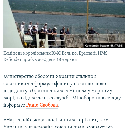
ВІДЕОУРОКИ «ELIFBE»
Русский
СВІДЧЕННЯ ОКУПАЦІЇ
Qırımtatar
УКРАЇНСЬКА ПРОБЛЕМА КРИМУ
ДОЛУЧАЙСЯ!
ІНФОГРАФІКА
Есмінець королівських ВМС Великої Британії HMS
Defender прибув до Одеси 18 червня
Усі сайти RFE/RL
Міністерство оборони України спільно з
союзниками формує офіційну позицію щодо
інциденту з британським есмінцем у Чорному
морі, повідомляє пресслужба Міноборони в середу,
інформує
Радіо Свобода
.
«Наразі військово-політичним керівництвом
України, у взаємодії з союзниками, формується