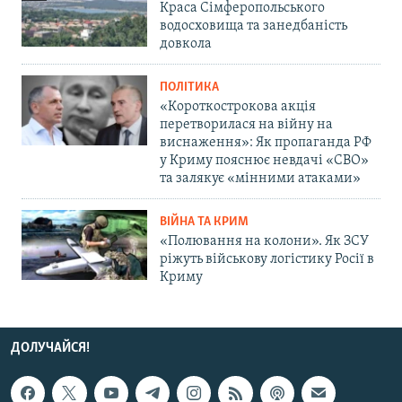
Краса Сімферопольського
водосховища та занедбаність
довкола
ПОЛІТИКА
«Короткострокова акція
перетворилася на війну на
виснаження»: Як пропаганда РФ
у Криму пояснює невдачі «СВО»
та залякує «мінними атаками»
ВІЙНА ТА КРИМ
«Полювання на колони». Як ЗСУ
ріжуть військову логістику Росії в
Криму
ДОЛУЧАЙСЯ!