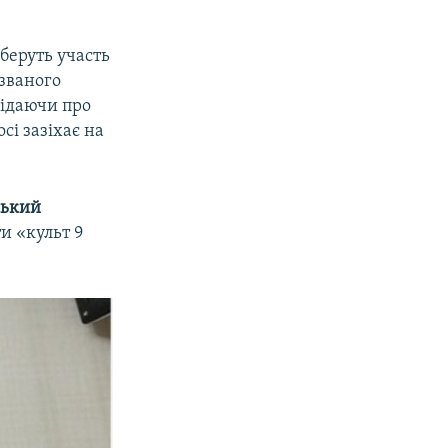
беруть участь
 званого
відаючи про
осі зазіхає на
ський
и «культ 9