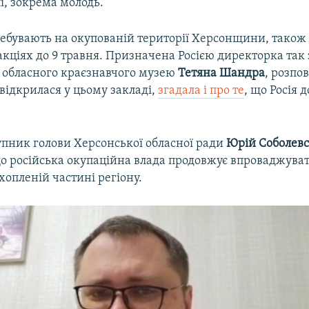
і, зокрема молодь.
ребувають на окупованій території Херсонщини, також 
акціях до 9 травня. Призначена Росією директорка так
 обласного краєзнавчого музею
Тетяна Шандра
, розпо
 відкрилася у цьому закладі,
згадала і про те
, що Росія д
пник голови Херсонської обласної ради
Юрій Соболев
що російська окупаційна влада продовжує впроваджуват
хопленій частині регіону.