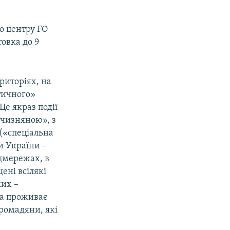
го центру ГО
овка до 9
риторіях, на
тичного»
Це якраз події
тчизняною», з
(«спеціальна
и України –
оцмережах, в
ені всілякі
ких –
ка проживає
 громадяни, які