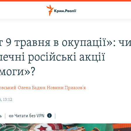
 9 травня в окупації»: ч
ечні російські акції
моги»?
овський
Олена Бадюк
Новини Приазов'я
 13:12
ь
Читати без VPN