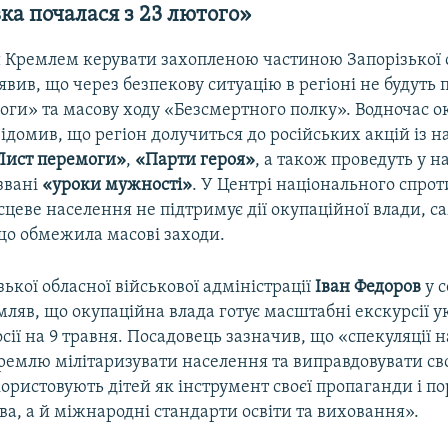
ка почалася з 23 лютого»
Кремлем керувати захопленою частиною Запорізької 
явив, що через безпекову ситуацію в регіоні не будуть
оги» та масову ходу «Безсмертного полку». Водночас 
ідомив, що регіон долучиться до російських акцій із 
Лист перемоги»
,
«Парти героя»
, а також проведуть у 
звані
«уроки мужності»
. У Центрі національного спро
сцеве населення не підтримує дії окупаційної влади, с
що обмежила масові заходи.
зької обласної військової адміністрації
Іван Федоров
у с
мляв, що окупаційна влада готує масштабні екскурсії 
осії на 9 травня. Посадовець зазначив, що «спекуляції н
ремлю мілітаризувати населення та виправдовувати св
ористовують дітей як інструмент своєї пропаганди і п
ва, а й міжнародні стандарти освіти та виховання».