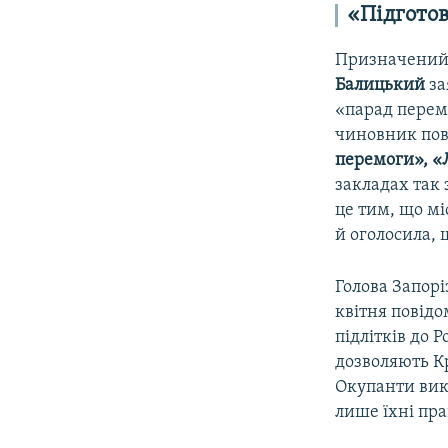
«Підготов
Призначений 
Балицький
за
«парад перем
чиновник пов
перемоги»,
«
закладах так 
це тим, що мі
й оголосила, 
Голова Запорі
квітня повідо
підлітків до Р
дозволяють К
Окупанти вик
лише їхні пра