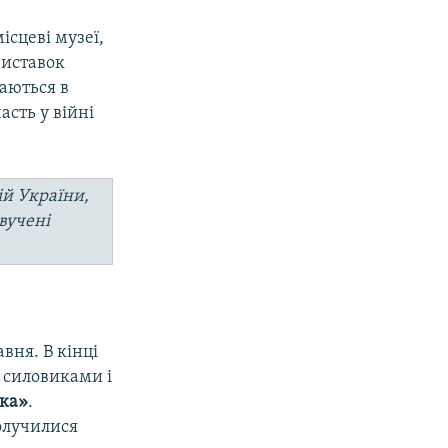
ісцеві музеї,
виставок
шаються в
асть у війні
ій України,
вучені
вня. В кінці
и силовиками і
чка»
.
долучилися