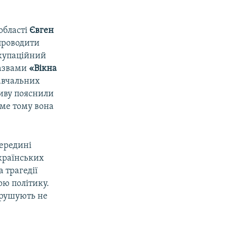
області
Євген
 проводити
окупаційний
назвами
«Вікна
навчальних
тиву пояснили
аме тому вона
ередині
українських
а трагедії
ою політику.
орушують не