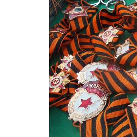
ВІДЕОУРОКИ «ELIFBE»
СВІДЧЕННЯ ОКУПАЦІЇ
УКРАЇНСЬКА ПРОБЛЕМА КРИМУ
ІНФОГРАФІКА