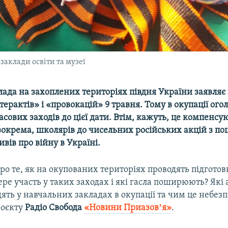
заклади освіти та музеї
ада на захоплених територіях півдня України заявляє
терактів» і «провокацій» 9 травня. Тому в окупації ого
ових заходів до цієї дати. Втім, кажуть, це компенс
зокрема, школярів до чисельних російських акцій з 
вів про війну в Україні.
о те, як на окупованих територіях проводять підготов
ере участь у таких заходах і які гасла поширюють? Які а
ять у навчальних закладах в окупації та чим це небез
роєкту
Радіо Свобода
«Новини Приазовʼя»
.