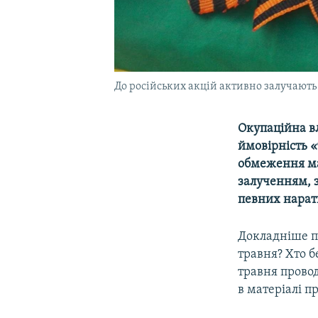
До російських акцій активно залучають 
Окупаційна вл
ймовірність «
обмеження мас
залученням, 
певних нарати
Докладніше пр
травня? Хто б
травня провод
в матеріалі п