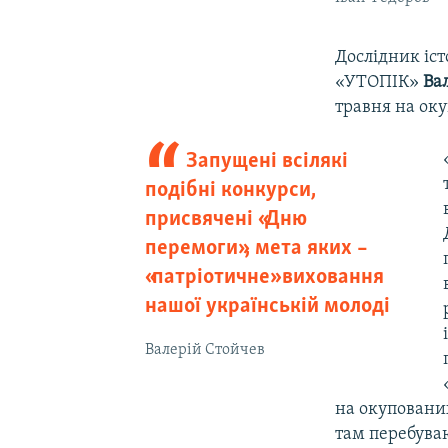
Дослідник іст
«УТОПІК»
Ва
травня на оку
Запущені всілякі
подібні конкурси,
присвячені «Дню
перемоги», мета яких –
«патріотичне» виховання
нашої українській молоді
Валерій Стойчев
на окупованих 
там перебуваю