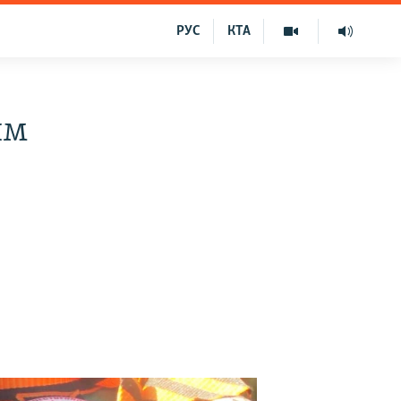
РУС
КТА
им