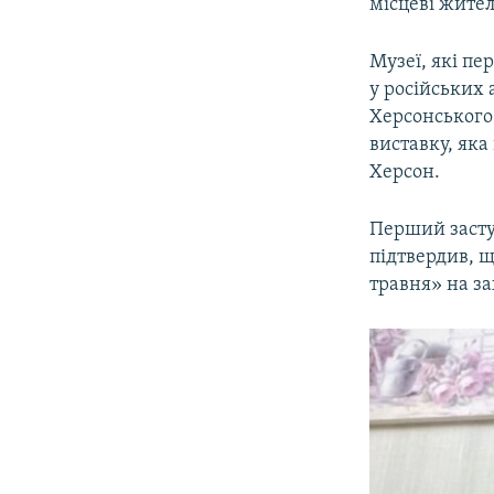
місцеві жител
Музеї, які пе
у російських 
Херсонського
виставку, яка
Херсон.
Перший засту
підтвердив, 
травня» на за