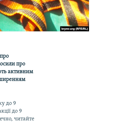
 про
лосили про
ують активним
поширенням
ку до 9
кції до 9
печно, читайте