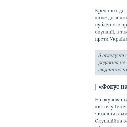
Крім того, до
каже дослідн
публічного пр
окупації, а т
проти України
З огляду на 
редакція не
свідчення ч
«Фокус н
На окупованій
квітня у Гені
чиновниками 
Окупаційна вл