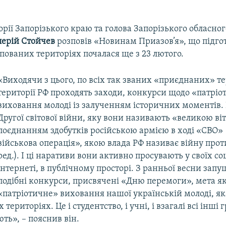
орії Запорізького краю та голова Запорізького обласно
лерій Стойчев
розповів «Новинам Приазов’я», що підгот
пованих територіях почалася ще з 23 лютого.
«Виходячи з цього, по всіх так званих «приєднаних» те
території РФ проходять заходи, конкурси щодо «патріо
виховання молоді із залученням історичних моментів. 
Другої світової війни, яку вони називають «великою ві
поєднанням здобутків російською армією в ході «СВО» 
військова операція», якою влада РФ називає війну прот
ред.). І ці наративи вони активно просувають у своїх с
інтернеті, в публічному просторі. З ранньої весни запущ
подібні конкурси, присвячені «Дню перемоги», мета я
«патріотичне» виховання нашої українській молоді, я
територіях. Це і студентство, і учні, і взагалі всі інші
ть», – пояснив він.