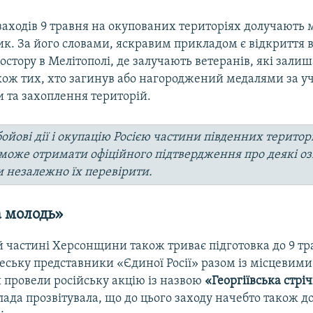
 заходів 9 травня на окупованих територіях долучають м
ик. За його словами, яскравим прикладом є відкриття 
остору в Мелітополі, де залучають ветеранів, які зали
акож тих, хто загинув або нагороджений медалями за уч
 та захоплення територій.
бойові дії і окупацію Росією частини південних територ
 може отримати офіційного підтвердження про деякі оз
и незалежно їх перевірити.
а молодь»
 частині Херсонщини також триває підготовка до 9 тра
чеську представники «Єдиної Росії» разом із місцевим
провели російську акцію із назвою
«Георгіївська стрі
ада прозвітувала, що до цього заходу начебто також 