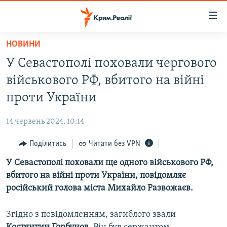
Доступність
посилання
Перейти
НОВИНИ
до
НОВИНИ
У Севастополі поховали чергового
основного
ВОДА.КРИМ
матеріалу
військового РФ, вбитого на війні
ВІДЕО ТА ФОТО
Перейти
проти України
до
ПОЛІТИКА
основної
14 червень 2024, 10:14
БЛОГИ
навігації
Перейти
Поділитись
Читати без VPN
ПОГЛЯД
до
У Севастополі поховали ще одного військового РФ,
ІНТЕРВ'Ю
пошуку
вбитого на війні проти України, повідомляє
ВСЕ ЗА ДЕНЬ
російський голова міста Михайло Развожаєв.
СПЕЦПРОЕКТИ
Згідно з повідомленням, загиблого звали
ЯК ОБІЙТИ БЛОКУВАННЯ
ДЕПОРТАЦІЯ