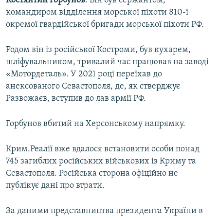
Костянтин Горбунов
. Він був сержантом,
ВІДЕОУРОКИ «ELIFBE»
командиром відділення морської піхоти 810-ї
Русский
окремої гвардійської бригади морської піхоти РФ.
СВІДЧЕННЯ ОКУПАЦІЇ
Qırımtatar
УКРАЇНСЬКА ПРОБЛЕМА КРИМУ
Родом він із російської Костроми, був кухарем,
ДОЛУЧАЙСЯ!
шліфувальником, тривалий час працював на заводі
ІНФОГРАФІКА
«Мотордеталь». У 2021 році переїхав до
анексованого Севастополя, де, як стверджує
Развожаєв, вступив до лав армії РФ.
Усі сайти RFE/RL
Горбунов вбитий на Херсонському напрямку.
Крим.Реалії вже вдалося встановити особи понад
745 загиблих російських військових із Криму та
Севастополя. Російська сторона офіційно не
публікує дані про втрати.
За даними представництва президента України в