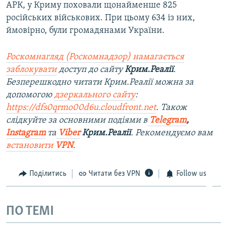
АРК, у Криму поховали щонайменше 825
російських військових. При цьому 634 із них,
ймовірно, були громадянами України.
Роскомнагляд (Роскомнадзор) намагається
заблокувати
доступ до сайту
Крим.Реалії
.
Безперешкодно читати Крим.Реалії можна за
допомогою
дзеркального сайту
:
https://dfs0qrmo00d6u.cloudfront.net
. Також
слідкуйте за основними подіями в
Telegram
,
Instagram
та
Viber
Крим.Реалії
. Рекомендуємо вам
встановити
VPN
.
Поділитись
Читати без VPN
Follow us
ПО ТЕМІ