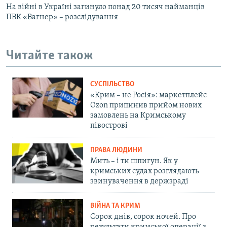
На війні в Україні загинуло понад 20 тисяч найманців
ПВК «Вагнер» – розслідування
Читайте також
СУСПІЛЬСТВО
«Крим – не Росія»: маркетплейс
Ozon припинив прийом нових
замовлень на Кримському
півострові
ПРАВА ЛЮДИНИ
Мить – і ти шпигун. Як у
кримських судах розглядають
звинувачення в держзраді
ВІЙНА ТА КРИМ
Сорок днів, сорок ночей. Про