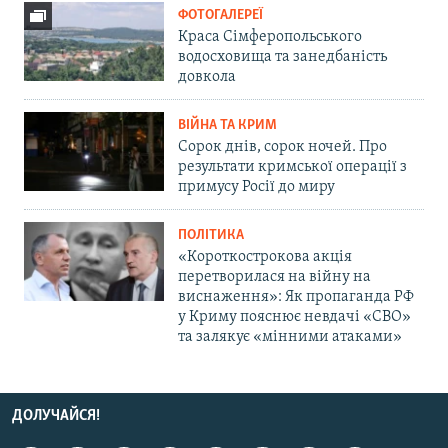
ФОТОГАЛЕРЕЇ
Краса Сімферопольського
водосховища та занедбаність
довкола
ВІЙНА ТА КРИМ
Сорок днів, сорок ночей. Про
результати кримської операції з
примусу Росії до миру
ПОЛІТИКА
«Короткострокова акція
перетворилася на війну на
виснаження»: Як пропаганда РФ
у Криму пояснює невдачі «СВО»
та залякує «мінними атаками»
ДОЛУЧАЙСЯ!