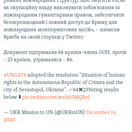
рамках міжнародних структур, щоб змусити Росію
як окупаційну владу виконувати зобов'язання за
міжнародним гуманітарним правом, забезпечити
безперешкодний і повний доступ до Криму для
міжнародних моніторингових місій», – написав
Кулеба на своїй сторінці у Twitter.
Документ підтримали 64 країни-члена ООН, проти
– 23 країни, утрималися – 86.
#UNGA75
adopted the resolution "Situation of human
rights in the Autonomous Republic of Crimea and the
city of Sevastopol, Ukraine". ✅64❌23Voting results
below ⬇️
pic.twitter.com/wvbkSMQReJ
— UKR Mission to UN (@UKRinUN)
December 16,
2020