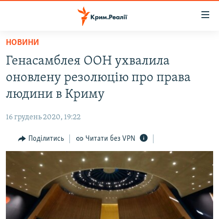
Доступність
посилання
Перейти
НОВИНИ
до
НОВИНИ
Генасамблея ООН ухвалила
основного
ВОДА.КРИМ
матеріалу
оновлену резолюцію про права
ВІДЕО ТА ФОТО
Перейти
людини в Криму
до
ПОЛІТИКА
основної
16 грудень 2020, 19:22
БЛОГИ
навігації
Перейти
Поділитись
Читати без VPN
ПОГЛЯД
до
ІНТЕРВ'Ю
пошуку
ВСЕ ЗА ДЕНЬ
СПЕЦПРОЕКТИ
ЯК ОБІЙТИ БЛОКУВАННЯ
ДЕПОРТАЦІЯ