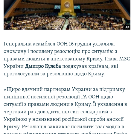
ВІДЕОУРОКИ «ELIFBE»
Русский
СВІДЧЕННЯ ОКУПАЦІЇ
Qırımtatar
УКРАЇНСЬКА ПРОБЛЕМА КРИМУ
ДОЛУЧАЙСЯ!
ІНФОГРАФІКА
Генеральна асамблея ООН 16 грудня ухвалила
оновлену і посилену резолюцію про ситуацію з
правами людини в анексованому Криму. Глава МЗС
Усі сайти RFE/RL
України
Дмитро Кулеба
подякував країнам, які
проголосували за резолюцію щодо Криму.
«Щиро вдячний партнерам України за підтримку
нинішньої посиленої резолюції ГА ООН щодо
ситуації з правами людини в Криму. Її ухвалення в
черговий раз доводить, що світ солідарний з
Україною у невизнанні російської спроби анексії
Криму. Резолюція закликає посилити взаємодію в