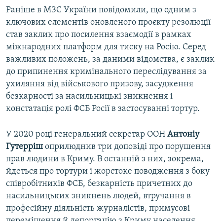
Раніше в МЗС України повідомили, що одним з
ключових елементів оновленого проєкту резолюції
став заклик про посилення взаємодії в рамках
міжнародних платформ для тиску на Росію. Серед
важливих положень, за даними відомства, є заклик
до припинення кримінального переслідування за
ухиляння від військового призову, засудження
безкарності за насильницькі зникнення і
констатація ролі ФСБ Росії в застосуванні тортур.
У 2020 році генеральний секретар ООН
Антоніу
Гутерріш
оприлюднив три доповіді про порушення
прав людини в Криму. В останній з них, зокрема,
йдеться про тортури і жорстоке поводження з боку
співробітників ФСБ, безкарність причетних до
насильницьких зникнень людей, втручання в
професійну діяльність журналістів, примусові
переміщення й депортацію з Криму населення