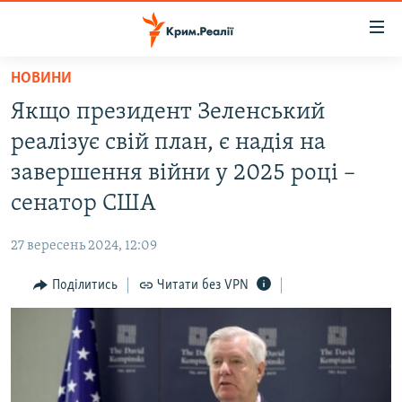
Доступність
посилання
Перейти
НОВИНИ
до
НОВИНИ
Якщо президент Зеленський
основного
ВОДА.КРИМ
матеріалу
реалізує свій план, є надія на
ВІДЕО ТА ФОТО
Перейти
завершення війни у 2025 році –
до
ПОЛІТИКА
сенатор США
основної
БЛОГИ
навігації
27 вересень 2024, 12:09
Перейти
ПОГЛЯД
до
Поділитись
Читати без VPN
ІНТЕРВ'Ю
пошуку
ВСЕ ЗА ДЕНЬ
СПЕЦПРОЕКТИ
ЯК ОБІЙТИ БЛОКУВАННЯ
ДЕПОРТАЦІЯ