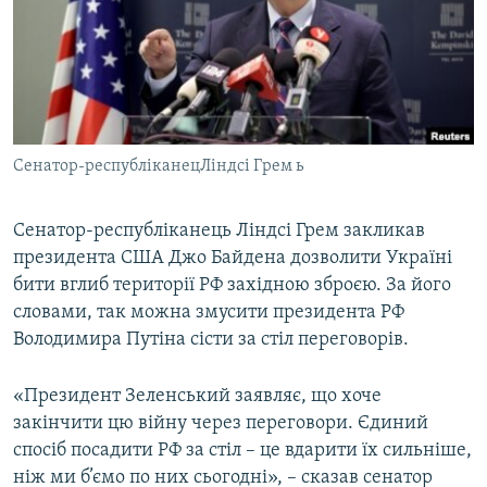
ВІДЕОУРОКИ «ELIFBE»
Русский
СВІДЧЕННЯ ОКУПАЦІЇ
Qırımtatar
УКРАЇНСЬКА ПРОБЛЕМА КРИМУ
ДОЛУЧАЙСЯ!
ІНФОГРАФІКА
Сенатор-республіканецЛіндсі Грем ь
Сенатор-республіканець Ліндсі Грем закликав
Усі сайти RFE/RL
президента США Джо Байдена дозволити Україні
бити вглиб території РФ західною зброєю. За його
словами, так можна змусити президента РФ
Володимира Путіна сісти за стіл переговорів.
«Президент Зеленський заявляє, що хоче
закінчити цю війну через переговори. Єдиний
спосіб посадити РФ за стіл – це вдарити їх сильніше,
ніж ми б’ємо по них сьогодні», – сказав сенатор