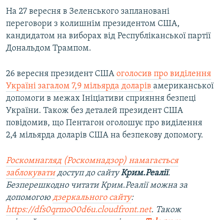
На 27 вересня в Зеленського заплановані
переговори з колишнім президентом США,
кандидатом на виборах від Республіканської партії
Дональдом Трампом.
26 вересня президент США
оголосив про виділення
Україні загалом 7,9 мільярда доларів
американської
допомоги в межах Ініціативи сприяння безпеці
України. Також без деталей президент США
повідомив, що Пентагон оголошує про виділення
2,4 мільярда доларів США на безпекову допомогу.
Роскомнагляд (Роскомнадзор) намагається
заблокувати
доступ до сайту
Крим.Реалії
.
Безперешкодно читати Крим.Реалії можна за
допомогою
дзеркального сайту
:
https://dfs0qrmo00d6u.cloudfront.net
. Також