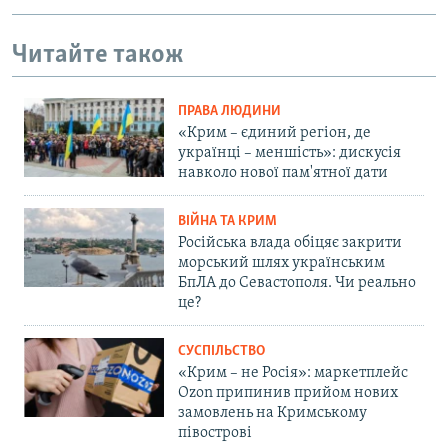
Читайте також
ПРАВА ЛЮДИНИ
«Крим – єдиний регіон, де
українці – меншість»: дискусія
навколо нової пам'ятної дати
ВІЙНА ТА КРИМ
Російська влада обіцяє закрити
морський шлях українським
БпЛА до Севастополя. Чи реально
це?
СУСПІЛЬСТВО
«Крим – не Росія»: маркетплейс
Ozon припинив прийом нових
замовлень на Кримському
півострові