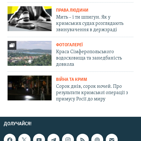
ПРАВА ЛЮДИНИ
Мить – і ти шпигун. Як у
кримських судах розглядають
звинувачення в держзраді
ФОТОГАЛЕРЕЇ
Краса Сімферопольського
водосховища та занедбаність
довкола
ВІЙНА ТА КРИМ
Сорок днів, сорок ночей. Про
результати кримської операції з
примусу Росії до миру
ДОЛУЧАЙСЯ!