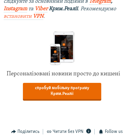
слідкуйте за основними подіями в
Telegram
,
Instagram
та
Viber
Крим.Реалії
. Рекомендуємо
встановити
VPN
.
Персоналізовані новини просто до кишені
спробуй мобільну програму
Крим.Реалії
Поділитись
Читати без VPN
Follow us