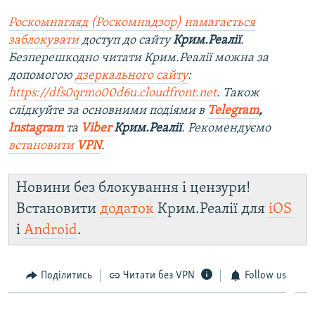
Роскомнагляд (Роскомнадзор) намагається
заблокувати
доступ до сайту
Крим.Реалії
.
Безперешкодно читати Крим.Реалії можна за
допомогою
дзеркального сайту
:
https://dfs0qrmo00d6u.cloudfront.net
. Також
слідкуйте за основними подіями в
Telegram
,
Instagram
та
Viber
Крим.Реалії
. Рекомендуємо
встановити
VPN
.
Новини без блокування і цензури!
Встановити
додаток
Крим.Реалії для
iOS
і
Android
.
Поділитись
Читати без VPN
Follow us