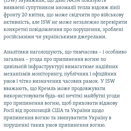
(ISW) зауважили, що дані NASА показують
виявлені супутником аномалії тепла вздовж лінії
фронту 20 квітня, що може свідчити про військову
активність, але ISW не може незалежно перевірити
конкретні повідомлення про порушення, зроблені
російськими чи українськими джерелами.
Аналітики наголошують, що тимчасова – і особливо
загальна – угода про припинення вогню по
цивільній інфраструктурі вимагатиме надійних
механізмів моніторингу, публічних і офіційних
умов і чітко визначених часових рамок. У ISW
вважають, що Кремль може продовжувати
використовувати будь-які нечіткі майбутні угоди
про припинення вогню, щоб приховати відмову
Росії від пропозицій США та України щодо
припинення вогню та звинуватити Україну в
порушенні таких умов припинення вогню.