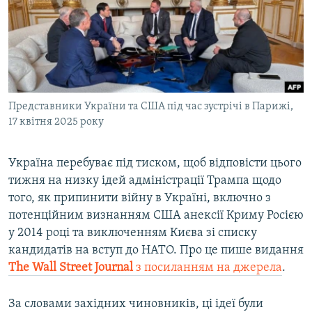
ВІДЕОУРОКИ «ELIFBE»
Русский
СВІДЧЕННЯ ОКУПАЦІЇ
Qırımtatar
УКРАЇНСЬКА ПРОБЛЕМА КРИМУ
ДОЛУЧАЙСЯ!
ІНФОГРАФІКА
Представники України та США під час зустрічі в Парижі,
17 квітня 2025 року
Усі сайти RFE/RL
Україна перебуває під тиском, щоб відповісти цього
тижня на низку ідей адміністрації Трампа щодо
того, як припинити війну в Україні, включно з
потенційним визнанням США анексії Криму Росією
у 2014 році та виключенням Києва зі списку
кандидатів на вступ до НАТО. Про це пише видання
The Wall Street Journal
з посиланням на джерела
.
За словами західних чиновників, ці ідеї були