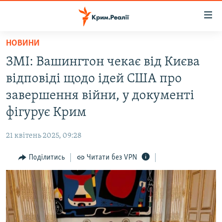
Доступність
посилання
Перейти
НОВИНИ
до
НОВИНИ
ЗМІ: Вашингтон чекає від Києва
основного
ВОДА.КРИМ
матеріалу
відповіді щодо ідей США про
ВІДЕО ТА ФОТО
Перейти
завершення війни, у документі
до
ПОЛІТИКА
фігурує Крим
основної
БЛОГИ
навігації
21 квітень 2025, 09:28
Перейти
ПОГЛЯД
до
Поділитись
Читати без VPN
ІНТЕРВ'Ю
пошуку
ВСЕ ЗА ДЕНЬ
СПЕЦПРОЕКТИ
ЯК ОБІЙТИ БЛОКУВАННЯ
ДЕПОРТАЦІЯ