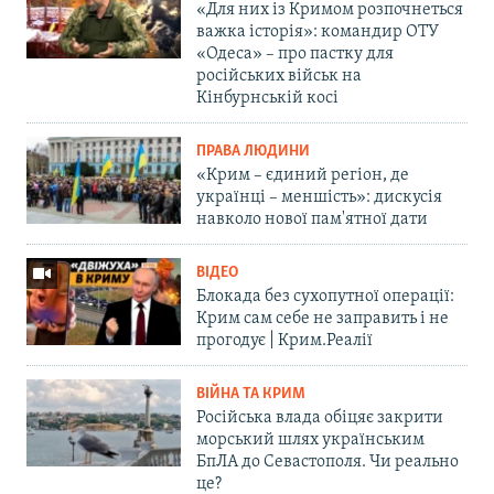
«Для них із Кримом розпочнеться
важка історія»: командир ОТУ
«Одеса» – про пастку для
російських військ на
Кінбурнській косі
ПРАВА ЛЮДИНИ
«Крим – єдиний регіон, де
українці – меншість»: дискусія
навколо нової пам'ятної дати
ВІДЕО
Блокада без сухопутної операції:
Крим сам себе не заправить і не
прогодує | Крим.Реалії
ВІЙНА ТА КРИМ
Російська влада обіцяє закрити
морський шлях українським
БпЛА до Севастополя. Чи реально
це?