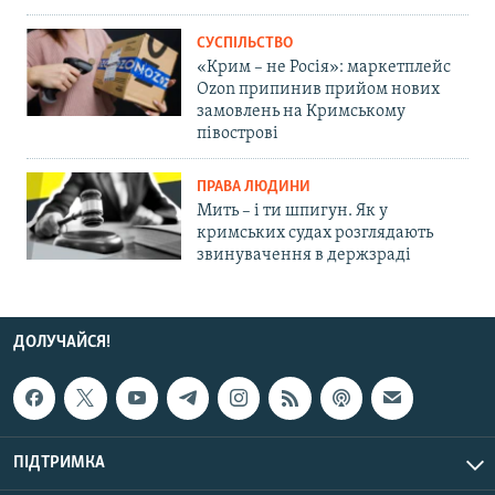
СУСПІЛЬСТВО
«Крим – не Росія»: маркетплейс
Ozon припинив прийом нових
замовлень на Кримському
півострові
ПРАВА ЛЮДИНИ
Мить – і ти шпигун. Як у
кримських судах розглядають
звинувачення в держзраді
ДОЛУЧАЙСЯ!
ПІДТРИМКА