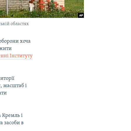
ській областях
 оборони хоча
вжити
енні Інституту
иторії
, масштаб і
ати
а Кремль і
а засоби в