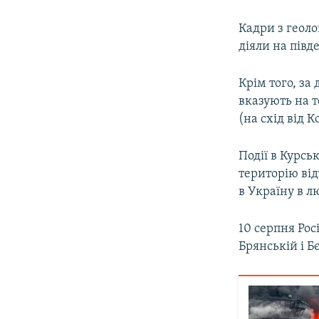
Кадри з геоло
діяли на півд
Крім того, за
вказують на 
(на схід від 
Події в Курсь
територію ві
в Україну в л
10 серпня Рос
Брянській і Б