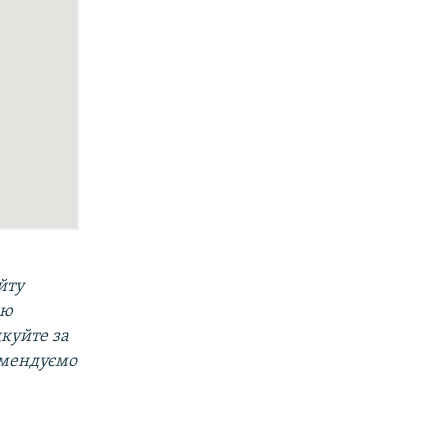
йту
ою
дкуйте за
омендуємо