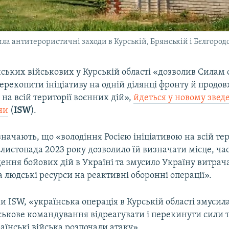
ила антитерористичні заходи в Курській, Брянській і Бєлгород
ських військових у Курській області «дозволив Силам
ерехопити ініціативу на одній ділянці фронту й продо
на всій території воєнних дій»,
йдеться у новому звед
ни
(
ISW
).
начають, що «володіння Росією ініціативою на всій тер
 листопада 2023 року дозволило їй визначати місце, час
ення бойових дій в Україні та змусило Україну витрач
а людські ресурси на реактивні оборонні операції».
и ISW, «українська операція в Курській області змусил
ськове командування відреагувати і перекинути сили т
раїнські війська розпочали атаку».