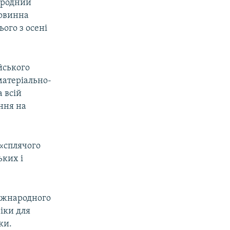
ародний
повинна
ього з осені
йського
матеріально-
 всій
ння на
 «сплячого
ьких і
міжнародного
ніки для
ки.