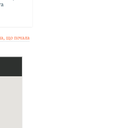
та
ла, що почала