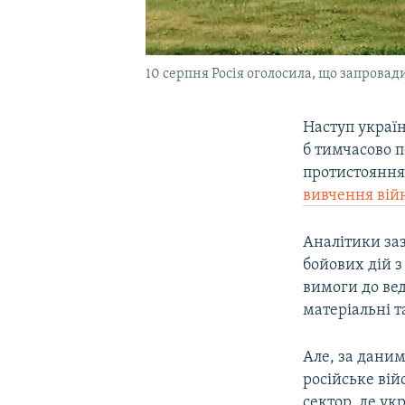
10 серпня Росія оголосила, що запровад
Наступ україн
б тимчасово п
протистояння 
вивчення вій
Аналітики заз
бойових дій з
вимоги до вед
матеріальні т
Але, за даним
російське вій
сектор, де ук