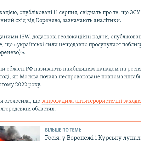
кацією, опубліковані 11 серпня, свідчать про те, що З
енний схід від Коренево, зазначають аналітики.
 даними ISW, додаткові геолокаційні кадри, опублікован
те, що «українські сили нещодавно просунулися поблиз
Коренево)».
кій області РФ називають найбільшим нападом на росі
дтоді, як Москва почала неспровоковане повномасштаб
ютому 2022 року.
ія оголосила, що
запровадила антитерористичні заход
єлгородській областях.
БІЛЬШЕ ПО ТЕМІ:
Росія: у Воронежі і Курську луна