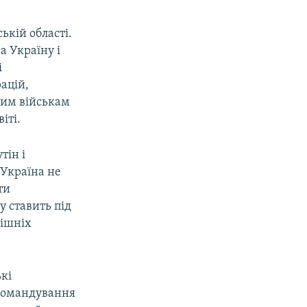
ькій області.
а Україну і
і
ацій,
ким військам
іті.
тін і
 Україна не
ти
у ставить під
нішніх
ькі
 командування