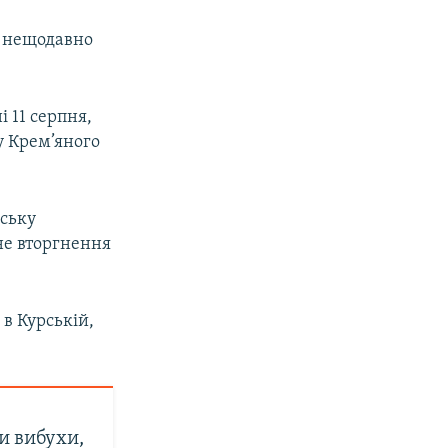
СУ нещодавно
і 11 серпня,
у Крем’яного
йську
не вторгнення
и
в Курській,
ли вибухи,