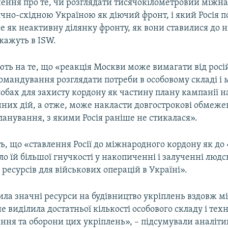
ення про те, чи розглядати тисячокілометровий міжн
ічно-східною Україною як діючий фронт, і який Росія 
е як неактивну ділянку фронту, як вони ставилися до н
 кажуть в ISW.
ють на те, що «реакція Москви може вимагати від росі
омандування розглядати потреби в особовому складі і 
обах для захисту кордону як частину плану кампанії на
нних дій, а отже, може накласти довгострокові обмеже
анування, з якими Росія раніше не стикалася».
ть, що «ставлення Росії до міжнародного кордону як до
о їй більшої гнучкості у накопиченні і залученні людс
ресурсів для військових операцій в Україні».
ила значні ресурси на будівництво укріплень вздовж 
не виділила достатньої кількості особового складу і тех
ння та оборони цих укріплень», – підсумували аналіти