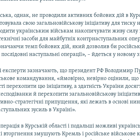
йська, однак, не проводили активних бойових дій в Курс
товувала свою загальновійськову ініціативу для тиску н
одити українським військам накопичувати живу силу 
технічні засоби для майбутніх контрнаступальних опер
значаючи темп бойових дій, який дозволив би російсь
послідовні наступальні операції», – йдеться у новому зв
 експерти зазначають, що президент РФ Володимир Пу
ськове командування, «ймовірно, невірно оцінили, що
і перехопити цю ініціативу, а здатність України досяг
есподіванки й перехопити загальновійськову ініціатив
ивно-стратегічні припущення, які лежать в основі ни
ступальних зусиль в Україні».
перація в Курській області і подальші можливі українс
і вторгнення змушують Кремль і російське військове