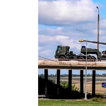
ВІДЕОУРОКИ «ELIFBE»
СВІДЧЕННЯ ОКУПАЦІЇ
УКРАЇНСЬКА ПРОБЛЕМА КРИМУ
ІНФОГРАФІКА