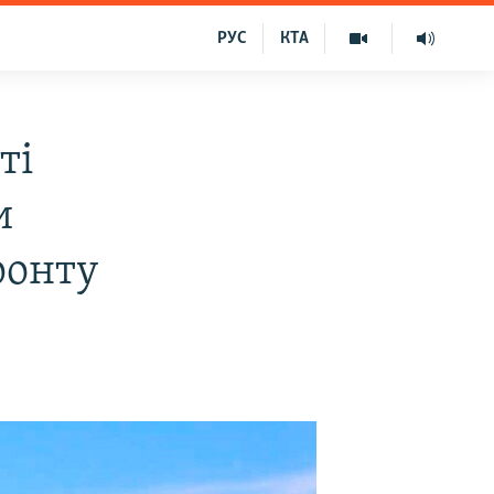
РУС
КТА
ті
и
ронту