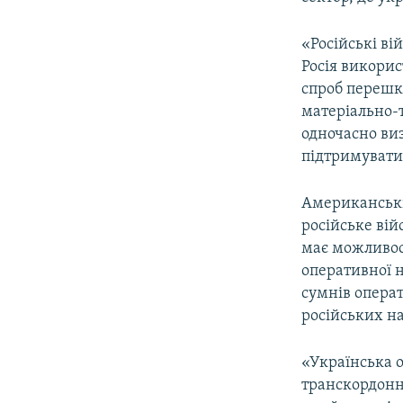
«Російські ві
Росія викорис
спроб перешк
матеріально-
одночасно ви
підтримувати 
Американські
російське вій
має можливост
оперативної н
сумнів операт
російських на
«Українська о
транскордонн