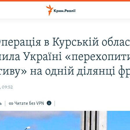
перація в Курській облас
лила Україні «перехопит
тиву» на одній ділянці ф
, 09:52
ь
Читати без VPN