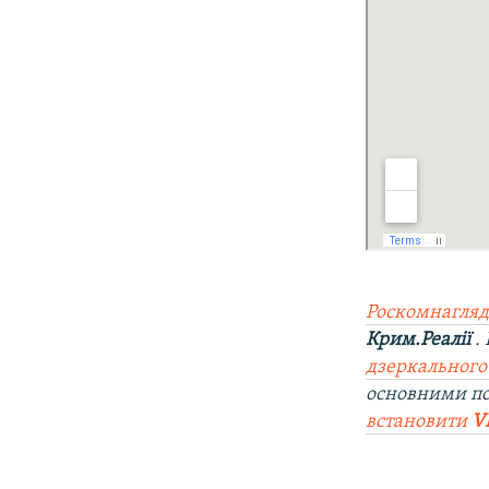
Роскомнагляд
Крим.Реалії
.
дзеркального
основними п
встановити
V