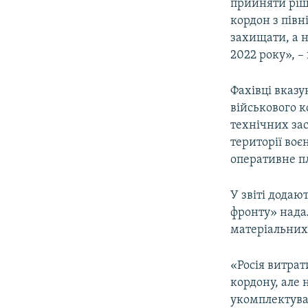
прийняти ріш
кордон з півн
захищати, а н
2022 року», –
Фахівці вказу
військового к
технічних зас
території воє
оперативне пл
У звіті додаю
фронту» надал
матеріальних 
«Росія витрат
кордону, але 
укомплектува