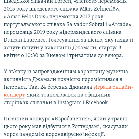
шведської співачки Loreen, «Heroes» переможця
2015 року шведського співака Måns Zelmerlöw,
«Amar Pelos Dois» переможця 2017 року
португальського співака Salvador Sobral і «Arcade»
переможця 2019 року нідерландського співака
Duncan Laurence. Голосування за пісню, яку глядачі
хочуть почути у виконанні Джамали, стартує 3
квітня о 10:30 за Києвом і триватиме до вечора.
У зв'язку із запровадженням карантину музична
активність Джамали повністю перемістилася в
Інтернет. Так, 24 березня Джамала
зіграла онлайн-
концерт
, який транслювався на офіційних
сторінках співачки в Instagram і Facebook.
Пісенний конкурс «Євробачення», який у травні
цього року мав відбутися в Роттердамі, скасували
через пандемію коронавірусно інфекції.