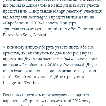
що разом із Джамалою в концерті візьмуть участь
представник Нідерландів Jeangu Macrooy, учасниця
від Австралії Montaigne і представниця Данії на
«Євробаченні-2019» Leonora. Концерт
транслюватиметься на офіційному YouTube-каналі
Eurovision Song Contest.
У кожному випуску беруть участь шість або сім
артистів, які виконують по два номери. Наразі
відомо, що Джамала заспіває «1944», з якою вона
виграла «Євробачення 2016» у Стокгольмі. Друга
пісня буде визначена за допомогою голосування
фанів Євробачення на офіційних ресурсах в
Instagram і Twitter.
Глядачам належить проголосувати за один із
варіантів: «Euphoria» переможниці 2012 року