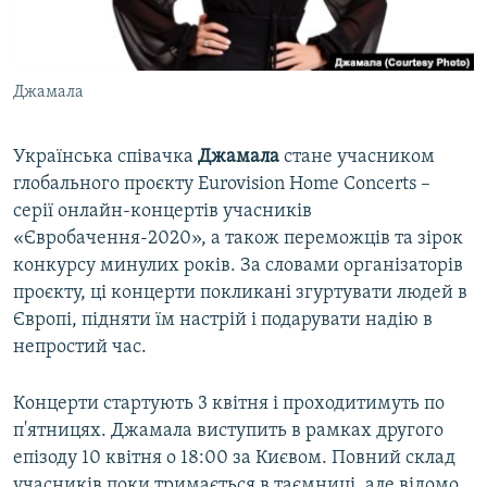
ВІДЕОУРОКИ «ELIFBE»
Русский
СВІДЧЕННЯ ОКУПАЦІЇ
Qırımtatar
Джамала
УКРАЇНСЬКА ПРОБЛЕМА КРИМУ
ДОЛУЧАЙСЯ!
ІНФОГРАФІКА
Українська співачка
Джамала
стане учасником
глобального проєкту Eurovision Home Concerts –
серії онлайн-концертів учасників
Усі сайти RFE/RL
«Євробачення-2020», а також переможців та зірок
конкурсу минулих років. За словами організаторів
проєкту, ці концерти покликані згуртувати людей в
Європі, підняти їм настрій і подарувати надію в
непростий час.
Концерти стартують 3 квітня і проходитимуть по
п'ятницях. Джамала виступить в рамках другого
епізоду 10 квітня о 18:00 за Києвом. Повний склад
учасників поки тримається в таємниці, але відомо,