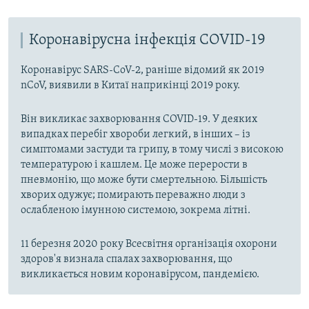
Коронавірусна інфекція COVID-19
Коронавірус SARS-CoV-2, раніше відомий як 2019
nCoV, виявили в Китаї наприкінці 2019 року.
Він викликає захворювання COVID-19. У деяких
випадках перебіг хвороби легкий, в інших – із
симптомами застуди та грипу, в тому числі з високою
температурою і кашлем. Це може перерости в
пневмонію, що може бути смертельною. Більшість
хворих одужує; помирають переважно люди з
ослабленою імунною системою, зокрема літні.
11 березня 2020 року Всесвітня організація охорони
здоров'я визнала спалах захворювання, що
викликається новим коронавірусом, пандемією.