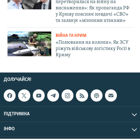
перетворилася на війну на
виснаження»: Як пропаганда РФ
у Криму пояснює невдачі «СВО»
та залякує «мінними атаками»
ВІЙНА ТА КРИМ
«Полювання на колони». Як ЗСУ
ріжуть військову логістику Росії в
Криму
ДОЛУЧАЙСЯ!
ПІДТРИМКА
ІНФО