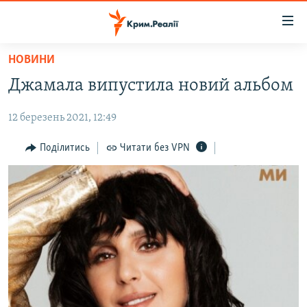
Доступність
посилання
Перейти
НОВИНИ
до
НОВИНИ
Джамала випустила новий альбом
основного
ВОДА.КРИМ
матеріалу
12 березень 2021, 12:49
ВІДЕО ТА ФОТО
Перейти
до
ПОЛІТИКА
Поділитись
Читати без VPN
основної
БЛОГИ
навігації
Перейти
ПОГЛЯД
до
ІНТЕРВ'Ю
пошуку
ВСЕ ЗА ДЕНЬ
СПЕЦПРОЕКТИ
ЯК ОБІЙТИ БЛОКУВАННЯ
ДЕПОРТАЦІЯ