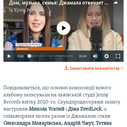
Дом, музыка, семья: Джамала отвечает на вопросы детей из Крыма (видео)
by
Крим.Реалії
No media source currently available
Auto
0:00
10:44
270p
Завантажити на комп'ютер
360p
Auto
270p
360p
404p
404p
Повідомляється, що основні композиції нового
альбому записували на львівській студії Jenny
1080p
1080p
Records влітку 2020-го. Саундпродюсерами запису
виступили
Микола Усатий
і
Діма DredLock
, а
співавторами пісень разом із Джамалою стали
Олександра Макарівська, Андрій Чмут, Тетяна