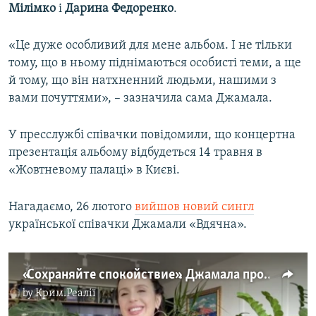
Мілімко
і
Дарина Федоренко
.
«Це дуже особливий для мене альбом. І не тільки
тому, що в ньому піднімаються особисті теми, а ще
й тому, що він натхненний людьми, нашими з
вами почуттями», – зазначила сама Джамала.
У пресслужбі співачки повідомили, що концертна
презентація альбому відбудеться 14 травня в
«Жовтневому палаці» в Києві.
Нагадаємо, 26 лютого
вийшов новий сингл
української співачки Джамали «Вдячна».​
«Сохраняйте спокойствие». Джамала просит крымчан оставаться дома (видео)
by
Крим.Реалії