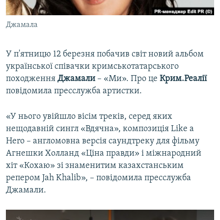
ВІДЕОУРОКИ «ELIFBE»
Русский
Джамала
СВІДЧЕННЯ ОКУПАЦІЇ
Qırımtatar
УКРАЇНСЬКА ПРОБЛЕМА КРИМУ
У п'ятницю 12 березня побачив світ новий альбом
ДОЛУЧАЙСЯ!
ІНФОГРАФІКА
української співачки кримськотатарського
походження
Джамали
– «Ми». Про це
Крим.Реалії
повідомила пресслужба артистки.
Усі сайти RFE/RL
«У нього увійшло вісім треків, серед яких
нещодавній сингл «Вдячна», композиція Like a
Hero – англомовна версія саундтреку для фільму
Агнешки Холланд «Ціна правди» і міжнародний
хіт «Кохаю» зі знаменитим казахстанським
репером Jah Khalib», – повідомила пресслужба
Джамали.