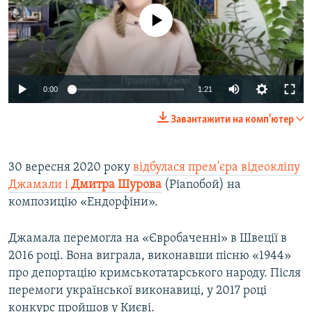
No media source currently available
Auto
0:00
1:21
270p
Завантажити на комп'ютер
360p
Auto
270p
360p
404p
404p
30 вересня 2020 року
відбулася прем'єра відеокліпу
Джамали і
Дмитра Шурова
(Pianoбой) на
1080p
1080p
композицію «Ендорфіни».
Джамала перемогла на «Євробаченні» в Швеції в
2016 році. Вона виграла, виконавши пісню «1944»
про депортацію кримськотатарського народу. Після
перемоги української виконавиці, у 2017 році
конкурс пройшов у Києві.