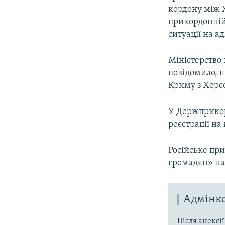
кордону між 
прикордонній
ситуації на а
Міністерство 
повідомило, щ
Криму з Херс
У Держприко
реєстрації на
Російське пр
громадян» на 
Адмінко
Після анексі