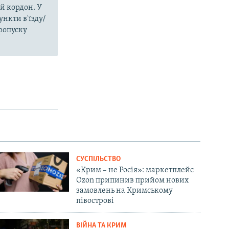
й кордон. У
нкти в'їзду/
пропуску
СУСПІЛЬСТВО
«Крим – не Росія»: маркетплейс
Ozon припинив прийом нових
замовлень на Кримському
півострові
ВІЙНА ТА КРИМ