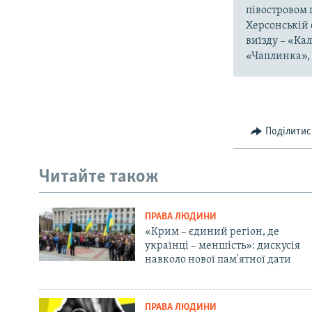
півостровом 
Херсонській 
виїзду – «Ка
«Чаплинка», 
Поділитис
Читайте також
ПРАВА ЛЮДИНИ
«Крим – єдиний регіон, де
українці – меншість»: дискусія
навколо нової пам'ятної дати
ПРАВА ЛЮДИНИ