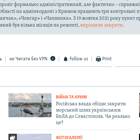
проліг формально адміністративний, але фактично – справжні
області на адмінкордоні з Кримом працюють три контрольні пу
ланчак», «Чонгар» і «Чаплинка». З 19 жовтня 2021 року пункт 
який був кілька місяців на ремонті,
вирішили закрити
.
ь
Читати без VPN
Follow us
Print
ВІЙНА ТА КРИМ
Російська влада обіцяє закрити
морський шлях українським
БпЛА до Севастополя. Чи реально
це?
ФОТОГАЛЕРЕЇ