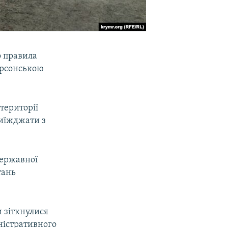
о правила
ерсонською
 території
виїжджати з
Державної
тань
 зіткнулися
ністративного