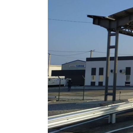
ВІДЕОУРОКИ «ELIFBE»
СВІДЧЕННЯ ОКУПАЦІЇ
УКРАЇНСЬКА ПРОБЛЕМА КРИМУ
ІНФОГРАФІКА