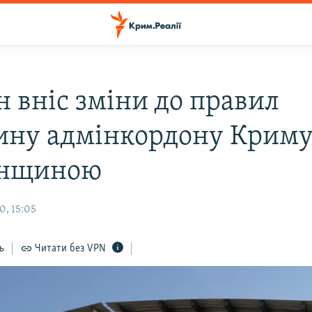
н вніс зміни до правил
ину адмінкордону Криму
онщиною
0, 15:05
ь
Читати без VPN