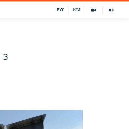
РУС
КТА
 з