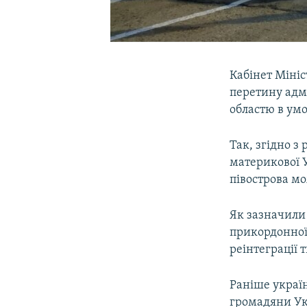
Кабінет Мініс
перетину адм
областю в ум
Так, згідно з
материкової 
півострова м
Як зазначили
прикордонної
реінтеграції 
Раніше украї
громадяни Ук