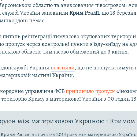
Херсонською областю та анексованим півостровом. Ал
 службі України запевнили
Крим.Реалії
, що 18 березн
дмінкордоні немає.
з питань реінтеграції тимчасово окупованих територій
о пропуск через контрольні пункти в'їзду-виїзду на а
онською областю тимчасово обмежений до 3 квітня.
рдонслужбі України
пояснили
, що не пропускатимуть 
 материковій частині України.
икордонне управління ФСБ
припинило пропуск
«інозем
територію Криму з материкової України з 00 годин 18
рдон між материковою Україною і Кримом
ї Криму Росією на початку 2014 року між материковою Україно