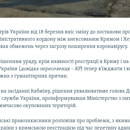
трів України від 18 березня вніс зміну до постанови пр
іністративного кордону між анексованим Кримом і Х
овах обмежень через загрозу поширення коронавірусу.
 рішенням уряду, крім наявності реєстрації в Криму і на
України (
довідка переселенця – КР
) тепер в'їжджати і 
ожна з гуманітарних причин.
 на засіданні Кабміну, рішення ухвалюватиме голова 
 служби України, проінформувавши Міністерство з пи
тимчасово окупованих територій.
нські правозахисники розповіли про проблеми, з якими
раїни з кримською реєстрацією під час перетину адмі