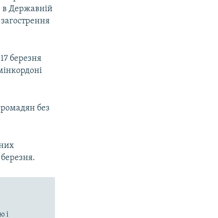
е в Державній
я загострення
 17 березня
дмінкордоні
громадян без
них
 березня.
ю і