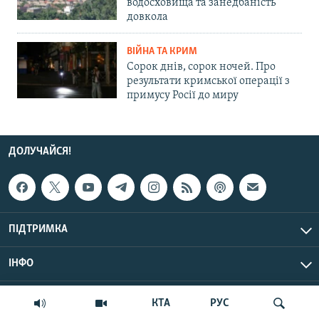
водосховища та занедбаність
довкола
ВІЙНА ТА КРИМ
Сорок днів, сорок ночей. Про
результати кримської операції з
примусу Росії до миру
ДОЛУЧАЙСЯ!
ПІДТРИМКА
ІНФО
© Крим.Реалії, 2026 | Усі права застережено.
КТА
РУС