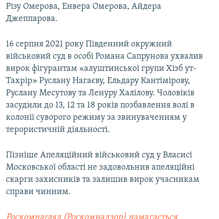
Різу Омерова, Енвера Омерова, Айдера
Джеппарова.
16 серпня 2021 року Південний окружний
військовий суд в особі Романа Сапрунова ухвалив
вирок фігурантам «алуштинської групи Хізб ут-
Тахрір» Руслану Нагаєву, Ельдару Кантімірову,
Руслану Месутову та Ленуру Халілову. Чоловіків
засудили до 13, 12 та 18 років позбавлення волі в
колонії суворого режиму за звинуваченням у
терористичній діяльності.
Пізніше Апеляційний військовий суд у Власисі
Московської області не задовольнив апеляційні
скарги захисників та залишив вирок учасникам
справи чинним.
Роскомнагляд (Роскомнадзор) намагається