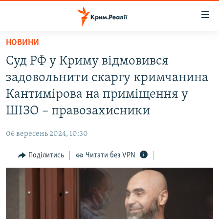
Доступність
посилання
Перейти
НОВИНИ
до
НОВИНИ
Суд РФ у Криму відмовився
основного
ВОДА.КРИМ
матеріалу
задовольнити скаргу кримчанина
ВІДЕО ТА ФОТО
Перейти
Кантимірова на приміщення у
до
ПОЛІТИКА
ШІЗО – правозахисники
основної
БЛОГИ
навігації
06 вересень 2024, 10:30
Перейти
ПОГЛЯД
до
Поділитись
Читати без VPN
ІНТЕРВ'Ю
пошуку
ВСЕ ЗА ДЕНЬ
СПЕЦПРОЕКТИ
ЯК ОБІЙТИ БЛОКУВАННЯ
ДЕПОРТАЦІЯ