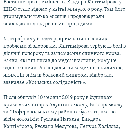
Востаннє про приміщення Ельдара Кантимірова у
ШІЗО стало відомо у квітні минулого року. Там його
утримували кілька місяців і продовжували
знаходження під різними приводами.
У штрафному ізоляторі кримчанин посилив
проблеми зі здоров'ям. Кантимірова турбують болі в
ділянці попереку та защемлення спинного нерва.
Заяви, які він писав до медсанчастини, йому не
задовольнили. А спеціальний медичний килимок,
яким він знімав больовий синдром, відібрали,
зазначає «Кримська солідарність».
Після обшуків 10 червня 2019 року в будинках
кримських татар в Алуштинському, Білогірському
та Сімферопольському районах було затримано
вісім чоловіків: Руслана Нагаєва, Ельдара
Кантімірова, Руслана Месутова, Ленура Халілова,