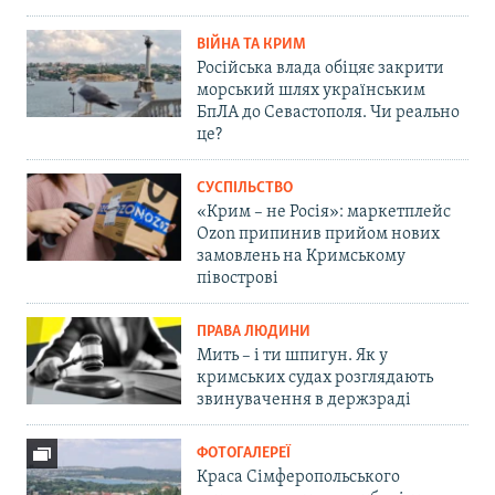
ВІЙНА ТА КРИМ
Російська влада обіцяє закрити
морський шлях українським
БпЛА до Севастополя. Чи реально
це?
СУСПІЛЬСТВО
«Крим – не Росія»: маркетплейс
Ozon припинив прийом нових
замовлень на Кримському
півострові
ПРАВА ЛЮДИНИ
Мить – і ти шпигун. Як у
кримських судах розглядають
звинувачення в держзраді
ФОТОГАЛЕРЕЇ
Краса Сімферопольського