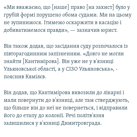
«Ми вважаємо, що [наше] право [на захист] було у
грубій формі порушено обома судами. Ми на цьому
не зупинимося. Ітимемо оскаржити в касацію і
добиватимемося правди», — зазначив юрист.
Він також додав, що засідання суду розпочалося із
півторагодинним запізненням. «Довго не могли
знайти [Кантимірова]. Він уже не у в'язниці
Ульяновської області, а у СІЗО Ульяновська», -
пояснив Кямілєв.
Він додав, що Кантимірова вивозили до лікарні і
мали повернути до в'язниці, але там стверджують,
що більше він до неї не повернеться, і відправили
його до етапу до колонії. Речі політв'язня
залишилися у в'язниці Димитровграда.