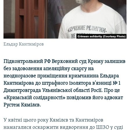
ВІДЕОУРОКИ «ELIFBE»
Русский
СВІДЧЕННЯ ОКУПАЦІЇ
Qırımtatar
УКРАЇНСЬКА ПРОБЛЕМА КРИМУ
ДОЛУЧАЙСЯ!
ІНФОГРАФІКА
Ельдар Кантиміров
Підконтрольний РФ Верховний суд Криму залишив
Усі сайти RFE/RL
без задоволення апеляційну скаргу на
неодноразове приміщення кримчанина Ельдара
Кантимірова до штрафного ізолятора в'язниці № 1
Димитровграда Ульянівської області Росії. Про це
«Кримській солідарності» повідомив його адвокат
Рустем Кямілєв.
У квітні цього року Кямілєв та Кантиміров
намагалися оскаржити видворення до ШІЗО у суді