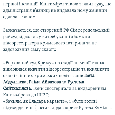
першої інстанції. Кантиміров також заявив суду, що
адміністрація в'язниці не видавала йому змінний
одяг за сезоном.
Зазначається, що створений РФ Сімферопольський
райсуд відмовив у витребуванні зйомки з
відеореєстратора кримського татарина та не
задовольнив саму скаргу.
«Верховний суд Криму» на стадії апеляції також
відмовився вивчити відеореєстрацію та викликати
свідків, інших кримських політв'язнів
Ізета
Абдуллаєва, Раїма Айвазова
та
Рустема
Сейтхалілова
. Вони спостерігали за видворенням
Кантимірова до ШІЗО,
«бачили, як Ельдара карають», і «були готові
підтвердити ці факти», додав юрист Рустем Кямілєв.