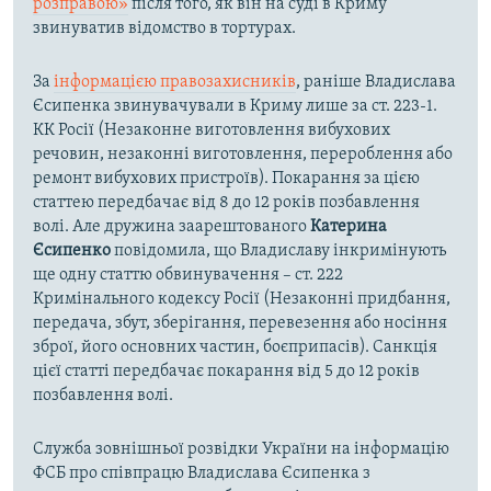
розправою»
після того, як він на суді в Криму
звинуватив відомство в тортурах.
За
інформацією правозахисників
, раніше Владислава
Єсипенка звинувачували в Криму лише за ст. 223-1.
КК Росії (Незаконне виготовлення вибухових
речовин, незаконні виготовлення, перероблення або
ремонт вибухових пристроїв). Покарання за цією
статтею передбачає від 8 до 12 років позбавлення
волі. Але дружина заарештованого
Катерина
Єсипенко
повідомила, що Владиславу інкримінують
ще одну статтю обвинувачення – ст. 222
Кримінального кодексу Росії (Незаконні придбання,
передача, збут, зберігання, перевезення або носіння
зброї, його основних частин, боєприпасів). Санкція
цієї статті передбачає покарання від 5 до 12 років
позбавлення волі.
Служба зовнішньої розвідки України на інформацію
ФСБ про співпрацю Владислава Єсипенка з