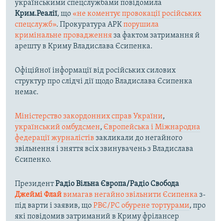
українськими спецслужбами повідомила
Крим.Реалії
, що
«не коментує провокації російських
спецслужб»
. Прокуратура АРК
порушила
кримінальне провадження
за фактом затримання й
арешту в Криму Владислава Єсипенка.
Офіційної інформації від російських силових
структур про слідчі дії щодо Владислава Єсипенка
немає.
Міністерство закордонних справ України
,
український омбудсмен
,
Європейська і Міжнародна
федерації журналістів
закликали до негайного
звільнення і зняття всіх звинувачень з Владислава
Єсипенко.
Президент
Радіо Вільна Європа/Радіо Свобода
Джеймі Флай
вимагав негайно звільнити Єсипенка
з-
під варти і заявив, що
РВЄ/РС обурене тортурами
, про
які повідомив затриманий в Криму фрілансер