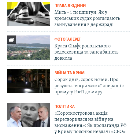
ПРАВА ЛЮДИНИ
Мить – і ти шпигун. Як у
кримських судах розглядають
звинувачення в держзраді
ФОТОГАЛЕРЕЇ
Краса Сімферопольського
водосховища та занедбаність
довкола
ВІЙНА ТА КРИМ
Сорок днів, сорок ночей. Про
результати кримської операції з
примусу Росії до миру
ПОЛІТИКА
«Короткострокова акція
перетворилася на війну на
виснаження»: Як пропаганда РФ
у Криму пояснює невдачі «СВО»