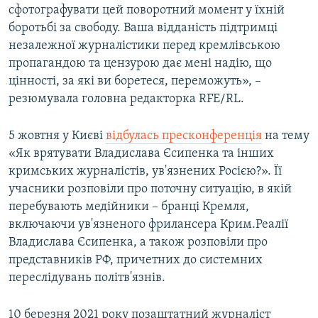
сфотографувати цей поворотний момент у їхній
боротьбі за свободу. Ваша відданість підтримці
незалежної журналістики перед кремлівською
пропагандою та цензурою дає мені надію, що
цінності, за які ви боретеся, переможуть», –
резюмувала головна редакторка RFE/RL.
5 жовтня у Києві
відбулась пресконференція
на тему
«Як врятувати Владислава Єсипенка та інших
кримських журналістів, ув'язнених Росією?». Її
учасники розповіли про поточну ситуацію, в якій
перебувають медійники – бранці Кремля,
включаючи ув'язненого фрилансера Крим.Реалії
Владислава Єсипенка, а також розповіли про
представників РФ, причетних до системних
переслідувань політв'язнів.
10 березня 2021 року позаштатний журналіст