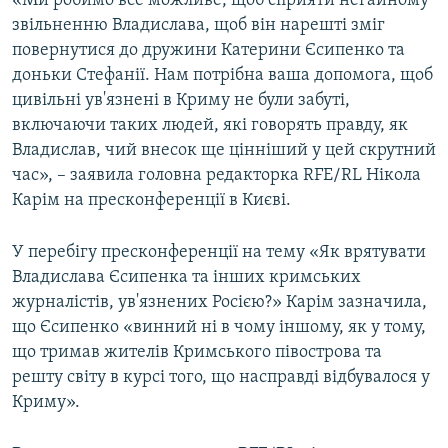
«Ми робимо все можливе, щоб сприяти негайному
звільненню Владислава, щоб він нарешті зміг
повернутися до дружини Катерини Єсипенко та
доньки Стефанії. Нам потрібна ваша допомога, щоб
цивільні ув'язнені в Криму не були забуті,
включаючи таких людей, які говорять правду, як
Владислав, чий внесок ще цінніший у цей скрутний
час», – заявила головна редакторка RFE/RL Нікола
Карім на пресконференції в Києві.
У перебігу пресконференції на тему «Як врятувати
Владислава Єсипенка та інших кримських
журналістів, ув'язнених Росією?» Карім зазначила,
що Єсипенко «винний ні в чому іншому, як у тому,
що тримав жителів Кримського півострова та
решту світу в курсі того, що насправді відбувалося у
Криму».