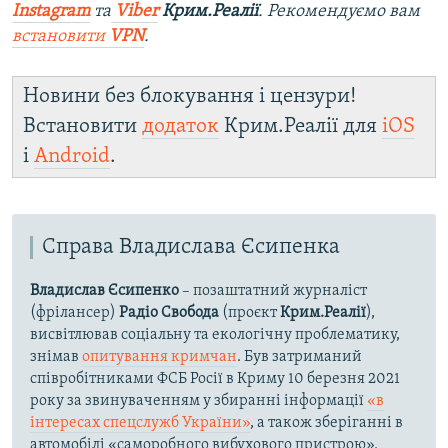
Instagram
та
Viber
Крим.Реалії
. Рекомендуємо вам
встановити
VPN
.
Новини без блокування і цензури!
Встановити
додаток
Крим.Реалії для
iOS
і
Android
.
Справа Владислава Єсипенка
Владислав Єсипенко
– позаштатний журналіст
(фрілансер)
Радіо Свобода
(проєкт
Крим.Реалії
),
висвітлював соціальну та екологічну проблематику,
знімав
опитування кримчан
. Був затриманий
співробітниками ФСБ Росії в Криму 10 березня 2021
року за звинуваченням у збиранні інформації
«в
інтересах спецслужб України»
, а також зберіганні в
автомобілі «саморобного вибухового пристрою».