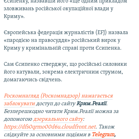
Єсипенку, назвавши його «ще одним прикладом
зловживань російської окупаційної влади у
Криму».
Європейська федерація журналістів (EFJ) назвала
«пародією на правосуддя» російський вирок у
Криму у кримінальній справі проти Єсипенка.
Сам Єсипенко стверджує, що російські силовики
його катували, зокрема електричним струмом,
домагаючись свідчень.
Роскомнагляд (Роскомнадзор) намагається
заблокувати
доступ до сайту
Крим.Реалії
.
Безперешкодно читати Крим.Реалії можна за
допомогою
дзеркального сайту
:
https://dfs0qrmo00d6u.cloudfront.net
. Також
слідкуйте за основними подіями в
Telegram
,