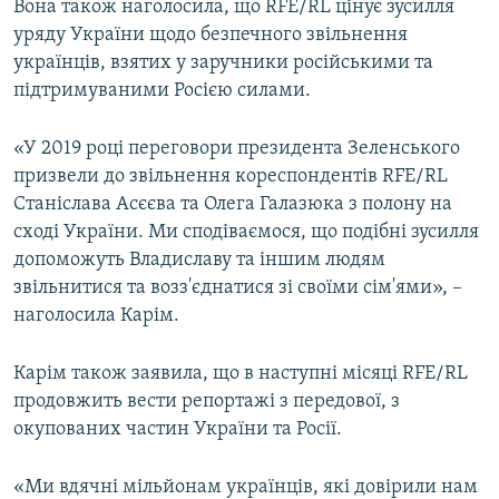
Вона також наголосила, що RFE/RL цінує зусилля
уряду України щодо безпечного звільнення
українців, взятих у заручники російськими та
підтримуваними Росією силами.
«У 2019 році переговори президента Зеленського
призвели до звільнення кореспондентів RFE/RL
Станіслава Асєєва та Олега Галазюка з полону на
сході України. Ми сподіваємося, що подібні зусилля
допоможуть Владиславу та іншим людям
звільнитися та возз'єднатися зі своїми сім'ями», –
наголосила Карім.
Карім також заявила, що в наступні місяці RFE/RL
продовжить вести репортажі з передової, з
окупованих частин України та Росії.
«Ми вдячні мільйонам українців, які довірили нам