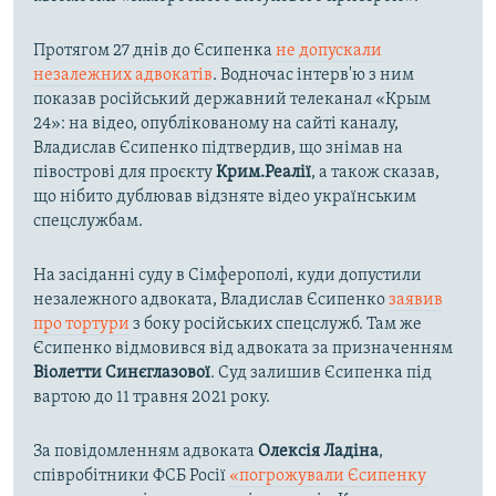
Протягом 27 днів до Єсипенка
не допускали
незалежних адвокатів
. Водночас інтерв'ю з ним
показав російський державний телеканал «Крым
24»: на відео, опублікованому на сайті каналу,
Владислав Єсипенко підтвердив, що знімав на
півострові для проєкту
Крим.Реалії
, а також сказав,
що нібито дублював відзняте відео українським
спецслужбам.
На засіданні суду в Сімферополі, куди допустили
незалежного адвоката, Владислав Єсипенко
заявив
про тортури
з боку російських спецслужб. Там же
Єсипенко відмовився від адвоката за призначенням
Віолетти Синєглазової
. Суд залишив Єсипенка під
вартою до 11 травня 2021 року.
За повідомленням адвоката
Олексія Ладіна
,
співробітники ФСБ Росії
«погрожували Єсипенку