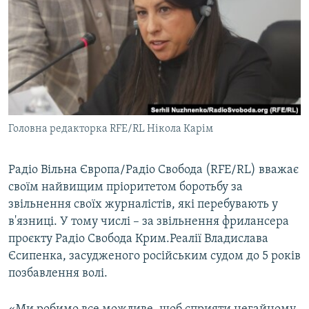
ВІДЕОУРОКИ «ELIFBE»
Русский
СВІДЧЕННЯ ОКУПАЦІЇ
Qırımtatar
УКРАЇНСЬКА ПРОБЛЕМА КРИМУ
ДОЛУЧАЙСЯ!
ІНФОГРАФІКА
Головна редакторка RFE/RL Нікола Карім
Усі сайти RFE/RL
Радіо Вільна Європа/Радіо Свобода (RFE/RL) вважає
своїм найвищим пріоритетом боротьбу за
звільнення своїх журналістів, які перебувають у
в'язниці. У тому числі – за звільнення фрилансера
проєкту Радіо Свобода Крим.Реалії Владислава
Єсипенка, засудженого російським судом до 5 років
позбавлення волі.