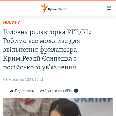
Доступність
посилання
Перейти
НОВИНИ
до
НОВИНИ
Головна редакторка RFE/RL:
основного
ВОДА.КРИМ
матеріалу
Робимо все можливе для
ВІДЕО ТА ФОТО
Перейти
звільнення фрилансера
до
ПОЛІТИКА
Крим.Реалії Єсипенка з
основної
БЛОГИ
навігації
російського ув'язнення
Перейти
ПОГЛЯД
до
05 жовтень 2023, 12:21
ІНТЕРВ'Ю
пошуку
Поділитись
Читати без VPN
ВСЕ ЗА ДЕНЬ
СПЕЦПРОЕКТИ
ЯК ОБІЙТИ БЛОКУВАННЯ
ДЕПОРТАЦІЯ