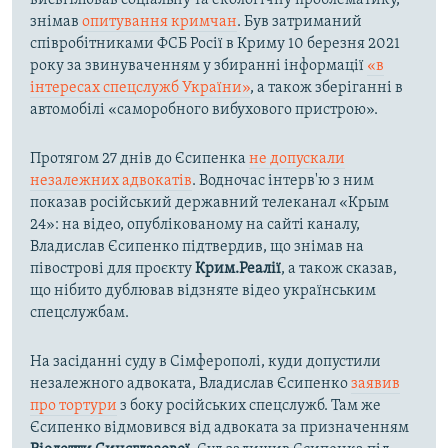
висвітлював соціальну та екологічну проблематику,
знімав
опитування кримчан
. Був затриманий
співробітниками ФСБ Росії в Криму 10 березня 2021
року за звинуваченням у збиранні інформації
«в
інтересах спецслужб України»
, а також зберіганні в
автомобілі «саморобного вибухового пристрою».
Протягом 27 днів до Єсипенка
не допускали
незалежних адвокатів
. Водночас інтерв'ю з ним
показав російський державний телеканал «Крым
24»: на відео, опублікованому на сайті каналу,
Владислав Єсипенко підтвердив, що знімав на
півострові для проєкту
Крим.Реалії
, а також сказав,
що нібито дублював відзняте відео українським
спецслужбам.
На засіданні суду в Сімферополі, куди допустили
незалежного адвоката, Владислав Єсипенко
заявив
про тортури
з боку російських спецслужб. Там же
Єсипенко відмовився від адвоката за призначенням