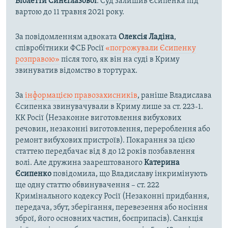
Віолетти Синєглазової
. Суд залишив Єсипенка під
вартою до 11 травня 2021 року.
За повідомленням адвоката
Олексія Ладіна
,
співробітники ФСБ Росії
«погрожували Єсипенку
розправою»
після того, як він на суді в Криму
звинуватив відомство в тортурах.
За
інформацією правозахисників
, раніше Владислава
Єсипенка звинувачували в Криму лише за ст. 223-1.
КК Росії (Незаконне виготовлення вибухових
речовин, незаконні виготовлення, перероблення або
ремонт вибухових пристроїв). Покарання за цією
статтею передбачає від 8 до 12 років позбавлення
волі. Але дружина заарештованого
Катерина
Єсипенко
повідомила, що Владиславу інкримінують
ще одну статтю обвинувачення – ст. 222
Кримінального кодексу Росії (Незаконні придбання,
передача, збут, зберігання, перевезення або носіння
зброї, його основних частин, боєприпасів). Санкція