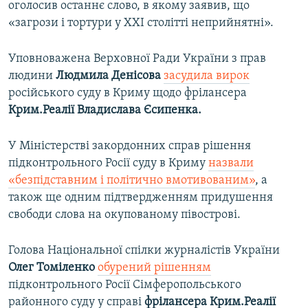
оголосив останнє слово, в якому заявив, що
«загрози і тортури у ХХІ столітті неприйнятні».
Уповноважена Верховної Ради України з прав
людини
Людмила Денісова
засудила вирок
російського суду в Криму щодо фрілансера
Крим.Реалії Владислава Єсипенка.
У Міністерстві закордонних справ рішення
підконтрольного Росії суду в Криму
назвали
«безпідставним і політично вмотивованим»
, а
також ще одним підтвердженням придушення
свободи слова на окупованому півострові.
Голова Національної спілки журналістів України
Олег Томіленко
обурений рішенням
підконтрольного Росії Сімферопольського
районного суду у справі
фрілансера Крим.Реалії