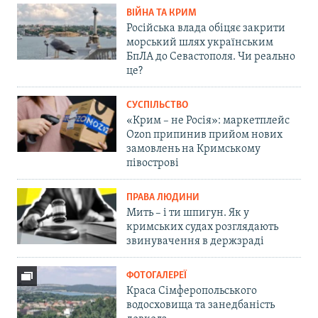
ВІЙНА ТА КРИМ
Російська влада обіцяє закрити
морський шлях українським
БпЛА до Севастополя. Чи реально
це?
СУСПІЛЬСТВО
«Крим – не Росія»: маркетплейс
Ozon припинив прийом нових
замовлень на Кримському
півострові
ПРАВА ЛЮДИНИ
Мить – і ти шпигун. Як у
кримських судах розглядають
звинувачення в держзраді
ФОТОГАЛЕРЕЇ
Краса Сімферопольського
водосховища та занедбаність