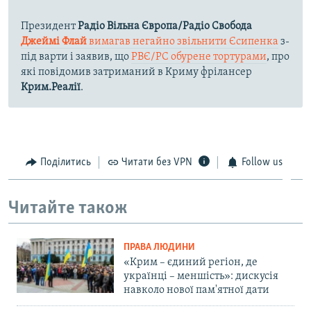
Президент
Радіо Вільна Європа/Радіо Свобода
Джеймі Флай
вимагав негайно звільнити Єсипенка
з-
під варти і заявив, що
РВЄ/РС обурене тортурами
, про
які повідомив затриманий в Криму фрілансер
Крим.Реалії
.
Поділитись
Читати без VPN
Follow us
Читайте також
ПРАВА ЛЮДИНИ
«Крим – єдиний регіон, де
українці – меншість»: дискусія
навколо нової пам'ятної дати