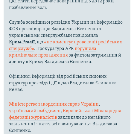
цієї статті передбачає покарання від 5 до 12 років
позбавлення волі.
Служба зовнішньої розвідки України на інформацію
ФСБ про співпрацю Владислава Єсипенка з
українськими спецслужбами повідомила
Крим.Реалії
, що
«не коментує провокації російських
спецслужб»
. Прокуратура АРК
порушила
кримінальне провадження
за фактом затримання й
арешту в Криму Владислава Єсипенка.
Офіційної інформації від російських силових
структур про слідчі дії щодо Владислава Єсипенка
немає.
Міністерство закордонних справ України
,
український омбудсмен
,
Європейська і Міжнародна
федерації журналістів
закликали до негайного
звільнення і зняття всіх звинувачень з Владислава
Єсипенко.