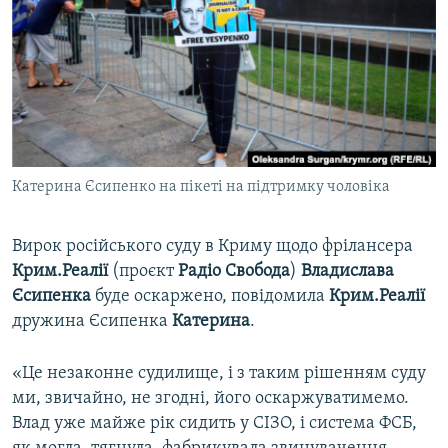
ВІДЕОУРОКИ «ELIFBE»
Русский
СВІДЧЕННЯ ОКУПАЦІЇ
Qırımtatar
УКРАЇНСЬКА ПРОБЛЕМА КРИМУ
ДОЛУЧАЙСЯ!
ІНФОГРАФІКА
Катерина Єсипенко на пікеті на підтримку чоловіка
Усі сайти RFE/RL
Вирок російського суду в Криму щодо фрілансера
Крим.Реалії
(проєкт
Радіо Свобода
)
Владислава
Єсипенка
буде оскаржено, повідомила
Крим.Реалії
дружина Єсипенка
Катерина
.
«Це незаконне судилище, і з таким рішенням суду
ми, звичайно, не згодні, його оскаржуватимемо.
Влад уже майже рік сидить у СІЗО, і система ФСБ,