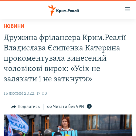
Доступність
посилання
Перейти
НОВИНИ
до
НОВИНИ
Дружина фрілансера Крим.Реалії
основного
ВОДА.КРИМ
матеріалу
Владислава Єсипенка Катерина
ВІДЕО ТА ФОТО
Перейти
прокоментувала винесений
до
ПОЛІТИКА
чоловікові вирок: «Усіх не
основної
БЛОГИ
навігації
залякати і не заткнути»
Перейти
ПОГЛЯД
до
16 лютий 2022, 17:03
ІНТЕРВ'Ю
пошуку
Поділитись
Читати без VPN
ВСЕ ЗА ДЕНЬ
СПЕЦПРОЕКТИ
ЯК ОБІЙТИ БЛОКУВАННЯ
ДЕПОРТАЦІЯ