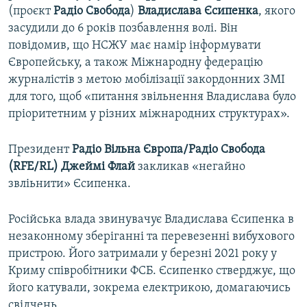
(проєкт
Радіо Свобода
)
Владислава Єсипенка
, якого
засудили до 6 років позбавлення волі. Він
повідомив, що НСЖУ має намір інформувати
Європейську, а також Міжнародну федерацію
журналістів з метою мобілізації закордонних ЗМІ
для того, щоб «питання звільнення Владислава було
пріоритетним у різних міжнародних структурах».
Президент
Радіо Вільна Європа/Радіо Свобода
(RFE/RL)
Джеймі Флай
закликав «негайно
звліьнити» Єсипенка.
Російська влада звинувачує Владислава Єсипенка в
незаконному зберіганні та перевезенні вибухового
пристрою. Його затримали у березні 2021 року у
Криму співробітники ФСБ. Єсипенко стверджує, що
його катували, зокрема електрикою, домагаючись
свідчень.