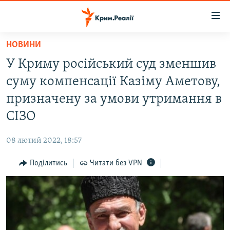
Доступність
посилання
Перейти
НОВИНИ
до
НОВИНИ
У Криму російський суд зменшив
основного
ВОДА.КРИМ
матеріалу
суму компенсації Казіму Аметову,
ВІДЕО ТА ФОТО
Перейти
призначену за умови утримання в
до
ПОЛІТИКА
СІЗО
основної
БЛОГИ
навігації
08 лютий 2022, 18:57
Перейти
ПОГЛЯД
до
Поділитись
Читати без VPN
ІНТЕРВ'Ю
пошуку
ВСЕ ЗА ДЕНЬ
СПЕЦПРОЕКТИ
ЯК ОБІЙТИ БЛОКУВАННЯ
ДЕПОРТАЦІЯ