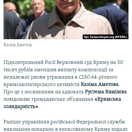
ВІДЕОУРОКИ «ELIFBE»
Русский
СВІДЧЕННЯ ОКУПАЦІЇ
Qırımtatar
УКРАЇНСЬКА ПРОБЛЕМА КРИМУ
ДОЛУЧАЙСЯ!
ІНФОГРАФІКА
Казім Аметов
Підконтрольний Росії Верховний суд Криму на 50
Усі сайти RFE/RL
тисяч рублів зменшив виплату компенсації за
неналежні умови утримання в СІЗО 64-річного
кримськотатарського активіста
Казіма Аметова
.
Про це з посиланням на адвоката
Рустема Кямілєва
повідомляє громадянське об'єднання
«Кримська
солидарність»
.
Раніше управління російської Федеральної служби
виконання покарань в анексованому Криму подало