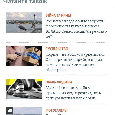
Читайте також
ВІЙНА ТА КРИМ
Російська влада обіцяє закрити
морський шлях українським
БпЛА до Севастополя. Чи реально
це?
СУСПІЛЬСТВО
«Крим – не Росія»: маркетплейс
Ozon припинив прийом нових
замовлень на Кримському
півострові
ПРАВА ЛЮДИНИ
Мить – і ти шпигун. Як у
кримських судах розглядають
звинувачення в держзраді
ФОТОГАЛЕРЕЇ