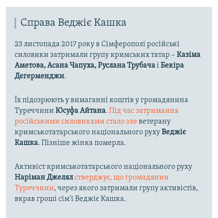
Справа Веджіє Кашка
23 листопада 2017 року в Сімферополі російські
силовики затримали групу кримських татар –
Казіма
Аметова, Асана Чапуха, Руслана Трубача
і
Бекіра
Дегерменджи
.
Їх підозрюють у вимаганні коштів у громадянина
Туреччини
Юсуфа Айтана
.
Під час затримання
російськими силовиками стало зле
ветерану
кримськотатарського національного руху
Веджіє
Кашка
. Пізніше жінка померла.
Активіст кримськотатарського національного руху
Наріман Джелял
стверджує, що громадянин
Туреччини
, через якого затримали групу активістів,
вкрав гроші сім'ї Веджіє Кашка.