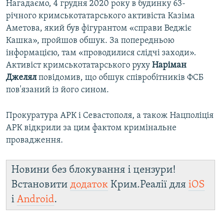
Нагадаємо, 4 грудня 2020 року в будинку 63-
річного кримськотатарського активіста Казіма
Аметова, який був фігурантом «справи Веджіє
Кашка», пройшов обшук. За попередньою
інформацією, там «проводилися слідчі заходи».
Активіст кримськотатарського руху
Наріман
Джелял
повідомив, що обшук співробітників ФСБ
пов'язаний із його сином.
Прокуратура АРК і Севастополя, а також Нацполіція
АРК відкрили за цим фактом кримінальне
провадження.
Новини без блокування і цензури!
Встановити
додаток
Крим.Реалії для
iOS
і
Android
.