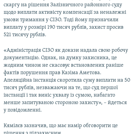
скаргу на рішення Залізничного районного суду
щодо виплати активісту компенсації за неналежні
умови тримання у СІЗО. Тоді йому призначили
виплату у розмірі 190 тисяч рублів, захист просив
521 тисячу рублів.
«Адміністрація СІЗО як докази надала свою робочу
документацію. Однак, на думку захисника, це
жодним чином не скасовує встановлених раніше
фактів порушення прав Казіма Аметова.
Апеляційна інстанція скоротила суму виплати на 50
тисяч рублів, незважаючи на те, що суд першої
інстанції і так виніс ухвалу із сумою, набагато
менше запитуваною стороною захисту», – йдеться
у повідомленні.
Кямілєв зазначив, що має намір обговорити це
рішення з підзахисним.