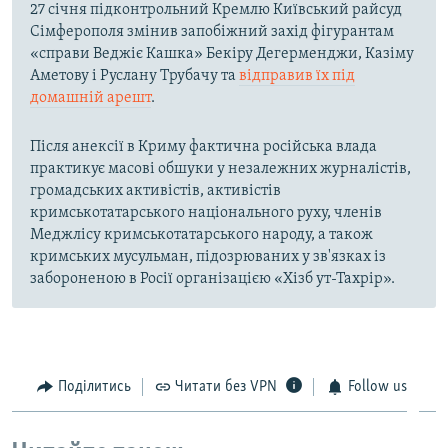
27 січня підконтрольний Кремлю Київський райсуд
Сімферополя змінив запобіжний захід фігурантам
«справи Веджіє Кашка» Бекіру Дегерменджи, Казіму
Аметову і Руслану Трубачу та
відправив їх під
домашній арешт
.
Після анексії в Криму фактична російська влада
практикує масові обшуки у незалежних журналістів,
громадських активістів, активістів
кримськотатарського національного руху, членів
Меджлісу кримськотатарського народу, а також
кримських мусульман, підозрюваних у зв'язках із
забороненою в Росії організацією «Хізб ут-Тахрір».
Поділитись
Читати без VPN
Follow us