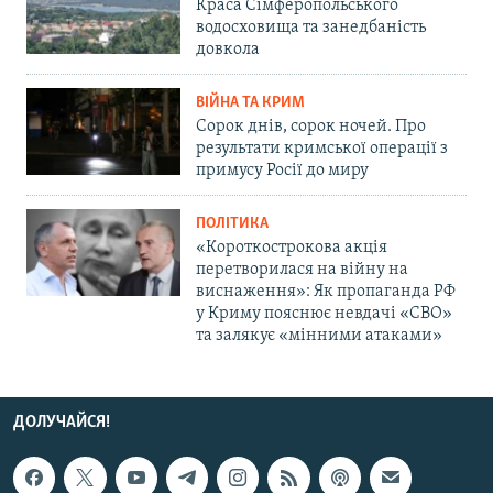
Краса Сімферопольського
водосховища та занедбаність
довкола
ВІЙНА ТА КРИМ
Сорок днів, сорок ночей. Про
результати кримської операції з
примусу Росії до миру
ПОЛІТИКА
«Короткострокова акція
перетворилася на війну на
виснаження»: Як пропаганда РФ
у Криму пояснює невдачі «СВО»
та залякує «мінними атаками»
ДОЛУЧАЙСЯ!