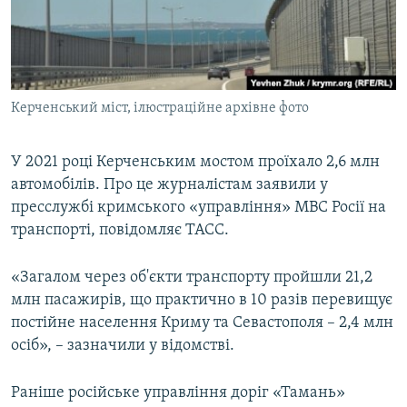
ВІДЕОУРОКИ «ELIFBE»
Русский
СВІДЧЕННЯ ОКУПАЦІЇ
Qırımtatar
УКРАЇНСЬКА ПРОБЛЕМА КРИМУ
Керченський міст, ілюстраційне архівне фото
ДОЛУЧАЙСЯ!
ІНФОГРАФІКА
У 2021 році Керченським мостом проїхало 2,6 млн
автомобілів. Про це журналістам заявили у
Усі сайти RFE/RL
пресслужбі кримського «управління» МВС Росії на
транспорті, повідомляє ТАСС.
«Загалом через об'єкти транспорту пройшли 21,2
млн пасажирів, що практично в 10 разів перевищує
постійне населення Криму та Севастополя – 2,4 млн
осіб», – зазначили у відомстві.
Раніше російське управління доріг «Тамань»