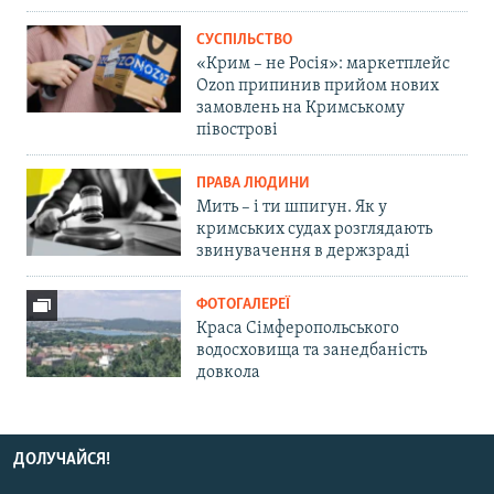
СУСПІЛЬСТВО
«Крим – не Росія»: маркетплейс
Ozon припинив прийом нових
замовлень на Кримському
півострові
ПРАВА ЛЮДИНИ
Мить – і ти шпигун. Як у
кримських судах розглядають
звинувачення в держзраді
ФОТОГАЛЕРЕЇ
Краса Сімферопольського
водосховища та занедбаність
довкола
ДОЛУЧАЙСЯ!