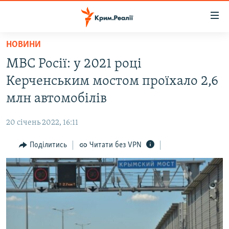
Доступність
посилання
Перейти
НОВИНИ
до
НОВИНИ
МВС Росії: у 2021 році
основного
ВОДА.КРИМ
матеріалу
Керченським мостом проїхало 2,6
ВІДЕО ТА ФОТО
Перейти
млн автомобілів
до
ПОЛІТИКА
основної
20 січень 2022, 16:11
БЛОГИ
навігації
Перейти
Поділитись
Читати без VPN
ПОГЛЯД
до
ІНТЕРВ'Ю
пошуку
ВСЕ ЗА ДЕНЬ
СПЕЦПРОЕКТИ
ЯК ОБІЙТИ БЛОКУВАННЯ
ДЕПОРТАЦІЯ