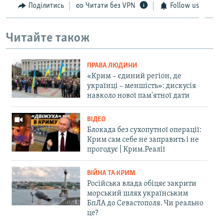
Поділитись
Читати без VPN
Follow us
Читайте також
ПРАВА ЛЮДИНИ
«Крим – єдиний регіон, де
українці – меншість»: дискусія
навколо нової пам'ятної дати
ВІДЕО
Блокада без сухопутної операції:
Крим сам себе не заправить і не
прогодує | Крим.Реалії
ВІЙНА ТА КРИМ
Російська влада обіцяє закрити
морський шлях українським
БпЛА до Севастополя. Чи реально
це?