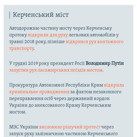
Керченський міст
Автодорожню частину мосту через Керченську
протоку
відкрили для руху
легкових автомобілів у
травні 2018 року, пізніше
відкрився рух вантажного
транспорту
.
У грудні 2019 року президент Росії
Володимир Путін
запустив рух пасажирських поїздів мостом
.
Прокуратура Автономної Республіки Крим
відкрила
кримінальне провадження
за фактом незаконного
переправлення осіб через державний кордон
України до анексованого Криму Керченським
мостом.
МЗС України
висловило рішучий протест
через
запуск руху залізничною частиною Керченського