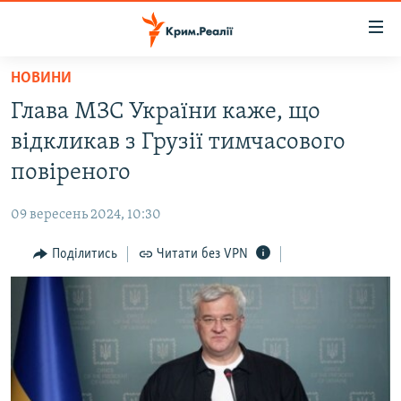
Доступність
посилання
Перейти
НОВИНИ
до
НОВИНИ
Глава МЗС України каже, що
основного
ВОДА.КРИМ
матеріалу
відкликав з Грузії тимчасового
ВІДЕО ТА ФОТО
Перейти
повіреного
до
ПОЛІТИКА
основної
09 вересень 2024, 10:30
БЛОГИ
навігації
Перейти
Поділитись
Читати без VPN
ПОГЛЯД
до
ІНТЕРВ'Ю
пошуку
ВСЕ ЗА ДЕНЬ
СПЕЦПРОЕКТИ
ЯК ОБІЙТИ БЛОКУВАННЯ
ДЕПОРТАЦІЯ