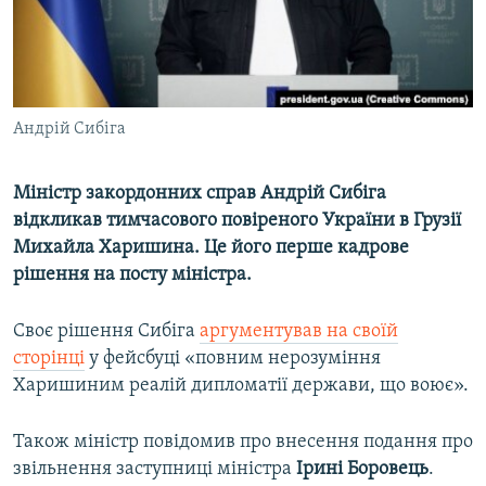
ВІДЕОУРОКИ «ELIFBE»
Русский
СВІДЧЕННЯ ОКУПАЦІЇ
Qırımtatar
УКРАЇНСЬКА ПРОБЛЕМА КРИМУ
Андрій Сибіга
ДОЛУЧАЙСЯ!
ІНФОГРАФІКА
Міністр закордонних справ Андрій Сибіга
відкликав тимчасового повіреного України в Грузії
Усі сайти RFE/RL
Михайла Харишина. Це його перше кадрове
рішення на посту міністра.
Своє рішення Сибіга
аргументував на своїй
сторінці
у фейсбуці «повним нерозуміння
Харишиним реалій дипломатії держави, що воює».
Також міністр повідомив про внесення подання про
звільнення заступниці міністра
Ірині Боровець
.