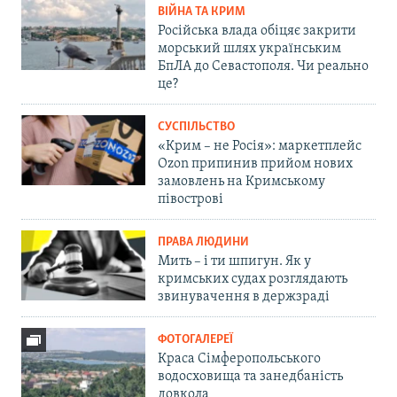
ВІЙНА ТА КРИМ
Російська влада обіцяє закрити
морський шлях українським
БпЛА до Севастополя. Чи реально
це?
СУСПІЛЬСТВО
«Крим – не Росія»: маркетплейс
Ozon припинив прийом нових
замовлень на Кримському
півострові
ПРАВА ЛЮДИНИ
Мить – і ти шпигун. Як у
кримських судах розглядають
звинувачення в держзраді
ФОТОГАЛЕРЕЇ
Краса Сімферопольського
водосховища та занедбаність
довкола