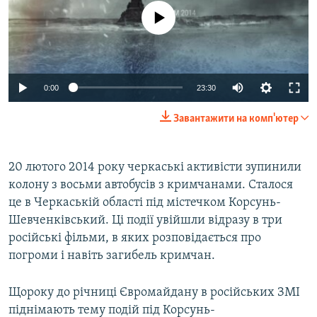
No media source currently available
Auto
0:00
23:30
270p
Завантажити на комп'ютер
360p
Auto
270p
360p
404p
404p
20 лютого 2014 року черкаські активісти зупинили
колону з восьми автобусів з кримчанами. Сталося
1080p
1080p
це в Черкаській області під містечком Корсунь-
Шевченківський. Ці події увійшли відразу в три
російські фільми, в яких розповідається про
погроми і навіть загибель кримчан.
Щороку до річниці Євромайдану в російських ЗМІ
піднімають тему подій під Корсунь-