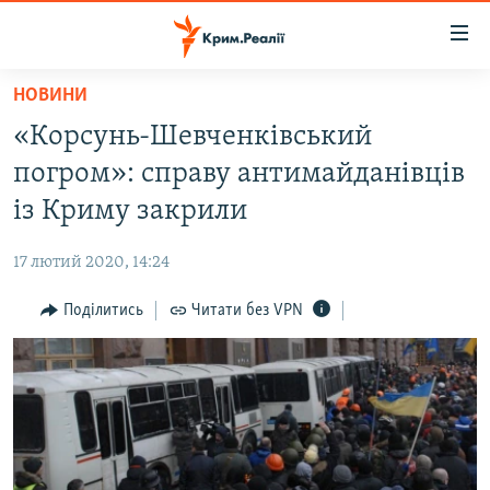
Доступність
посилання
Перейти
НОВИНИ
до
НОВИНИ
«Корсунь-Шевченківський
основного
ВОДА.КРИМ
матеріалу
погром»: справу антимайданівців
ВІДЕО ТА ФОТО
Перейти
із Криму закрили
до
ПОЛІТИКА
основної
17 лютий 2020, 14:24
БЛОГИ
навігації
Перейти
Поділитись
Читати без VPN
ПОГЛЯД
до
ІНТЕРВ'Ю
пошуку
ВСЕ ЗА ДЕНЬ
СПЕЦПРОЕКТИ
ЯК ОБІЙТИ БЛОКУВАННЯ
ДЕПОРТАЦІЯ