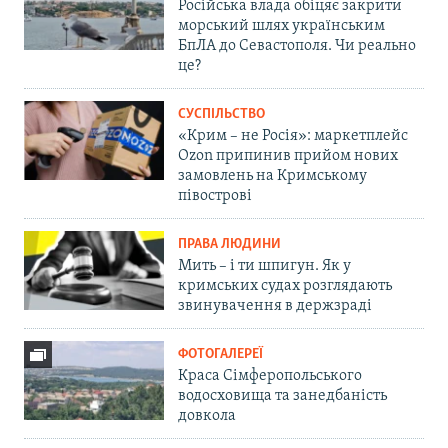
Російська влада обіцяє закрити
морський шлях українським
БпЛА до Севастополя. Чи реально
це?
СУСПІЛЬСТВО
«Крим – не Росія»: маркетплейс
Ozon припинив прийом нових
замовлень на Кримському
півострові
ПРАВА ЛЮДИНИ
Мить – і ти шпигун. Як у
кримських судах розглядають
звинувачення в держзраді
ФОТОГАЛЕРЕЇ
Краса Сімферопольського
водосховища та занедбаність
довкола