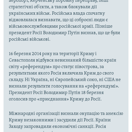
аеропорт, Керченську поромну переправу, інші
стратегічні об'єкти, а також блокували дії
українських військ. Російська влада спочатку
відмовлялася визнавати, що ці озброєні люди є
військовослужбовцями російської армії. Пізніше
президент Росії Володимир Путін визнав, що це були
російські військові.
16 березня 2014 року на території Криму і
Севастополя відбувся невизнаний більшістю країн
світу «референдум» про статус півострова, за
результатами якого Росія включила Крим до свого
складу. Ні Україна, ні Європейський союз, ні США не
визнали результати голосування на «референдумі».
Президент Росії Володимир Путін 18 березня
оголосив про «приєднання» Криму до Росії.
Міжнародні організації визнали окупацію та анексію
Криму незаконними і засудили дії Росії. Країни
Заходу запровадили економічні санкції. Росія