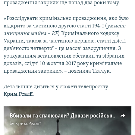
провадження закрили ще понад два роки тому.
«Розслідувати кримінальне провадження, яке було
відкрито за частиною другою статті 194-ї (
умисне
знищення майна – КР
) Кримінального кодексу
України, також за частиною першою, статті двісті
дев'яносто четвертої – це масові заворушення. З
урахуванням встановлених обставин та зібраних
доказів, слідчі 10 жовтня 2017 року кримінальне
провадження закрили», – пояснила Ткачук.
Детальніше дивіться у сюжеті телепроєкту
Крим.Реалії
.
Вбивали та спалювали? Докази російської брехні
by
Крим.Реалії