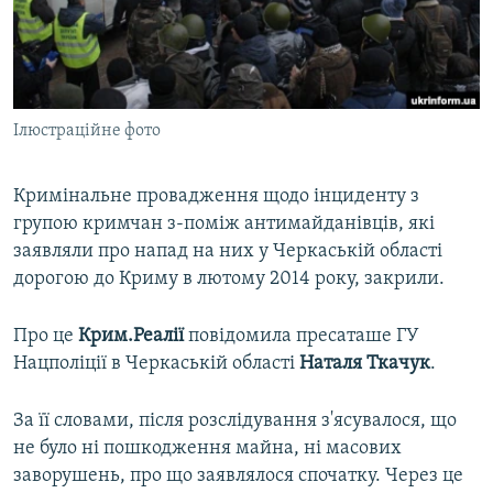
ВІДЕОУРОКИ «ELIFBE»
Русский
СВІДЧЕННЯ ОКУПАЦІЇ
Qırımtatar
УКРАЇНСЬКА ПРОБЛЕМА КРИМУ
Ілюстраційне фото
ДОЛУЧАЙСЯ!
ІНФОГРАФІКА
Кримінальне провадження щодо інциденту з
групою кримчан з-поміж антимайданівців, які
Усі сайти RFE/RL
заявляли про напад на них у Черкаській області
дорогою до Криму в лютому 2014 року, закрили.
Про це
Крим.Реалії
повідомила пресаташе ГУ
Нацполіції в Черкаській області
Наталя Ткачук
.
За її словами, після розслідування з'ясувалося, що
не було ні пошкодження майна, ні масових
заворушень, про що заявлялося спочатку. Через це