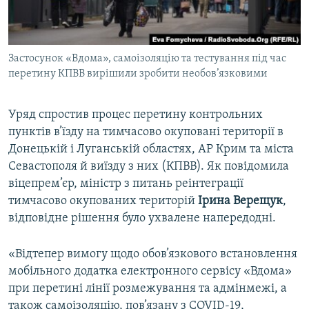
ВІДЕОУРОКИ «ELIFBE»
Русский
СВІДЧЕННЯ ОКУПАЦІЇ
Qırımtatar
Застосунок «Вдома», самоізоляцію та тестування під час
УКРАЇНСЬКА ПРОБЛЕМА КРИМУ
перетину КПВВ вирішили зробити необов’язковими
ДОЛУЧАЙСЯ!
ІНФОГРАФІКА
Уряд спростив процес перетину контрольних
пунктів в’їзду на тимчасово окуповані території в
Донецькій і Луганській областях, АР Крим та міста
Усі сайти RFE/RL
Севастополя й виїзду з них (КПВВ). Як повідомила
віцепрем’єр, міністр з питань реінтеграції
тимчасово окупованих територій
Ірина Верещук
,
відповідне рішення було ухвалене напередодні.
«Відтепер вимогу щодо обов’язкового встановлення
мобільного додатка електронного сервісу «Вдома»
при перетині лінії розмежування та адмінмежі, а
також самоізоляцію, пов’язану з COVID-19,