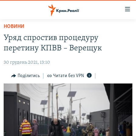
Доступність
посилання
Перейти
НОВИНИ
до
НОВИНИ
Уряд спростив процедуру
основного
ВОДА.КРИМ
матеріалу
перетину КПВВ – Верещук
ВІДЕО ТА ФОТО
Перейти
до
30 грудень 2021, 13:10
ПОЛІТИКА
основної
БЛОГИ
Поділитись
Читати без VPN
навігації
Перейти
ПОГЛЯД
до
ІНТЕРВ'Ю
пошуку
ВСЕ ЗА ДЕНЬ
СПЕЦПРОЕКТИ
ЯК ОБІЙТИ БЛОКУВАННЯ
ДЕПОРТАЦІЯ