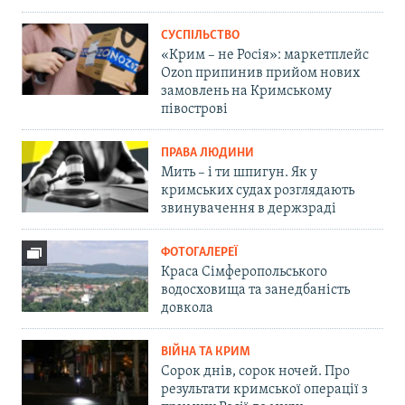
СУСПІЛЬСТВО
«Крим – не Росія»: маркетплейс
Ozon припинив прийом нових
замовлень на Кримському
півострові
ПРАВА ЛЮДИНИ
Мить – і ти шпигун. Як у
кримських судах розглядають
звинувачення в держзраді
ФОТОГАЛЕРЕЇ
Краса Сімферопольського
водосховища та занедбаність
довкола
ВІЙНА ТА КРИМ
Сорок днів, сорок ночей. Про
результати кримської операції з