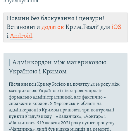
опублікування.
Новини без блокування і цензури!
Встановити
додаток
Крим.Реалії для
iOS
і
Android
.
Адмінкордон між материковою
Україною і Кримом
Після анексії Криму Росією на початку 2014 року між
материковою Україною і півостровом проліг
формально адміністративний, але фактично –
справжній кордон. У Херсонській області на
адмінкордоні з Кримом працюють три контрольні
пункти в'їзду/виїзду – «Каланчак», «Чонгар» і
«Чаплинка». З 19 жовтня 2021 року пункт пропуску
«Чаплинка», який був кілька місяців на ремонті,