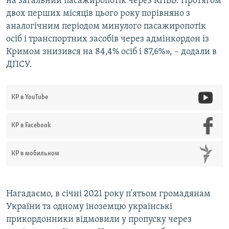
на загальний пасажиропотік через КПВВ. Протягом
двох перших місяців цього року порівняно з
аналогічним періодом минулого пасажиропотік
осіб і транспортних засобів через адмінкордон із
Кримом знизився на 84,4% осіб і 87,6%», – додали в
ДПСУ.
КР в YouTube
КР в Facebook
КР в мобильном
Нагадаємо, в січні 2021 року п'ятьом громадянам
України та одному іноземцю українські
прикордонники відмовили у пропуску через