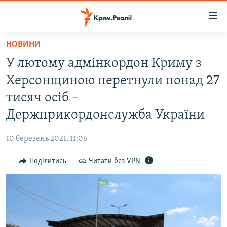
Доступність
посилання
Перейти
НОВИНИ
до
НОВИНИ
У лютому адмінкордон Криму з
основного
ВОДА.КРИМ
матеріалу
Херсонщиною перетнули понад 27
ВІДЕО ТА ФОТО
Перейти
тисяч осіб –
до
ПОЛІТИКА
Держприкордонслужба України
основної
БЛОГИ
навігації
10 березень 2021, 11:06
Перейти
ПОГЛЯД
до
Поділитись
Читати без VPN
ІНТЕРВ'Ю
пошуку
ВСЕ ЗА ДЕНЬ
СПЕЦПРОЕКТИ
ЯК ОБІЙТИ БЛОКУВАННЯ
ДЕПОРТАЦІЯ