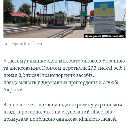
ВІДЕОУРОКИ «ELIFBE»
Русский
СВІДЧЕННЯ ОКУПАЦІЇ
Qırımtatar
УКРАЇНСЬКА ПРОБЛЕМА КРИМУ
ДОЛУЧАЙСЯ!
ІНФОГРАФІКА
Ілюстраційне фото
У лютому адмінкордон між материковою Україною
Усі сайти RFE/RL
та анексованим Кримом перетнули 27,3 тисячі осіб і
понад 3,2 тисячі транспортних засобів,
повідомляють у Державній прикордонній службі
України.
Зазначається, що як на підконтрольну українській
владі територію, так і на окупований півострів
прямувала приблизно однакова кількість людей.