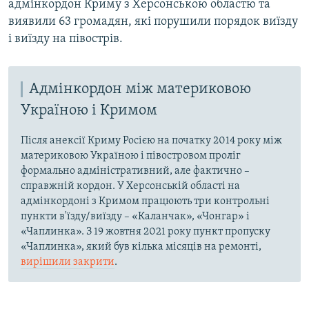
адмінкордон Криму з Херсонською областю та
виявили 63 громадян, які порушили порядок виїзду
і виїзду на півострів.
Адмінкордон між материковою
Україною і Кримом
Після анексії Криму Росією на початку 2014 року між
материковою Україною і півостровом проліг
формально адміністративний, але фактично –
справжній кордон. У Херсонській області на
адмінкордоні з Кримом працюють три контрольні
пункти в'їзду/виїзду – «Каланчак», «Чонгар» і
«Чаплинка». З 19 жовтня 2021 року пункт пропуску
«Чаплинка», який був кілька місяців на ремонті,
вирішили закрити
.