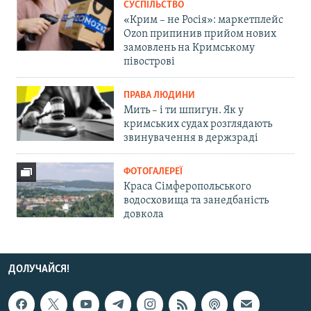
СУСПІЛЬСТВО
«Крим – не Росія»: маркетплейс
Ozon припинив прийом нових
замовлень на Кримському
півострові
ПРАВА ЛЮДИНИ
Мить – і ти шпигун. Як у
кримських судах розглядають
звинувачення в держзраді
ФОТОГАЛЕРЕЇ
Краса Сімферопольського
водосховища та занедбаність
довкола
ДОЛУЧАЙСЯ!