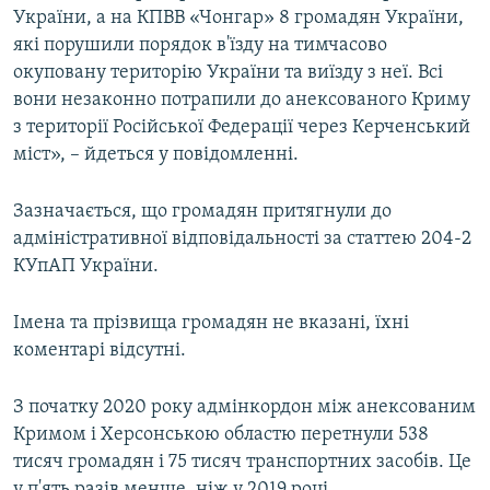
України, а на КПВВ «Чонгар» 8 громадян України,
які порушили порядок в'їзду на тимчасово
окуповану територію України та виїзду з неї. Всі
вони незаконно потрапили до анексованого Криму
з території Російської Федерації через Керченський
міст», – йдеться у повідомленні.
Зазначається, що громадян притягнули до
адміністративної відповідальності за статтею 204-2
КУпАП України.
Імена та прізвища громадян не вказані, їхні
коментарі відсутні.
З початку 2020 року адмінкордон між анексованим
Кримом і Херсонською областю перетнули 538
тисяч громадян і 75 тисяч транспортних засобів. Це
у п'ять разів менше, ніж у 2019 році.