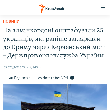
Доступність
посилання
Перейти
НОВИНИ
до
НОВИНИ
На адмінкордоні оштрафували 25
основного
ВОДА.КРИМ
матеріалу
українців, які раніше заїжджали
ВІДЕО ТА ФОТО
Перейти
до Криму через Керченський міст
до
ПОЛІТИКА
– Держприкордонслужба України
основної
БЛОГИ
навігації
23 грудень 2020, 14:09
Перейти
ПОГЛЯД
до
Поділитись
Читати без VPN
ІНТЕРВ'Ю
пошуку
ВСЕ ЗА ДЕНЬ
СПЕЦПРОЕКТИ
ЯК ОБІЙТИ БЛОКУВАННЯ
ДЕПОРТАЦІЯ