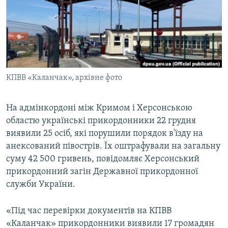
ВІДЕОУРОКИ «ELIFBE»
Русский
СВІДЧЕННЯ ОКУПАЦІЇ
Qırımtatar
УКРАЇНСЬКА ПРОБЛЕМА КРИМУ
ДОЛУЧАЙСЯ!
ІНФОГРАФІКА
КПВВ «Каланчак», архівне фото
На адмінкордоні між Кримом і Херсонською
Усі сайти RFE/RL
областю українські прикордонники 22 грудня
виявили 25 осіб, які порушили порядок в'їзду на
анексований півострів. Їх оштрафували на загальну
суму 42 500 гривень, повідомляє Херсонський
прикордонний загін Державної прикордонної
служби України.
«Під час перевірки документів на КПВВ
«Каланчак» прикордонники виявили 17 громадян