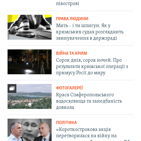
півострові
ПРАВА ЛЮДИНИ
Мить – і ти шпигун. Як у
кримських судах розглядають
звинувачення в держзраді
ВІЙНА ТА КРИМ
Сорок днів, сорок ночей. Про
результати кримської операції з
примусу Росії до миру
ФОТОГАЛЕРЕЇ
Краса Сімферопольського
водосховища та занедбаність
довкола
ПОЛІТИКА
«Короткострокова акція
перетворилася на війну на