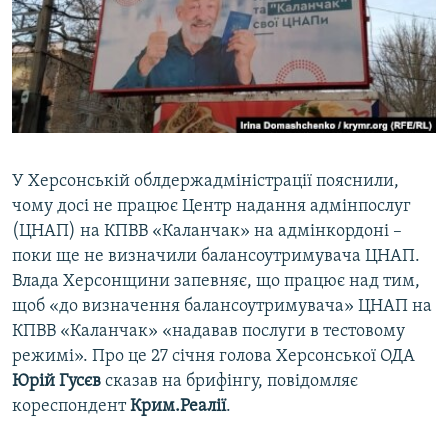
ВІДЕОУРОКИ «ELIFBE»
Русский
СВІДЧЕННЯ ОКУПАЦІЇ
Qırımtatar
УКРАЇНСЬКА ПРОБЛЕМА КРИМУ
ДОЛУЧАЙСЯ!
ІНФОГРАФІКА
У Херсонській облдержадміністрації пояснили,
чому досі не працює Центр надання адмінпослуг
Усі сайти RFE/RL
(ЦНАП) на КПВВ «Каланчак» на адмінкордоні –
поки ще не визначили балансоутримувача ЦНАП.
Влада Херсонщини запевняє, що працює над тим,
щоб «до визначення балансоутримувача» ЦНАП на
КПВВ «Каланчак» «надавав послуги в тестовому
режимі». Про це 27 січня голова Херсонської ОДА
Юрій Гусєв
сказав на брифінгу, повідомляє
кореспондент
Крим.Реалії
.