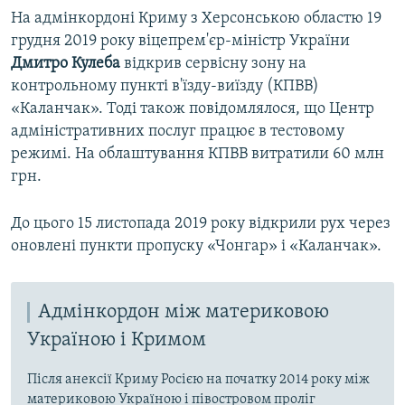
На адмінкордоні Криму з Херсонською областю 19
грудня 2019 року віцепрем'єр-міністр України
Дмитро Кулеба
відкрив сервісну зону на
контрольному пункті в'їзду-виїзду (КПВВ)
«Каланчак». Тоді також повідомлялося, що Центр
адміністративних послуг працює в тестовому
режимі. На облаштування КПВВ витратили 60 млн
грн.
До цього 15 листопада 2019 року відкрили рух через
оновлені пункти пропуску «Чонгар» і «Каланчак».
Адмінкордон між материковою
Україною і Кримом
Після анексії Криму Росією на початку 2014 року між
материковою Україною і півостровом проліг