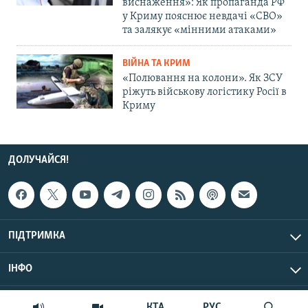
виснаження»: Як пропаганда РФ
у Криму пояснює невдачі «СВО»
та залякує «мінними атаками»
ВІЙНА ТА КРИМ
«Полювання на колони». Як ЗСУ
ріжуть військову логістику Росії в
Криму
ДОЛУЧАЙСЯ!
ПІДТРИМКА
ІНФО
© Крим.Реалії, 2026 | Усі права застережено.
КТА
РУС