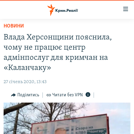
Доступність
посилання
Перейти
НОВИНИ
до
НОВИНИ
Влада Херсонщини пояснила,
основного
ВОДА.КРИМ
матеріалу
чому не працює центр
ВІДЕО ТА ФОТО
Перейти
адмінпослуг для кримчан на
до
ПОЛІТИКА
«Каланчаку»
основної
БЛОГИ
навігації
27 січень 2020, 13:43
Перейти
ПОГЛЯД
до
Поділитись
Читати без VPN
ІНТЕРВ'Ю
пошуку
ВСЕ ЗА ДЕНЬ
СПЕЦПРОЕКТИ
ЯК ОБІЙТИ БЛОКУВАННЯ
ДЕПОРТАЦІЯ