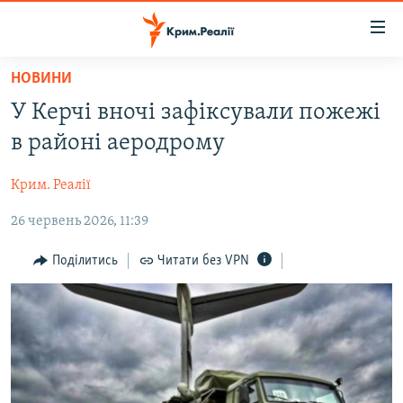
Доступність
посилання
Перейти
НОВИНИ
до
НОВИНИ
У Керчі вночі зафіксували пожежі
основного
ВОДА.КРИМ
матеріалу
в районі аеродрому
ВІДЕО ТА ФОТО
Перейти
до
Крим. Реалії
ПОЛІТИКА
основної
26 червень 2026, 11:39
БЛОГИ
навігації
Перейти
ПОГЛЯД
Поділитись
Читати без VPN
до
ІНТЕРВ'Ю
пошуку
ВСЕ ЗА ДЕНЬ
СПЕЦПРОЕКТИ
ЯК ОБІЙТИ БЛОКУВАННЯ
ДЕПОРТАЦІЯ