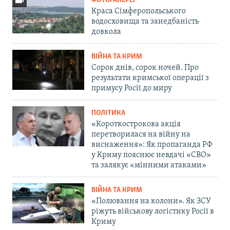
ФОТОГАЛЕРЕЇ
Краса Сімферопольського
водосховища та занедбаність
довкола
ВІЙНА ТА КРИМ
Сорок днів, сорок ночей. Про
результати кримської операції з
примусу Росії до миру
ПОЛІТИКА
«Короткострокова акція
перетворилася на війну на
виснаження»: Як пропаганда РФ
у Криму пояснює невдачі «СВО»
та залякує «мінними атаками»
ВІЙНА ТА КРИМ
«Полювання на колони». Як ЗСУ
ріжуть військову логістику Росії в
Криму