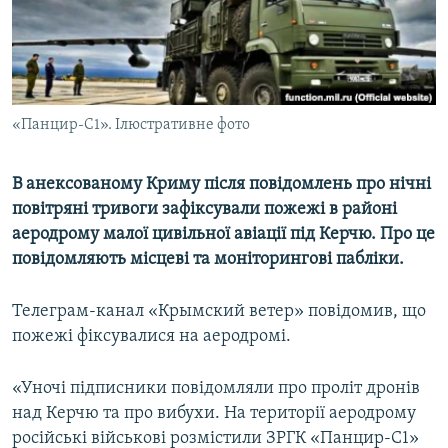
ВІДЕОУРОКИ «ELIFBE»
Русский
СВІДЧЕННЯ ОКУПАЦІЇ
Qırımtatar
УКРАЇНСЬКА ПРОБЛЕМА КРИМУ
ДОЛУЧАЙСЯ!
«Панцир-С1». Ілюстративне фото
ІНФОГРАФІКА
В анексованому Криму після повідомлень про нічні
повітряні тривоги зафіксували пожежі в районі
Усі сайти RFE/RL
аеродрому малої цивільної авіації під Керчю. Про це
повідомляють місцеві та моніторингові пабліки.
Телеграм-канал «Крымский ветер» повідомив, що
пожежі фіксувалися на аеродромі.
«Уночі підписники повідомляли про проліт дронів
над Керчю та про вибухи. На території аеродрому
російські військові розмістили ЗРГК «Панцир-С1»