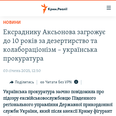
Доступність
посилання
Перейти
НОВИНИ
до
НОВИНИ
Ексраднику Аксьонова загрожує
основного
ВОДА.КРИМ
матеріалу
до 10 років за дезертирство та
ВІДЕО ТА ФОТО
Перейти
колабораціонізм – українська
до
ПОЛІТИКА
прокуратура
основної
БЛОГИ
навігації
03 січень 2025, 12:50
Перейти
ПОГЛЯД
до
Поділитись
Читати без VPN
ІНТЕРВ'Ю
пошуку
Українська прокуратура заочно повідомила про
ВСЕ ЗА ДЕНЬ
підозру ексвійськовослужбовцю Південного
СПЕЦПРОЕКТИ
регіонального управління Державної прикордонної
служби України, який після анексії Криму фігурант
ЯК ОБІЙТИ БЛОКУВАННЯ
ДЕПОРТАЦІЯ