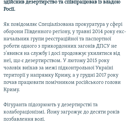
здійснив дезертирство та співпрацював із владою
ВІДЕОУРОКИ «ELIFBE»
Росії.
Русский
СВІДЧЕННЯ ОКУПАЦІЇ
Qırımtatar
Як повідомляє Спеціалізована прокуратура у сфері
УКРАЇНСЬКА ПРОБЛЕМА КРИМУ
оборони Південного регіону, у травні 2014 року екс-
ДОЛУЧАЙСЯ!
ІНФОГРАФІКА
начальник групи реєстраційної та паспортної
роботи одного з прикордонних загонів ДПСУ не
з'явився на службу і досі продовжує ухилятися від
неї, що є дезертирством. У лютому 2015 року
Усі сайти RFE/RL
чоловік виїхав за межі підконтрольної Україні
території у напрямку Криму, а у грудні 2017 року
почав працювати помічником російського голови
Криму.
Фігуранта підозрюють у дезертирстві та
колабораціонізмі. Йому загрожує до десяти років
позбавлення волі.