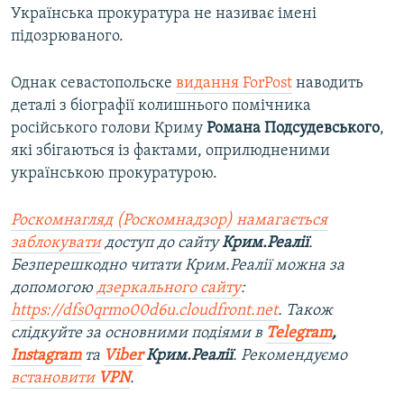
Українська прокуратура не називає імені
підозрюваного.
Однак севастопольске
видання ForPost
наводить
деталі з біографії колишнього помічника
російського голови Криму
Романа Подсудевського
,
які збігаються із фактами, оприлюдненими
українською прокуратурою.
Роскомнагляд (Роскомнадзор) намагається
заблокувати
доступ до сайту
Крим.Реалії
.
Безперешкодно читати Крим.Реалії можна за
допомогою
дзеркального сайту
:
https://dfs0qrmo00d6u.cloudfront.net
. Також
слідкуйте за основними подіями в
Telegram
,
Instagram
та
Viber
Крим.Реалії
. Рекомендуємо
встановити
VPN
.