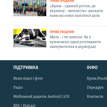
ПРАВА ЛЮДИНИ
«Крим – єдиний регіон, де
українці – меншість»: дискусія
навколо нової пам'ятної дати
ПРАВА ЛЮДИНИ
Мить – і ти шпигун. Як у
кримських судах розглядають
звинувачення в держзраді
Русский
ПІДТРИМКА
ІНФО
Qırımtatar
Ваше відео і фото
Крим.Реалії
ДОЛУЧАЙСЯ!
Радіо
Передрук
Мобільний додаток Android | iOS
Контакти
RSS / Podcast