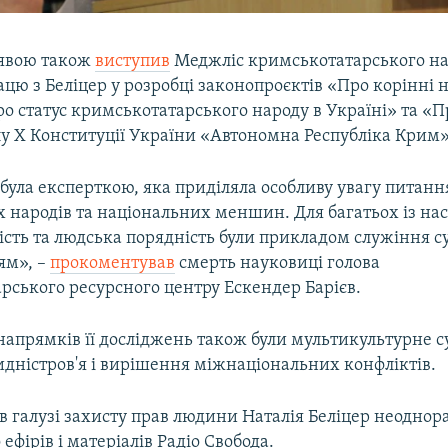
аявою також
виступив
Меджліс кримськотатарського на
ацю з Беліцер у розробці законопроєктів «Про корінні 
о статус кримськотатарського народу в Україні» та «
лу Х Конституції України «Автономна Республіка Крим»
була експерткою, яка приділяла особливу увагу питанн
 народів та національних меншин. Для багатьох із нас
ість та людська порядність були прикладом служіння су
ям», –
прокоментував
смерть науковиці голова
рського ресурсного центру Ескендер Барієв.
апрямків її досліджень також були мультикультурне су
дністров'я і вирішення міжнаціональних конфліктів.
в галузі захисту прав людини Наталія Беліцер неоднор
ефірів і матеріалів Радіо Свобода.