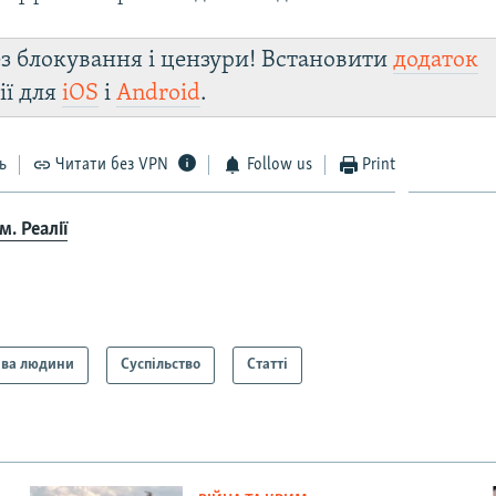
з блокування і цензури! Встановити
додаток
ії для
iOS
і
Android
.
ь
Читати без VPN
Follow us
Print
. Реалії
ва людини
Суспільство
Статті