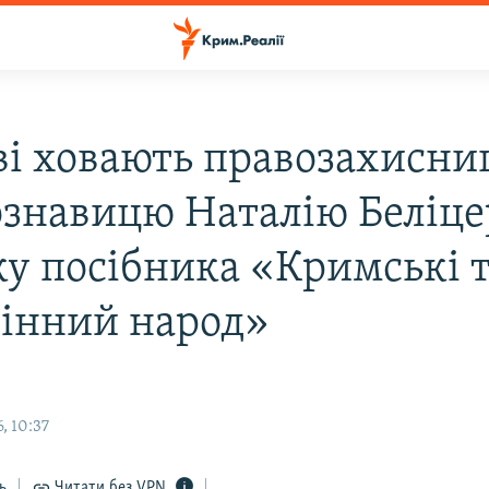
ві ховають правозахисни
знавицю Наталію Беліце
ку посібника «Кримські 
рінний народ»
, 10:37
ь
Читати без VPN