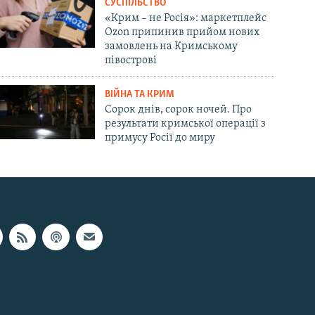
СУСПІЛЬСТВО
«Крим – не Росія»: маркетплейс
Ozon припинив прийом нових
замовлень на Кримському
півострові
ВІЙНА ТА КРИМ
Сорок днів, сорок ночей. Про
результати кримської операції з
примусу Росії до миру