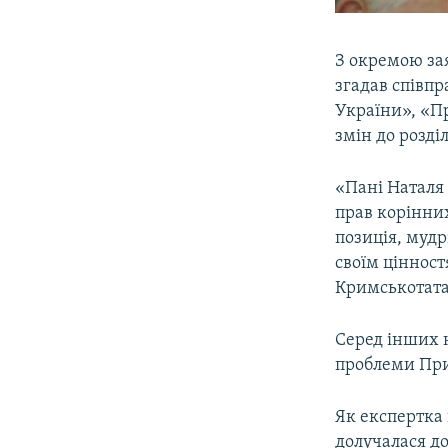
З окремою з
згадав співпр
України», «Пр
змін до розді
«Пані Наталя 
прав корінних
позиція, мудр
своїм цінност
Кримськотата
Серед інших н
проблеми При
Як експертка 
долучалася до 