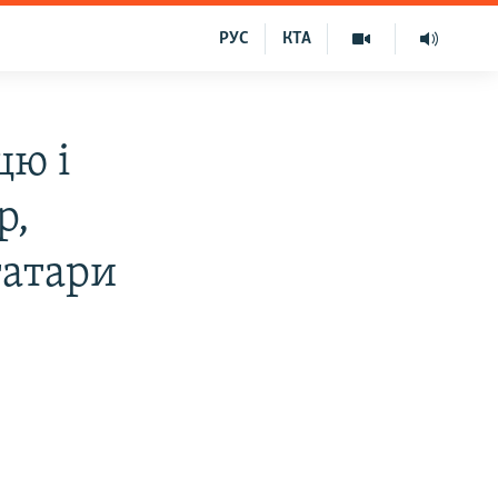
РУС
КТА
цю і
р,
татари