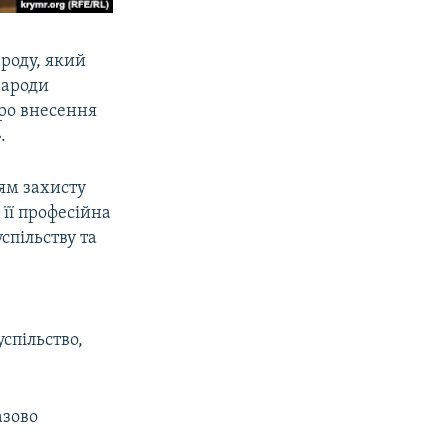
роду, який
народи
Про внесення
.
ям захисту
 її професійна
спільству та
спільство,
азово