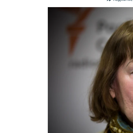
ВІДЕОУРОКИ «ELIFBE»
СВІДЧЕННЯ ОКУПАЦІЇ
УКРАЇНСЬКА ПРОБЛЕМА КРИМУ
ІНФОГРАФІКА