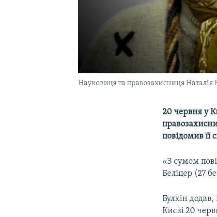
Науковиця та правозахисниця Наталія 
20 червня у К
правозахисниц
повідомив її 
«З сумом пові
Беліцер (27 б
Булкін додав
Києві 20 черв