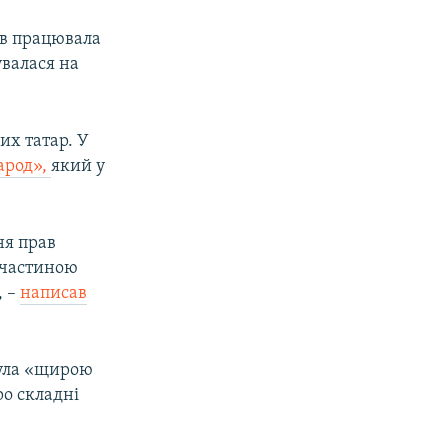
ків працювала
увалася на
их татар. У
арод»,
який у
ня прав
й частиною
, –
написав
була «щирою
о складні