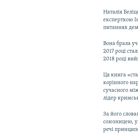
Наталія Беліц
експерткою Ін
питаннях дем
Вона брала уч
2017 році ста
2018 році ви
Ця книга «ст
корінного нар
сучасного між
лідер кримсь
За його слов
союзницею, у
речі принципо