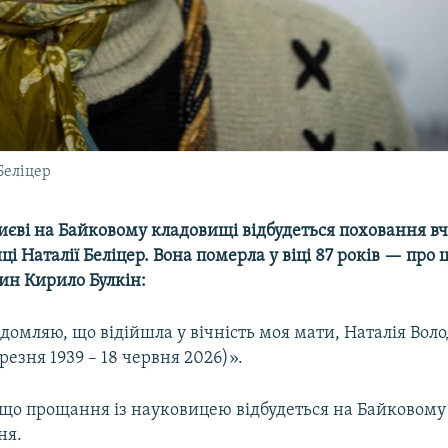
Беліцер
иєві на Байковому кладовищі відбудеться поховання вч
і Наталії Беліцер. Вона померла у віці 87 років — про 
син Кирило Булкін:
домляю, що відійшла у вічність моя мати, Наталія Во
ерезня 1939 – 18 червня 2026)».
, що прощання із науковицею відбудеться на Байковому
ня.