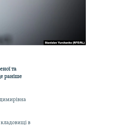
еної та
це раніше
лодимирівна
 кладовищі в