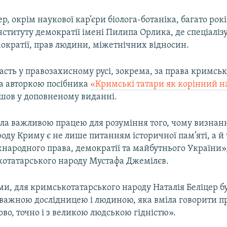
ер, окрім наукової кар’єри біолога-ботаніка, багато ро
ституту демократії імені Пилипа Орлика, де спеціаліз
ократії, прав людини, міжетнічних відносин.
асть у правозахисному русі, зокрема, за права кримськ
ла авторкою посібника
«Кримські татари як корінний н
йшов у доповненому виданні.
ала важливою працею для розуміння того, чому визнан
оду Криму є не лише питанням історичної пам’яті, а 
народного права, демократії та майбутнього України»
котатарського народу Мустафа Джемілєв.
ами, для кримськотатарського народу Наталія Беліцер 
важною дослідницею і людиною, яка вміла говорити пр
во, точно і з великою людською гідністю».