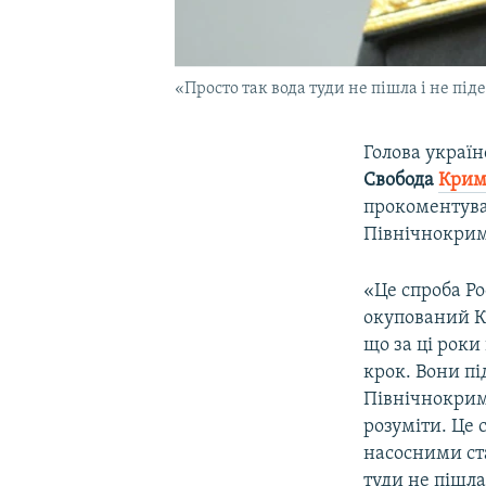
«Просто так вода туди не пішла і не піде
Голова україн
Свобода
Крим.
прокоментува
Північнокри
«Це спроба Ро
окупований Кр
що за ці рок
крок. Вони пі
Північнокрим
розуміти. Це 
насосними ста
туди не пішла 