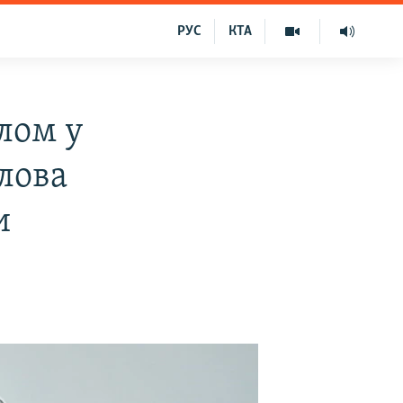
РУС
КТА
лом у
олова
и