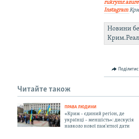
rukrymr.azure
Instagram
Кри
Новини бе
Крим.Реал
Поділитис
Читайте також
ПРАВА ЛЮДИНИ
«Крим – єдиний регіон, де
українці – меншість»: дискусія
навколо нової пам'ятної дати