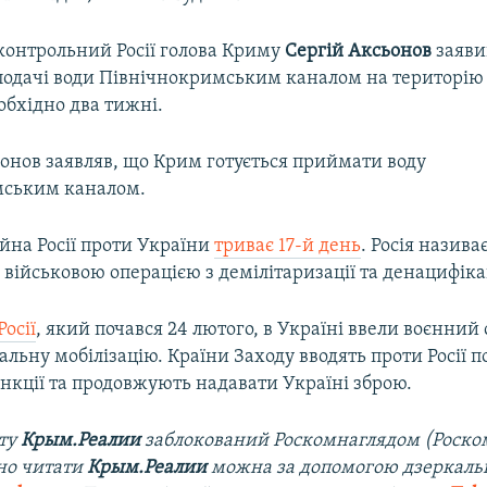
дконтрольний Росії голова Криму
Сергій Аксьонов
заяви
подачі води Північнокримським каналом на територію
обхідно два тижні.
ьонов заявляв, що Крим готується приймати воду
мським каналом.
йна Росії проти України
триває 17-й день
. Росія назива
військовою операцією з демілітаризації та денацифіка
Росії
, який почався 24 лютого, в Україні ввели воєнний 
альну мобілізацію. Країни Заходу вводять проти Росії 
нкції та продовжують надавати Україні зброю.
йту
Крым.Реалии
заблокований Роскомнаглядом (Роско
но читати
Крым.Реалии
можна за допомогою дзеркально