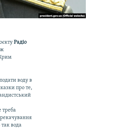
роєкту
Радіо
ож
 Крим
подати воду в
казки про те,
гандистський
е треба
перекачування
 так вода