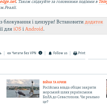
edge.net
.
Також слідкуйте за головними подіями в
Tel
м.Реалії.
з блокування і цензури! Встановити
додаток
ії для
iOS
і
Android
.
ь
Читати без VPN
Follow us
Print
ВІЙНА ТА КРИМ
Російська влада обіцяє закрити
морський шлях українським
БпЛА до Севастополя. Чи реально
це?