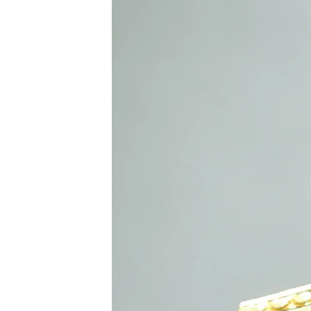
ВІДЕОУРОКИ «ELIFBE»
СВІДЧЕННЯ ОКУПАЦІЇ
УКРАЇНСЬКА ПРОБЛЕМА КРИМУ
ІНФОГРАФІКА