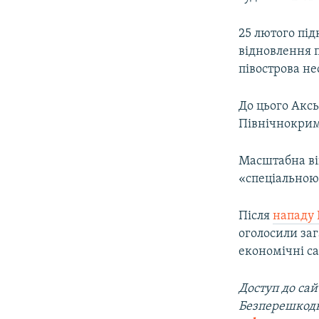
25 лютого пі
відновлення 
півострова не
До цього Акс
Північнокри
Масштабна ві
«спеціальною 
Після
нападу 
оголосили заг
економічні са
Доступ до са
Безперешкод