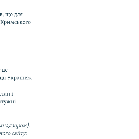
в, що для
 Кримського
є це
ції України».
стан і
потужні
мнадзором).
го сайту​: