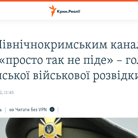
Північнокримським кана
просто так не піде» – г
ської військової розвідк
, 11:45
ь
Читати без VPN