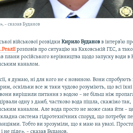
», – сказав Буданов
ської військової розвідки
Кирило Буданов
в інтерв’ю п
Реалії
розповів про ситуацію на Каховській ГЕС, а так
в плани російського керівництва щодо запуску води в
мським каналом.
сії, я думаю, ні для кого не є новиною. Вони спробують 
им, оскільки все ж таки чудово розуміють, що всі їхні 
и вони вирішили питання з водою – не більш ніж пропа
дірвали одну з дамб, частково вода пішла, скажімо так,
ським каналом. Але вода просто не може сама йти – ц
складна система гідротехнічних споруд, що потребує 
нціями. Тобто ви зрозуміли, що я маю на увазі. Просто
і не піде», – сказав Буданов.