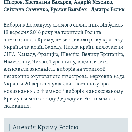
Шперов, Костянтин Бахарев, Андрій Козенко,
Світлана Савченко, Руслан Бальбек
і
Дмитро Бєлик
.
Вибори в Держдуму сьомого скликання відбулись
18 вересня 2016 року на території Росії та
анексованого Криму, це викликало різку критику
України та країн Заходу. Низка країн, включаючи
США, Канаду, Францію, Швецію, Велику Британію,
Німеччину, Чехію, Туреччину, відмовилися
визнавати законність виборів на території
незаконно окупованого півострова. Верховна Рада
України 20 вересня ухвалила постанову про
невизнання легітимності виборів в анексованому
Криму і всього складу Держдуми Росії сьомого
скликання.
Анексія Криму Росією