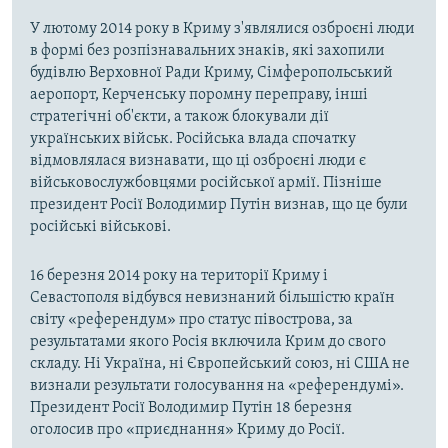
У лютому 2014 року в Криму з'являлися озброєні люди
в формі без розпізнавальних знаків, які захопили
будівлю Верховної Ради Криму, Сімферопольський
аеропорт, Керченську поромну переправу, інші
стратегічні об'єкти, а також блокували дії
українських військ. Російська влада спочатку
відмовлялася визнавати, що ці озброєні люди є
військовослужбовцями російської армії. Пізніше
президент Росії Володимир Путін визнав, що це були
російські військові.
16 березня 2014 року на території Криму і
Севастополя відбувся невизнаний більшістю країн
світу «референдум» про статус півострова, за
результатами якого Росія включила Крим до свого
складу. Ні Україна, ні Європейський союз, ні США не
визнали результати голосування на «референдумі».
Президент Росії Володимир Путін 18 березня
оголосив про «приєднання» Криму до Росії.