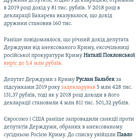
Дружина депутата, згідно з декларацією, отримала
в 2019 році дохід у 81 тис. рублів. У 2018 році в
декларації Бахарева вказувалося, що дохід
дружини становив 160 тис.
Раніше повідомлялося, що річний дохід депутата
Держдуми від анексованого Криму, ексочільниці
російської прокуратури Криму
Наталії Поклонської
виріс до 5,4 млн рублів
.
Депутат Держдуми з Криму
Руслан Бальбек
за
підсумками 2019 року
задекларував
5 млн 428 тис.
131,37 рублів, тоді як у 2018 році доходи в його
декларації становили 4 млн 811 тис. 501,32 рублів.
Євросоюз і США раніше запровадили санкції проти
депутатів Держдуми, обраних в анексованому
сусідньою Росією Криму. До списку увійшли
Павло