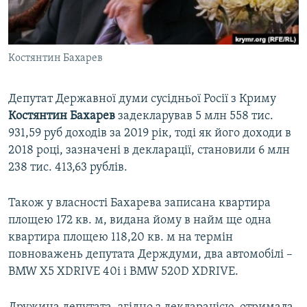
ВІДЕОУРОКИ «ELIFBE»
Русский
СВІДЧЕННЯ ОКУПАЦІЇ
Qırımtatar
Костянтин Бахарев
УКРАЇНСЬКА ПРОБЛЕМА КРИМУ
ДОЛУЧАЙСЯ!
ІНФОГРАФІКА
Депутат Державної думи сусідньої Росії з Криму
Костянтин Бахарев
задекларував 5 млн 558 тис.
931,59 руб доходів за 2019 рік, тоді як його доходи в
Усі сайти RFE/RL
2018 році, зазначені в декларації, становили 6 млн
238 тис. 413,63 рублів.
Також у власності Бахарева записана квартира
площею 172 кв. м, видана йому в найм ще одна
квартира площею 118,20 кв. м на термін
повноважень депутата Держдуми, два автомобілі –
BMW X5 XDRIVE 40i і BMW 520D XDRIVE.