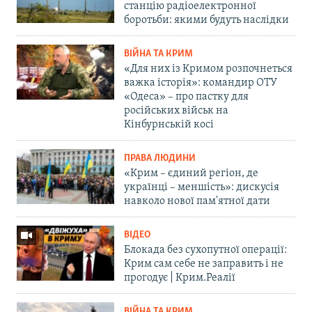
станцію радіоелектронної
боротьби: якими будуть наслідки
ВІЙНА ТА КРИМ
«Для них із Кримом розпочнеться
важка історія»: командир ОТУ
«Одеса» – про пастку для
російських військ на
Кінбурнській косі
ПРАВА ЛЮДИНИ
«Крим – єдиний регіон, де
українці – меншість»: дискусія
навколо нової пам'ятної дати
ВІДЕО
Блокада без сухопутної операції:
Крим сам себе не заправить і не
прогодує | Крим.Реалії
ВІЙНА ТА КРИМ