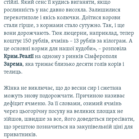
стійлі. Який сенс її кудись виганяти, якщо
рослинність у нас давно висохла. Залишилися
перекотиполе і якісь колючки. Доїтися корови
стали гірше, з кормами стало сутужно. Так, і ще
вони дорожчають. Тюк люцерни, наприклад, тепер
коштує 150 рублів, ячмінь – 13 рублів за кілограм. А
це основні корми для нашої худоби», – розповіла
Крим.Реалії
на одному з ринків Сімферополя
Зарема
, яка тримає близько десяти голів корів і
телиць.
Жінка не виключає, що до весни сир і сметана
можуть знову подорожчати. Причиною називає
дефіцит ячменю. За її словами, озимий ячмінь
через цьогорічну посуху на великих площах не
зійшов, швидше за все, його доведеться пересівати,
що зрештою позначиться на закупівельній ціні для
приватників.