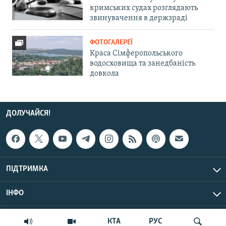
кримських судах розглядають
звинувачення в держзраді
ФОТОГАЛЕРЕЇ
Краса Сімферопольського
водосховища та занедбаність
довкола
ДОЛУЧАЙСЯ!
ПІДТРИМКА
ІНФО
© Крим.Реалії, 2026 | Усі права застережено.
КТА
РУС