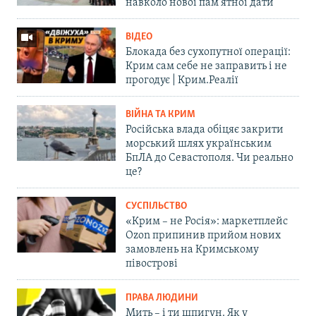
навколо нової пам'ятної дати
ВІДЕО
Блокада без сухопутної операції:
Крим сам себе не заправить і не
прогодує | Крим.Реалії
ВІЙНА ТА КРИМ
Російська влада обіцяє закрити
морський шлях українським
БпЛА до Севастополя. Чи реально
це?
СУСПІЛЬСТВО
«Крим – не Росія»: маркетплейс
Ozon припинив прийом нових
замовлень на Кримському
півострові
ПРАВА ЛЮДИНИ
Мить – і ти шпигун. Як у