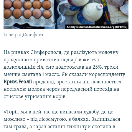
ВІДЕОУРОКИ «ELIFBE»
Русский
СВІДЧЕННЯ ОКУПАЦІЇ
Qırımtatar
УКРАЇНСЬКА ПРОБЛЕМА КРИМУ
Ілюстраційне фото
ДОЛУЧАЙСЯ!
ІНФОГРАФІКА
На ринках Сімферополя, де реалізують молочну
продукцію з приватних подвір'їв жителі
Усі сайти RFE/RL
довколишніх сіл, сир подорожчав на 25%, трохи
менше сметана і масло. Як сказали кореспонденту
Крим.Реалії
продавці, зростання цін пояснюється
нестачею молока через передчасний перехід на
стійлове утримання корів.
«Торік ми в цей час ще випасали худобу, де це
можливо – під лісосмугою, в балках. Залишалася
там трава, а зараз останні тижні три скотина в