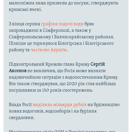
малосніжна зима призвели до посухи, стверджують
кримські вчені.
З кінця серпня
графіки подачі води
були
запроваджені в Сімферополі, а також у
Сімферопольському і Бахчисарайському районах.
Пізніше це торкнулося Білогірська і Білогірського
району та
частково Алушти
.
Підконтрольний Кремлю глава Криму
Сергій
Аксенов
не виключив, що Росія може визнати
надзвичайною ситуацію з водопостачанням Криму.
Він також стверджував, що 2020 рік став найбільш
посушливим за 150 років спостережень.
Влада Росії
виділила мільярди рублів
на будівництво
нових водогонів, водозаборів і на буріння
свердловин.