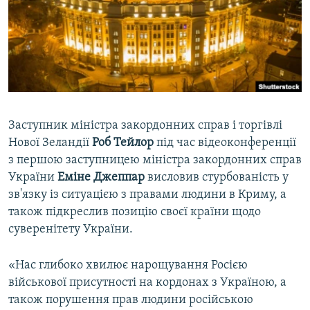
ВІДЕОУРОКИ «ELIFBE»
Русский
СВІДЧЕННЯ ОКУПАЦІЇ
Qırımtatar
УКРАЇНСЬКА ПРОБЛЕМА КРИМУ
ДОЛУЧАЙСЯ!
ІНФОГРАФІКА
Заступник міністра закордонних справ і торгівлі
Нової Зеландії
Роб Тейлор
під час відеоконференції
Усі сайти RFE/RL
з першою заступницею міністра закордонних справ
України
Еміне Джеппар
висловив стурбованість у
зв'язку із ситуацією з правами людини в Криму, а
також підкреслив позицію своєї країни щодо
суверенітету України.
«Нас глибоко хвилює нарощування Росією
військової присутності на кордонах з Україною, а
також порушення прав людини російською