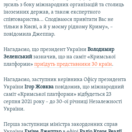
зусиль з боку міжнародних організацій та столиць
іноземних держав, а також експертного
співтовариства... Сподіваюся привітати Вас не
тільки в Києві, а й у моєму рідному Криму», –
повідомила Джеппар.
Нагадаємо, що президент України
Володимир
Зеленський
зазначив, що на саміт «Кримської
платформи»
приїдуть представники 30 країн
.
Нагадаємо, заступник керівника Офісу президента
України
Ігор Жовква
повідомив, що міжнародний
саміт «Кримської платформи» відбудеться 23
серпня 2021 року – до 30-ої річниці Незалежності
України.
Перша заступниця міністра закордонних справ
України
Еміне Джеппар
в ефірі
Радіо Крим.Реалії