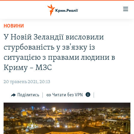
Доступність
посилання
Перейти
НОВИНИ
до
НОВИНИ
У Новій Зеландії висловили
основного
ВОДА.КРИМ
матеріалу
стурбованість у зв'язку із
ВІДЕО ТА ФОТО
Перейти
ситуацією з правами людини в
до
ПОЛІТИКА
Криму – МЗС
основної
БЛОГИ
навігації
20 травень 2021, 20:13
Перейти
ПОГЛЯД
до
Поділитись
Читати без VPN
ІНТЕРВ'Ю
пошуку
ВСЕ ЗА ДЕНЬ
СПЕЦПРОЕКТИ
ЯК ОБІЙТИ БЛОКУВАННЯ
ДЕПОРТАЦІЯ