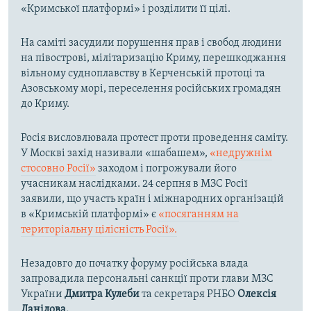
«Кримської платформі» і розділити її цілі.
На саміті засудили порушення прав і свобод людини
на півострові, мілітаризацію Криму, перешкоджання
вільному судноплавству в Керченській протоці та
Азовському морі, переселення російських громадян
до Криму.
Росія висловлювала протест проти проведення саміту.
У Москві захід називали «шабашем»,
«недружнім
стосовно Росії»
заходом і погрожували його
учасникам наслідками. 24 серпня в МЗС Росії
заявили, що участь країн і міжнародних організацій
в «Кримській платформі» є
«посяганням на
територіальну цілісність Росії».
Незадовго до початку форуму російська влада
запровадила персональні санкції проти глави МЗС
України
Дмитра Кулеби
та секретаря РНБО
Олексія
Данілова.