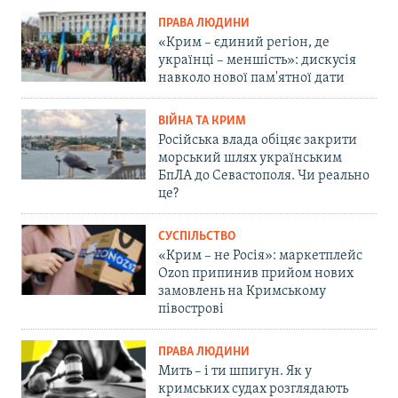
ПРАВА ЛЮДИНИ
«Крим – єдиний регіон, де
українці – меншість»: дискусія
навколо нової пам'ятної дати
ВІЙНА ТА КРИМ
Російська влада обіцяє закрити
морський шлях українським
БпЛА до Севастополя. Чи реально
це?
СУСПІЛЬСТВО
«Крим – не Росія»: маркетплейс
Ozon припинив прийом нових
замовлень на Кримському
півострові
ПРАВА ЛЮДИНИ
Мить – і ти шпигун. Як у
кримських судах розглядають