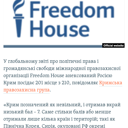
ВІДЕОУРОКИ «ELIFBE»
Русский
СВІДЧЕННЯ ОКУПАЦІЇ
Qırımtatar
УКРАЇНСЬКА ПРОБЛЕМА КРИМУ
ДОЛУЧАЙСЯ!
ІНФОГРАФІКА
У глобальному звіті про політичні права і
Усі сайти RFE/RL
громадянські свободи міжнародної правозахисної
організації Freedom House анексований Росією
Крим посідає 201 місце з 210, повідомляє
Кримська
правозахисна група
.
«Крим позначений як невільний, і отримав вкрай
низький бал – 7. Саме стільки балів або менше
отримали лише кілька країн і територій; такі як
Північна Корея, Сирія, окуповані РФ окремі