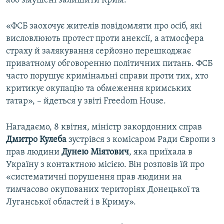
або змушені залишити Крим.
«ФСБ заохочує жителів повідомляти про осіб, які
висловлюють протест проти анексії, а атмосфера
страху й залякування серйозно перешкоджає
приватному обговоренню політичних питань. ФСБ
часто порушує кримінальні справи проти тих, хто
критикує окупацію та обмеження кримських
татар», – йдеться у звіті Freedom House.
Нагадаємо, 8 квітня, міністр закордонних справ
Дмитро Кулеба
зустрівся з комісаром Ради Європи з
прав людини
Дунею Міятович
, яка приїхала в
Україну з контактною місією. Він розповів їй про
«систематичні порушення прав людини на
тимчасово окупованих територіях Донецької та
Луганської областей і в Криму».