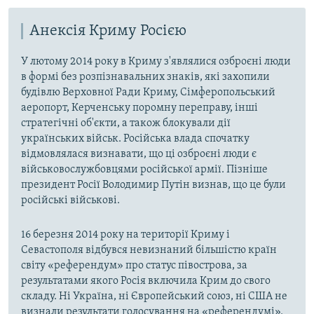
Анексія Криму Росією
У лютому 2014 року в Криму з'являлися озброєні люди
в формі без розпізнавальних знаків, які захопили
будівлю Верховної Ради Криму, Сімферопольський
аеропорт, Керченську поромну переправу, інші
стратегічні об'єкти, а також блокували дії
українських військ. Російська влада спочатку
відмовлялася визнавати, що ці озброєні люди є
військовослужбовцями російської армії. Пізніше
президент Росії Володимир Путін визнав, що це були
російські військові.
16 березня 2014 року на території Криму і
Севастополя відбувся невизнаний більшістю країн
світу «референдум» про статус півострова, за
результатами якого Росія включила Крим до свого
складу. Ні Україна, ні Європейський союз, ні США не
визнали результати голосування на «референдумі».