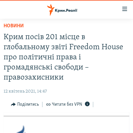
Доступність
посилання
Перейти
НОВИНИ
до
НОВИНИ
Крим посів 201 місце в
основного
ВОДА.КРИМ
матеріалу
глобальному звіті Freedom House
ВІДЕО ТА ФОТО
Перейти
про політичні права і
до
ПОЛІТИКА
громадянські свободи –
основної
БЛОГИ
навігації
правозахисники
Перейти
ПОГЛЯД
до
12 квітень 2021, 14:47
ІНТЕРВ'Ю
пошуку
Поділитись
Читати без VPN
ВСЕ ЗА ДЕНЬ
СПЕЦПРОЕКТИ
ЯК ОБІЙТИ БЛОКУВАННЯ
ДЕПОРТАЦІЯ