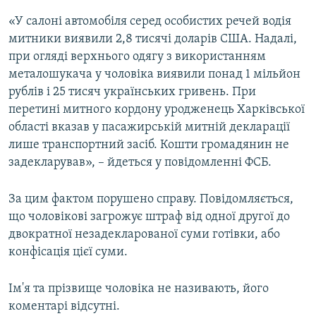
«У салоні автомобіля серед особистих речей водія
митники виявили 2,8 тисячі доларів США. Надалі,
при огляді верхнього одягу з використанням
металошукача у чоловіка виявили понад 1 мільйон
рублів і 25 тисяч українських гривень. При
перетині митного кордону уродженець Харківської
області вказав у пасажирській митній декларації
лише транспортний засіб. Кошти громадянин не
задекларував», – йдеться у повідомленні ФСБ.
За цим фактом порушено справу. Повідомляється,
що чоловікові загрожує штраф від одної другої до
двократної незадекларованої суми готівки, або
конфісація цієї суми.
Ім'я та прізвище чоловіка не називають, його
коментарі відсутні.