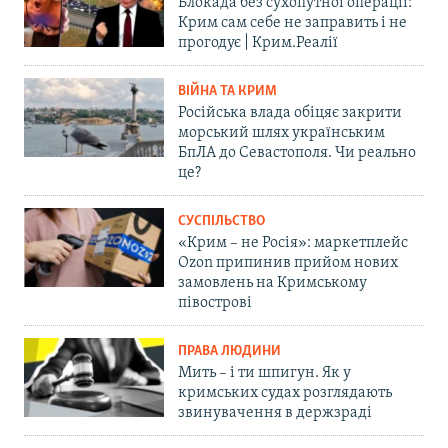
Блокада без сухопутної операції:
Крим сам себе не заправить і не
прогодує | Крим.Реалії
ВІЙНА ТА КРИМ
Російська влада обіцяє закрити
морський шлях українським
БпЛА до Севастополя. Чи реально
це?
СУСПІЛЬСТВО
«Крим – не Росія»: маркетплейс
Ozon припинив прийом нових
замовлень на Кримському
півострові
ПРАВА ЛЮДИНИ
Мить – і ти шпигун. Як у
кримських судах розглядають
звинувачення в держзраді