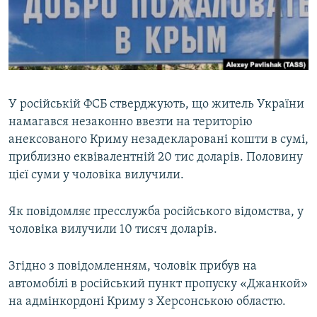
ВІДЕОУРОКИ «ELIFBE»
Русский
СВІДЧЕННЯ ОКУПАЦІЇ
Qırımtatar
УКРАЇНСЬКА ПРОБЛЕМА КРИМУ
ДОЛУЧАЙСЯ!
ІНФОГРАФІКА
У російській ФСБ стверджують, що житель України
намагався незаконно ввезти на територію
анексованого Криму незадекларовані кошти в сумі,
Усі сайти RFE/RL
приблизно еквівалентній 20 тис доларів. Половину
цієї суми у чоловіка вилучили.
Як повідомляє пресслужба російського відомства, у
чоловіка вилучили 10 тисяч доларів.
Згідно з повідомленням, чоловік прибув на
автомобілі в російський пункт пропуску «Джанкой»
на адмінкордоні Криму з Херсонською областю.