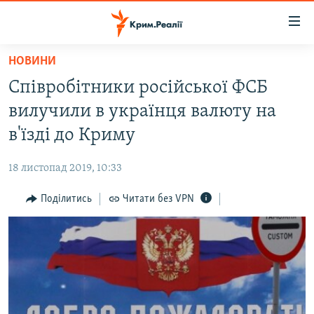
Доступність
посилання
Перейти
НОВИНИ
до
НОВИНИ
Співробітники російської ФСБ
основного
ВОДА.КРИМ
матеріалу
вилучили в українця валюту на
ВІДЕО ТА ФОТО
Перейти
в'їзді до Криму
до
ПОЛІТИКА
основної
18 листопад 2019, 10:33
БЛОГИ
навігації
Перейти
Поділитись
Читати без VPN
ПОГЛЯД
до
ІНТЕРВ'Ю
пошуку
ВСЕ ЗА ДЕНЬ
СПЕЦПРОЕКТИ
ЯК ОБІЙТИ БЛОКУВАННЯ
ДЕПОРТАЦІЯ