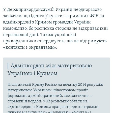
У Держприкордонслужбі України неодноразово
заявляли, що ідентифікувати затриманих ФСБ на
адмінкордоні з Кримом громадян України
неможливо, бо російська сторона не відкриває їхні
персональні дані. Також українські
прикордонники стверджують, що не підтримують
«контакти з окупантами».
Адмінкордон між материковою
Україною і Кримом
Після анексії Криму Росією на початку 2014 року між
материковою Україною і півостровом проліг
формально адміністративний, але фактично –
справжній кордон. У Херсонській області на
адмінкордоні з Кримом працюють три контрольні
пункти в'їзду/виїзду – «Каланчак», «Чонгар» і