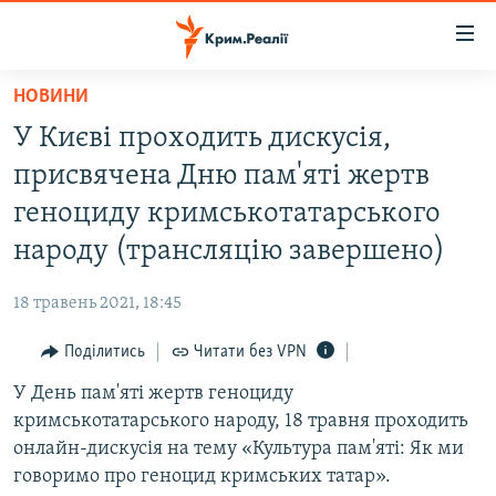
Доступність
посилання
Перейти
НОВИНИ
до
НОВИНИ
У Києві проходить дискусія,
основного
ВОДА.КРИМ
матеріалу
присвячена Дню пам'яті жертв
ВІДЕО ТА ФОТО
Перейти
геноциду кримськотатарського
до
ПОЛІТИКА
народу (трансляцію завершено)
основної
БЛОГИ
навігації
18 травень 2021, 18:45
Перейти
ПОГЛЯД
до
Поділитись
Читати без VPN
ІНТЕРВ'Ю
пошуку
У День пам'яті жертв геноциду
ВСЕ ЗА ДЕНЬ
кримськотатарського народу, 18 травня проходить
СПЕЦПРОЕКТИ
онлайн-дискусія на тему «Культура пам'яті: Як ми
говоримо про геноцид кримських татар».
ЯК ОБІЙТИ БЛОКУВАННЯ
ДЕПОРТАЦІЯ