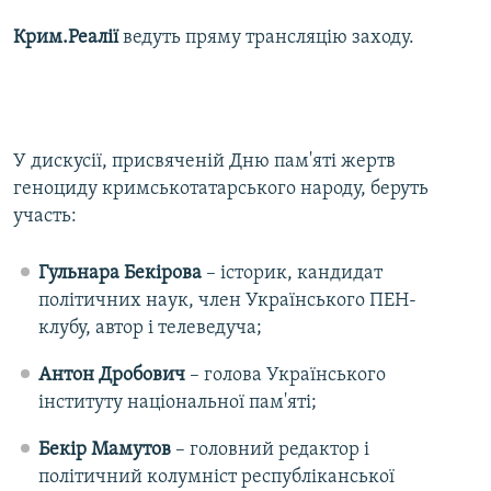
ВІДЕОУРОКИ «ELIFBE»
Крим.Реалії
ведуть пряму трансляцію заходу.
Русский
СВІДЧЕННЯ ОКУПАЦІЇ
Qırımtatar
УКРАЇНСЬКА ПРОБЛЕМА КРИМУ
ДОЛУЧАЙСЯ!
ІНФОГРАФІКА
У дискусії, присвяченій Дню пам'яті жертв
геноциду кримськотатарського народу, беруть
участь:
Усі сайти RFE/RL
Гульнара Бекірова
– історик, кандидат
політичних наук, член Українського ПЕН-
клубу, автор і телеведуча;
Антон Дробович
– голова Українського
інституту національної пам'яті;
Бекір Мамутов
– головний редактор і
політичний колумніст республіканської