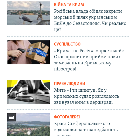
ВІЙНА ТА КРИМ
Російська влада обіцяє закрити
морський шлях українським
БпЛА до Севастополя. Чи реально
це?
СУСПІЛЬСТВО
«Крим – не Росія»: маркетплейс
Ozon припинив прийом нових
замовлень на Кримському
півострові
ПРАВА ЛЮДИНИ
Мить – і ти шпигун. Як у
кримських судах розглядають
звинувачення в держзраді
ФОТОГАЛЕРЕЇ
Краса Сімферопольського
водосховища та занедбаність
довкола