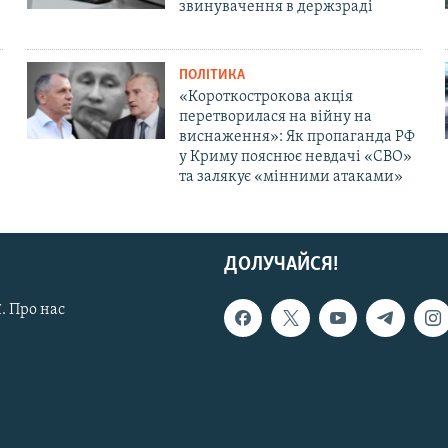
звинувачення в держзраді
ПОЛІТИКА
«Короткострокова акція
перетворилася на війну на
виснаження»: Як пропаганда РФ
у Криму пояснює невдачі «СВО»
та залякує «мінними атаками»
ДОЛУЧАЙСЯ!
. Про нас