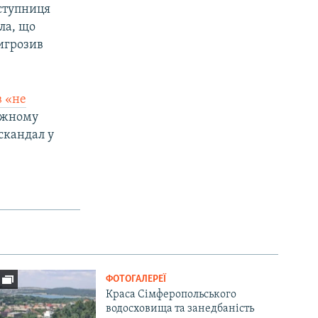
аступниця
ла, що
ригрозив
в «не
кожному
скандал у
ФОТОГАЛЕРЕЇ
Краса Сімферопольського
водосховища та занедбаність