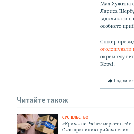
Мая Хужина с
Лариса Щербул
відкликала її
особисто приї
Спікер презид
оголошувати 
окремому вип
Керчі.
Поділитис
Читайте також
СУСПІЛЬСТВО
«Крим – не Росія»: маркетплейс
Ozon припинив прийом нових