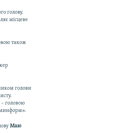
го голову.
мляє місцеве
овою також
ікер
ником голови
исту.
 – головою
ыминформ».
лову
Маю