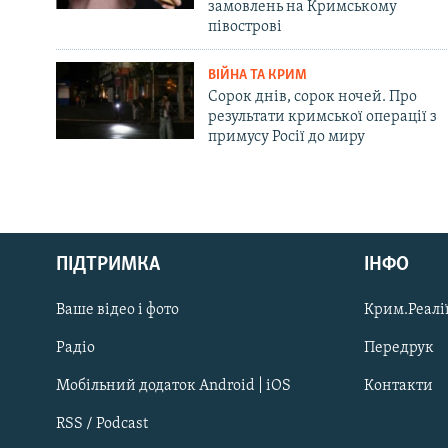
замовлень на Кримському
півострові
ВІЙНА ТА КРИМ
Сорок днів, сорок ночей. Про
результати кримської операції з
примусу Росії до миру
Русский
ПІДТРИМКА
ІНФО
Qırımtatar
Ваше відео і фото
Крим.Реалії
ДОЛУЧАЙСЯ!
Радіо
Передрук
Мобільний додаток Android | iOS
Контакти
RSS / Podcast