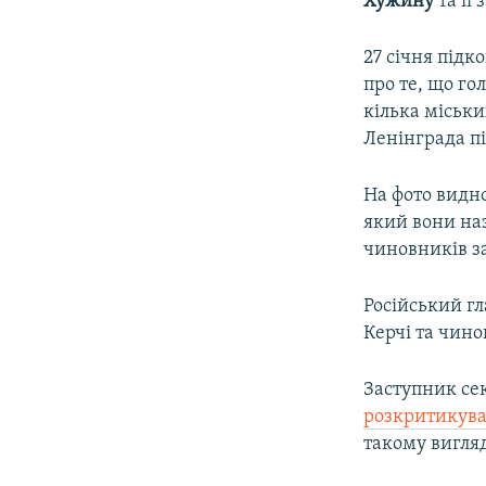
Хужину
та її
27 січня підк
про те, що го
кілька міськи
Ленінграда пі
На фото видно
який вони на
чиновників за
Російський г
Керчі та чино
Заступник се
розкритикува
такому вигляд