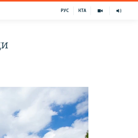
РУС
КТА
ди