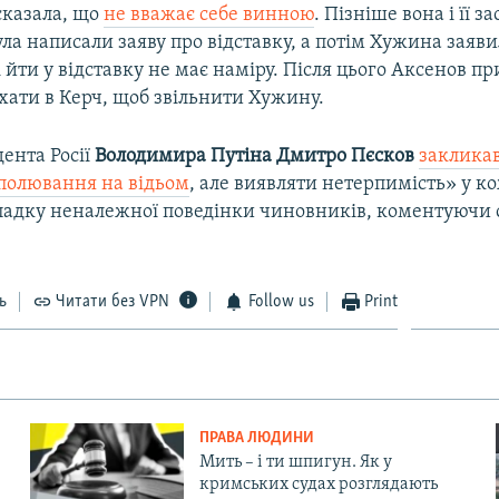
казала, що
не вважає себе винною
. Пізніше вона і її з
а написали заяву про відставку, а потім Хужина заяви
 і йти у відставку не має наміру. Після цього Аксенов п
хати в Керч, щоб звільнити Хужину.
ента Росії
Володимира Путіна Дмитро Пєсков
заклика
полювання на відьом
, але виявляти нетерпимість» у 
адку неналежної поведінки чиновників, коментуючи 
ь
Читати без VPN
Follow us
Print
ПРАВА ЛЮДИНИ
Мить – і ти шпигун. Як у
кримських судах розглядають