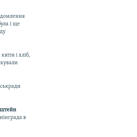
відомлення
ула і ще
аду
віти і хліб,
икували
іськради
нштейн
енінграда в