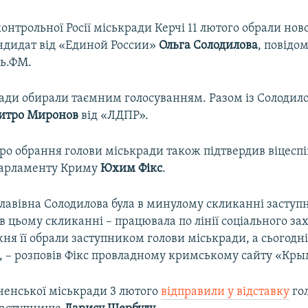
онтрольної Росії міськради Керчі 11 лютого обрали ново
ндидат від «Единой России»
Ольга Солодилова
, повідо
ь.ФМ.
ради обирали таємним голосуванням. Разом із Солодил
итро Миронов
від «ЛДПР».
ро обрання голови міськради також підтвердив віцесп
парламенту Криму
Юхим Фікс
.
славівна Солодилова була в минулому скликанні заступ
 в цьому скликанні – працювала по лінії соціального зах
я її обрали заступником голови міськради, а сьогодні
», – розповів Фікс провладному кримському сайту «Кр
ченської міськради 3 лютого
відправили у відставку
го