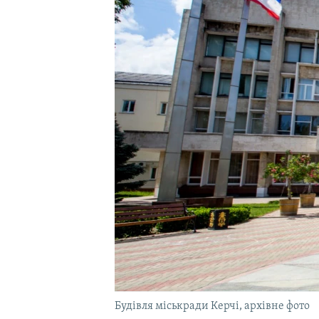
ВІДЕОУРОКИ «ELIFBE»
СВІДЧЕННЯ ОКУПАЦІЇ
УКРАЇНСЬКА ПРОБЛЕМА КРИМУ
ІНФОГРАФІКА
Будівля міськради Керчі, архівне фото