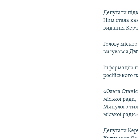
Депутати підк
Ним стала ка
видання Керч
Голову міськ
висувався
Дм
Інформацію п
російського 
«Ольга Стані
міської ради,
Минулого тижн
міської ради
Депутати Кер