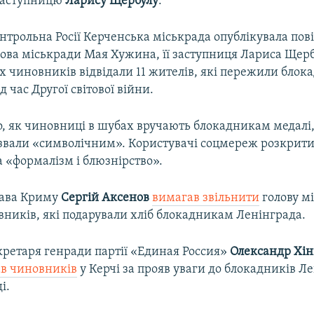
 заступницю
Ларису Щербулу
.
онтрольна Росії Керченська міськрада опублікувала по
лова міськради Мая Хужина, її заступниця Лариса Щерб
х чиновників відвідали 11 жителів, які пережили блок
д час Другої світової війни.
, як чиновниці в шубах вручають блокадникам медалі, к
звали «символічним». Користувачі соцмереж розкрит
 «формалізм і блюзнірство».
лава Криму
Сергій Аксенов
вимагав звільнити
голову м
вників, які подарували хліб блокадникам Ленінграда.
кретаря генради партії «Единая Россия»
Олександр Хі
в чиновників
у Керчі за прояв уваги до блокадників Л
і.