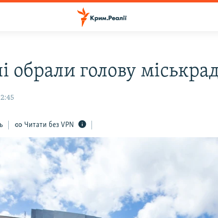
чі обрали голову міськра
12:45
ь
Читати без VPN