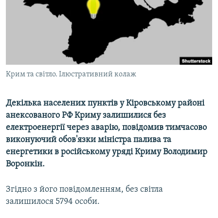
ВІДЕОУРОКИ «ELIFBE»
Русский
СВІДЧЕННЯ ОКУПАЦІЇ
Qırımtatar
УКРАЇНСЬКА ПРОБЛЕМА КРИМУ
ДОЛУЧАЙСЯ!
ІНФОГРАФІКА
Крим та світло. Ілюстративний колаж
Декілька населених пунктів у Кіровському районі
Усі сайти RFE/RL
анексованого РФ Криму залишилися без
електроенергії через аварію, повідомив тимчасово
виконуючий обов'язки міністра палива та
енергетики в російському уряді Криму Володимир
Воронкін.
Згідно з його повідомленням, без світла
залишилося 5794 особи.