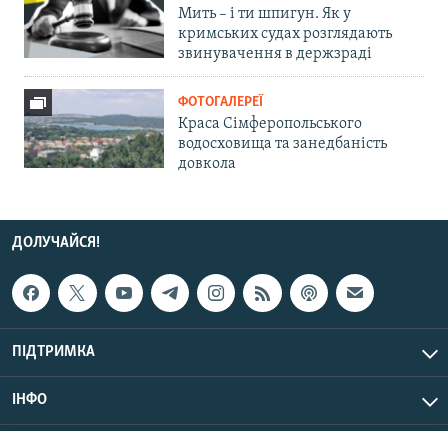
Мить – і ти шпигун. Як у
кримських судах розглядають
звинувачення в держзраді
ФОТОГАЛЕРЕЇ
Краса Сімферопольського
водосховища та занедбаність
довкола
ДОЛУЧАЙСЯ!
ПІДТРИМКА
ІНФО