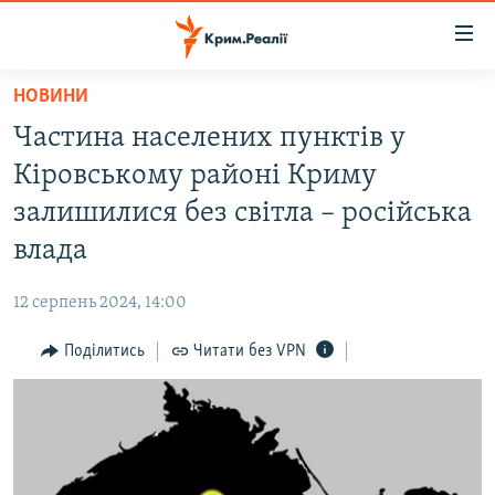
Доступність
посилання
Перейти
НОВИНИ
до
НОВИНИ
Частина населених пунктів у
основного
ВОДА.КРИМ
матеріалу
Кіровському районі Криму
ВІДЕО ТА ФОТО
Перейти
залишилися без світла – російська
до
ПОЛІТИКА
влада
основної
БЛОГИ
навігації
12 серпень 2024, 14:00
Перейти
ПОГЛЯД
до
Поділитись
Читати без VPN
ІНТЕРВ'Ю
пошуку
ВСЕ ЗА ДЕНЬ
СПЕЦПРОЕКТИ
ЯК ОБІЙТИ БЛОКУВАННЯ
ДЕПОРТАЦІЯ