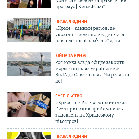
Крим сам себе не заправить і не
прогодує | Крим.Реалії
ПРАВА ЛЮДИНИ
«Крим – єдиний регіон, де
українці – меншість»: дискусія
навколо нової пам'ятної дати
ВІЙНА ТА КРИМ
Російська влада обіцяє закрити
морський шлях українським
БпЛА до Севастополя. Чи реально
це?
СУСПІЛЬСТВО
«Крим – не Росія»: маркетплейс
Ozon припинив прийом нових
замовлень на Кримському
півострові
ПРАВА ЛЮДИНИ