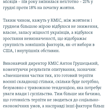
місяців – пів року змінилася неістотно – 21% у
грудні проти 18% на початку жовтня.
Таким чином, кажуть у КМІС, між жовтнем і
груднем більшою мірою відбулося не зниження,
власне, запасу міцності українців, а відбулося
зростання невизначеності, що відображає
сукупність зовнішніх факторів, як-от вибори в
США, і внутрішніх обставин.
Виконавчий директор КМІС Антон Грушецький,
коментуючи результати опитування, зазначив:
«Зменшення частки тих, хто готовий терпіти
воєнні складнощі стільки, скільки буде потрібно,
безумовно є тривожною тенденцією, яка потребує
уваги влади і суспільства. Тим більше ми бачимо,
що готовність терпіти не зводиться до соціально-
економічних умов, а насправді інші фактори більш