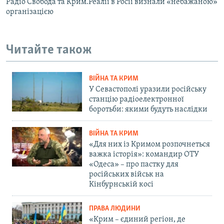
Радіо Свобода та Крим.Реалії в Росії визнали «небажаною»
організацією
Читайте також
ВІЙНА ТА КРИМ
У Севастополі уразили російську
станцію радіоелектронної
боротьби: якими будуть наслідки
ВІЙНА ТА КРИМ
«Для них із Кримом розпочнеться
важка історія»: командир ОТУ
«Одеса» – про пастку для
російських військ на
Кінбурнській косі
ПРАВА ЛЮДИНИ
«Крим – єдиний регіон, де