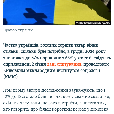
ВІДЕОУРОКИ «ELIFBE»
Русский
СВІДЧЕННЯ ОКУПАЦІЇ
Qırımtatar
УКРАЇНСЬКА ПРОБЛЕМА КРИМУ
Прапор України
ДОЛУЧАЙСЯ!
ІНФОГРАФІКА
Частка українців, готових терпіти тягар війни
стільки, скільки буде потрібно, в грудні 2024 року
Усі сайти RFE/RL
знизилася до 57% порівняно з 63% у жовтні, свідчать
оприлюднені 2 січня
дані опитування
, проведеного
Київським міжнародним інститутом соціології
(КМІС).
При цьому автори дослідження зауважують, що з
12% до 18% стало більше тих, кому «важко сказати»,
скільки часу вони ще готові терпіти, а частка тих,
хто говорить про більш короткий період у декілька