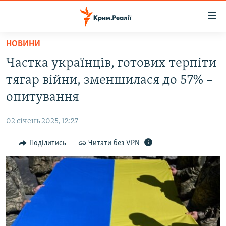
Доступність
посилання
Перейти
НОВИНИ
до
НОВИНИ
Частка українців, готових терпіти
основного
ВОДА.КРИМ
матеріалу
тягар війни, зменшилася до 57% –
ВІДЕО ТА ФОТО
Перейти
опитування
до
ПОЛІТИКА
основної
02 січень 2025, 12:27
БЛОГИ
навігації
Перейти
Поділитись
Читати без VPN
ПОГЛЯД
до
ІНТЕРВ'Ю
пошуку
ВСЕ ЗА ДЕНЬ
СПЕЦПРОЕКТИ
ЯК ОБІЙТИ БЛОКУВАННЯ
ДЕПОРТАЦІЯ