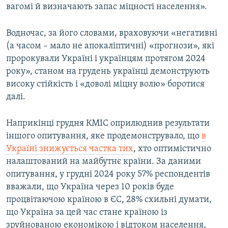
вагомі й визначають запас міцності населення».
Водночас, за його словами, враховуючи «негативні
(а часом – мало не апокаліптичні) «прогнози», які
пророкували Україні і українцям протягом 2024
року», станом на грудень українці демонструють
високу стійкість і «доволі міцну волю» боротися
далі.
Наприкінці грудня КМІС оприлюднив результати
іншого опитування, яке продемонструвало, що
в
Україні знижується частка тих
, хто оптимістично
налаштований на майбутнє країни. За даними
опитування, у грудні 2024 року 57% респондентів
вважали, що Україна через 10 років буде
процвітаючою країною в ЄС, 28% схильні думати,
що Україна за цей час стане країною із
зруйнованою економікою і відтоком населення,