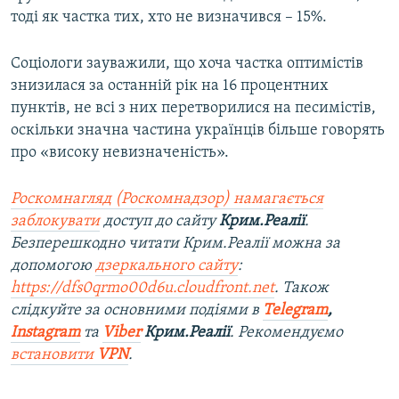
тоді як частка тих, хто не визначився – 15%.
Соціологи зауважили, що хоча частка оптимістів
знизилася за останній рік на 16 процентних
пунктів, не всі з них перетворилися на песимістів,
оскільки значна частина українців більше говорять
про «високу невизначеність».
Роскомнагляд (Роскомнадзор) намагається
заблокувати
доступ до сайту
Крим.Реалії
.
Безперешкодно читати Крим.Реалії можна за
допомогою
дзеркального сайту
:
https://dfs0qrmo00d6u.cloudfront.net
. Також
слідкуйте за основними подіями в
Telegram
,
Instagram
та
Viber
Крим.Реалії
. Рекомендуємо
встановити
VPN
.