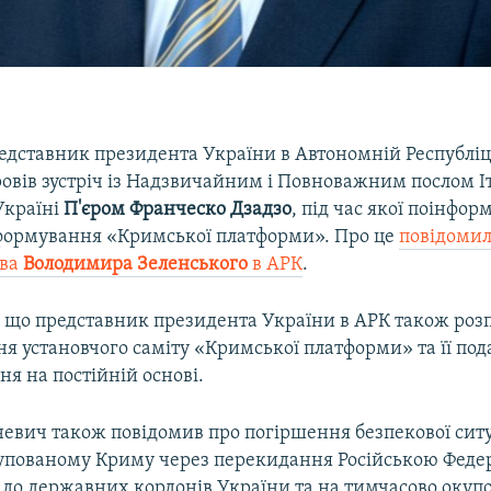
едставник президента України в Автономній Республі
овів зустріч із Надзвичайним і Повноважним послом Іт
Україні
П'єром Франческо Дзадзо
, під час якої поінфор
 формування «Кримської платформи». Про це
повідомил
тва
Володимира Зеленського
в АРК
.
, що представник президента України в АРК також розп
ня установчого саміту «Кримської платформи» та її по
я на постійній основі.
евич також повідомив про погіршення безпекової ситу
упованому Криму через перекидання Російською Федер
 до державних кордонів України та на тимчасово окуп