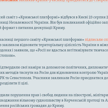
еленський
закликав країни-учасниці приєднатися до створе
ий саміт з «Кримської платформі» відбувся в Києві 23 серпня 2
чниці Незалежності України. Він був покликаний офіційно за
 формат з питання деокупації Криму.
учасниці першого саміту «Кримської платформи»
підписали сп
з закликом відновити територіальну цілісність України в мі
донах і заявили, що «Росії не вдасться легітимізувати тимчас
стополя».
ідтвердили свої наміри за допомогою політичних, дипломати
х методів тиснути на Росію для відновлення контролю Украї
РК та Севастополя. Учасники закликали Росію приєднатися д
розділити її цілі.
судили порушення прав і свобод людини на півострові, мілітар
коджання вільному судноплавству в Керченській протоці та 
лення російських громадян до Криму.