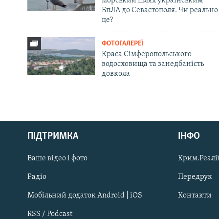
морський шлях українським
БпЛА до Севастополя. Чи реально
це?
ФОТОГАЛЕРЕЇ
Краса Сімферопольського
водосховища та занедбаність
довкола
Русский
ПІДТРИМКА
ІНФО
Qırımtatar
Ваше відео і фото
Крим.Реалії
ДОЛУЧАЙСЯ!
Радіо
Передрук
Мобільний додаток Android | iOS
Контакти
RSS / Podcast