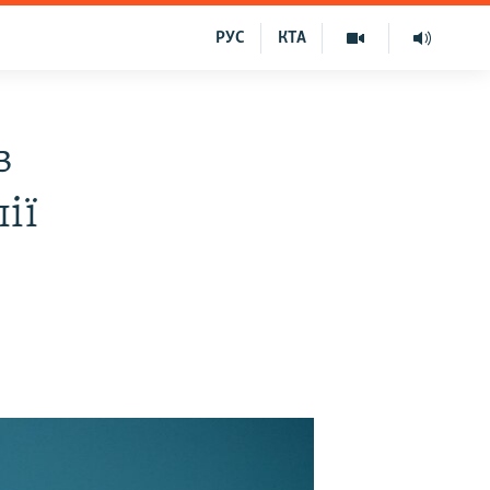
РУС
КТА
в
ії