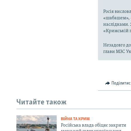
Росія вислов
«шабашем»,
наслідками. 
«Кримській 
Незадовго до
глави МЗС У
Поділитис
Читайте також
ВІЙНА ТА КРИМ
Російська влада обіцяє закрити