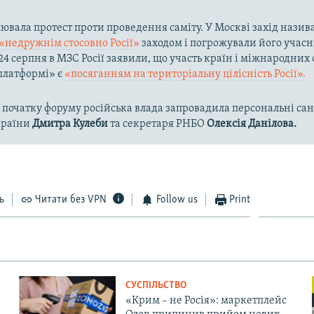
лювала протест проти проведення саміту. У Москві захід назив
«недружнім стосовно Росії»
заходом і погрожували його учас
24 серпня в МЗС Росії заявили, що участь країн і міжнародних 
платформі» є
«посяганням на територіальну цілісність Росії».
 початку форуму російська влада запровадила персональні сан
країни
Дмитра Кулеби
та секретаря РНБО
Олексія Данілова.
ь
Читати без VPN
Follow us
Print
СУСПІЛЬСТВО
«Крим – не Росія»: маркетплейс