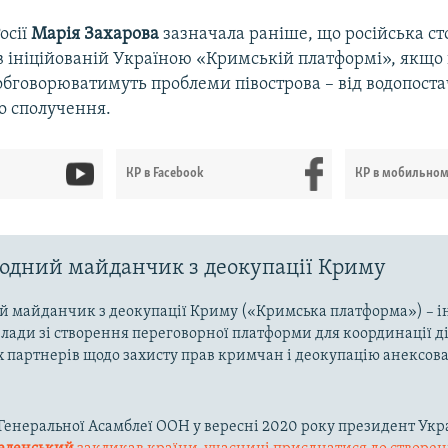
осії
Марія Захарова
зазначала раніше, що російська ст
в ініційованій Україною «Кримській платформі», якщо
бговорюватимуть проблеми півострова – від водопоста
о сполучення.
КР в Facebook
КР в мобильно
дний майданчик з деокупації Криму
 майданчик з деокупації Криму («Кримська платформа») – і
влади зі створення переговорної платформи для координації д
партнерів щодо захисту прав кримчан і деокупацію анексов
ї Генеральної Асамблеї ООН у вересні 2020 року президент Укр