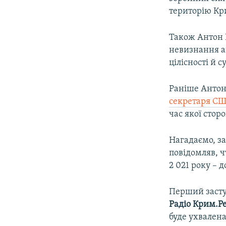
територію Кри
Також Антон К
невизнання ан
цілісності й 
Раніше Анто
секретаря С
час якої сто
Нагадаємо, з
повідомляв, 
2 021 року – 
Перший засту
Радіо Крим.Ре
буде ухвалена