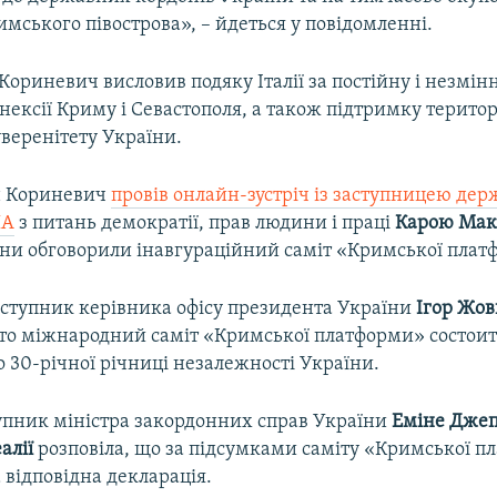
мського півострова», – йдеться у повідомленні.
ориневич висловив подяку Італії за постійну і незмін
ексії Криму і Севастополя, а також підтримку територ
суверенітету України.
н Кориневич
провів онлайн-зустріч із заступницею де
ША
з питань демократії, прав людини і праці
Карою Мак
рони обговорили інавгураційний саміт «Кримської плат
аступник керівника офісу президента України
Ігор Жов
что міжнародний саміт «Кримської платформи» состоит
до 30-річної річниці незалежності України.
пник міністра закордонних справ України
Еміне Дже
алії
розповіла, що за підсумками саміту «Кримської 
 відповідна декларація.