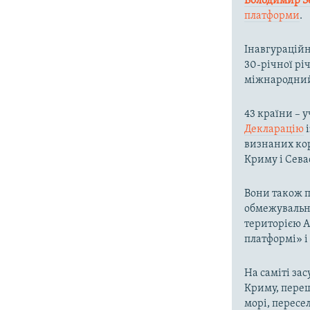
Володимир З
платформи
.
Інавгураційн
30-річної рі
міжнародний
43 країни – 
Декларацію
і
визнаних кор
Криму і Сева
Вони також п
обмежувальни
територією А
платформі» і 
На саміті за
Криму, переш
морі, пересе