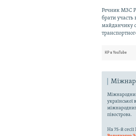
Речник МЗС Р
брати участь 
майданчику о
транспортног
КР в YouTube
Міжнаро
Міжнародний
української 
міжнародних 
півострова.
На 75-й сесі