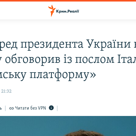
ред президента України 
обговорив із послом Італ
ську платформу»
 21:32
ь
Читати без VPN