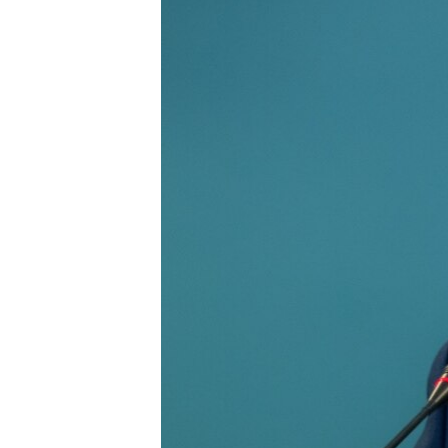
ВІДЕОУРОКИ «ELIFBE»
СВІДЧЕННЯ ОКУПАЦІЇ
УКРАЇНСЬКА ПРОБЛЕМА КРИМУ
ІНФОГРАФІКА