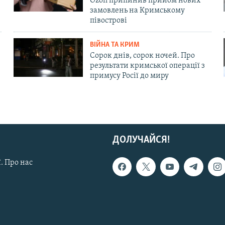
Ozon припинив прийом нових
замовлень на Кримському
півострові
ВІЙНА ТА КРИМ
Сорок днів, сорок ночей. Про
результати кримської операції з
примусу Росії до миру
ДОЛУЧАЙСЯ!
. Про нас