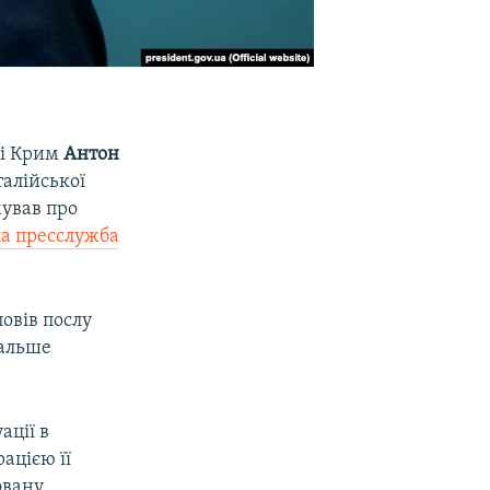
ці Крим
Антон
алійської
мував про
а пресслужба
овів послу
дальше
ації в
ацією її
овану