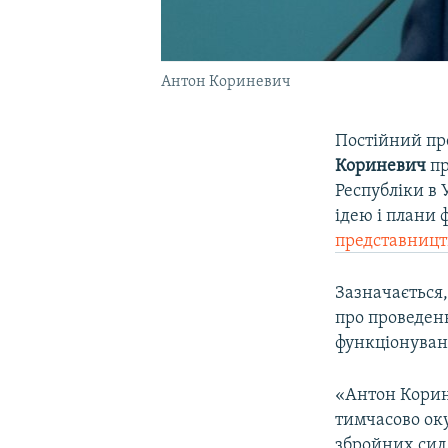
Антон Кориневич
Постійний пр
Кориневич
пр
Республіки в 
ідею і плани
представниц
Зазначається
про проведен
функціонуванн
«Антон Корин
тимчасово ок
збройних сил