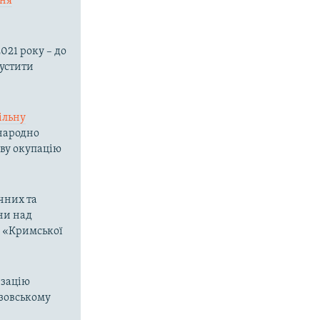
ння
021 року – до
пустити
ільну
жнародно
ову окупацію
чних та
ни над
о «Кримської
изацію
Азовському