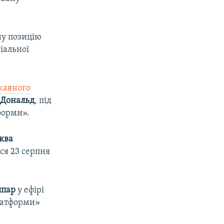
ну позицію
іальної
ржавного
Дональд
, під
форми».
ква
ся 23 серпня
ппар
у ефірі
платформи»