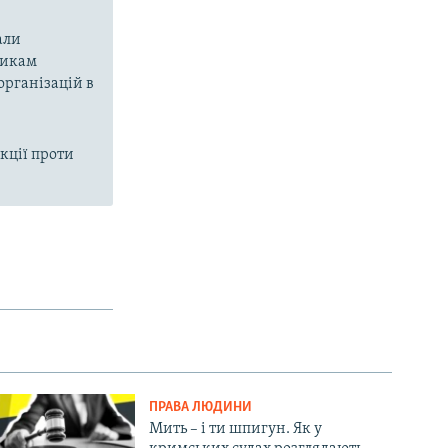
али
никам
організацій в
кції проти
ПРАВА ЛЮДИНИ
Мить – і ти шпигун. Як у