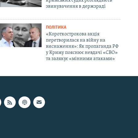
кримських судах розглядають
звинувачення в держзраді
ПОЛІТИКА
«Короткострокова акція
перетворилася на війну на
виснаження»: Як пропаганда РФ
у Криму пояснює невдачі «СВО»
та залякує «мінними атаками»