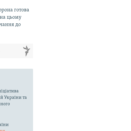
орона готова
 на цьому
чання до
м
ніціатива
ій України та
аного
аїни