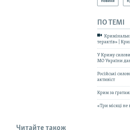
Новини
К
ПО ТЕМІ
Кримінальні
терактів» | Кри
У Криму силови
МО України да
Російські сило
активіст
Крим за ґратам
«Три місяці не 
Читайте також