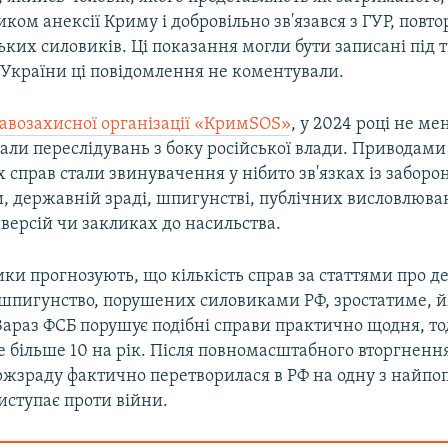
иком анексії Криму і добровільно зв'язався з ГУР, повт
ьких силовиків. Ці показання могли бути записані під
 України ці повідомлення не коментували.
авозахисної організації «КримSOS»
, у 2024 році не ме
али переслідувань з боку російської влади. Приводами
справ стали звинувачення у нібито зв'язках із забор
и, державній зраді, шпигунстві, публічних висловлюва
иверсій чи закликах до насильства.
ки прогнозують, що кількість справ за статтями про д
 шпигунство, порушених силовиками РФ, зростатиме, й
 Зараз ФСБ порушує подібні справи практично щодня, тод
не більше 10 на рік. Після повномасштабного вторгненн
ержзраду фактично перетворилася в РФ на одну з найп
виступає проти війни.