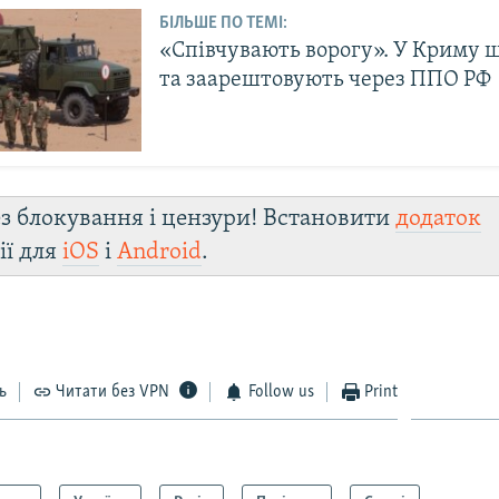
БІЛЬШЕ ПО ТЕМІ:
«Співчувають ворогу». У Криму
та заарештовують через ППО РФ
з блокування і цензури! Встановити
додаток
ії для
iOS
і
Android
.
ь
Читати без VPN
Follow us
Print