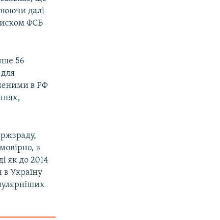
орюючи далі
 тиском ФСБ
нше 56
 для
оненими в РФ
ннях,
ержзраду,
мовірно, в
і як до 2014
я в Україну
опулярніших