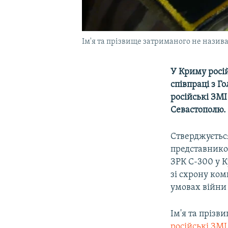
Ім'я та прізвище затриманого не назива
У Криму росі
співпраці з 
російські ЗМ
Севастополю.
Стверджується
представником
ЗРК С-300 у К
зі схрону ком
умовах війни
Ім'я та прізв
російські ЗМІ