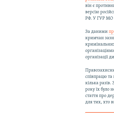
він є противн
версію російс
РФ. У ГУР МО
За даними
пр
кримчан зазн
кримінальних 
організаціям
організації д
Правозахисни
співпрацю та
кілька разів.
року їх було 
стаття про д
для тих, хто 