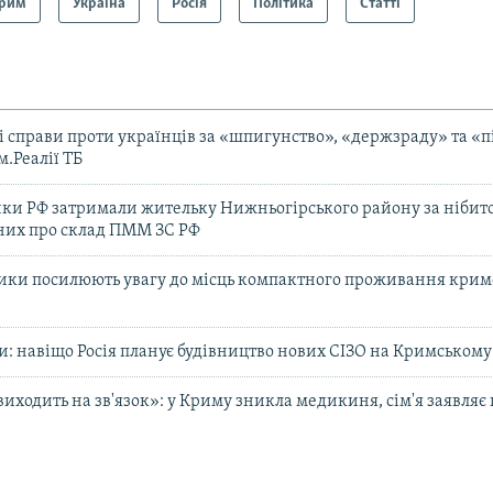
рим
Україна
Росія
Політика
Статті
 справи проти українців за «шпигунство», «держзраду» та «п
м.Реалії ТБ
ки РФ затримали жительку Нижньогірського району за нібит
них про склад ПММ ЗС РФ
вики посилюють увагу до місць компактного проживання кримс
и: навіщо Росія планує будівництво нових СІЗО на Кримському 
виходить на зв'язок»: у Криму зникла медикиня, сім'я заявляє 