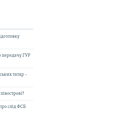
ідготовку
о передачу ГУР
ьких татар –
півострові?
про слід ФСБ