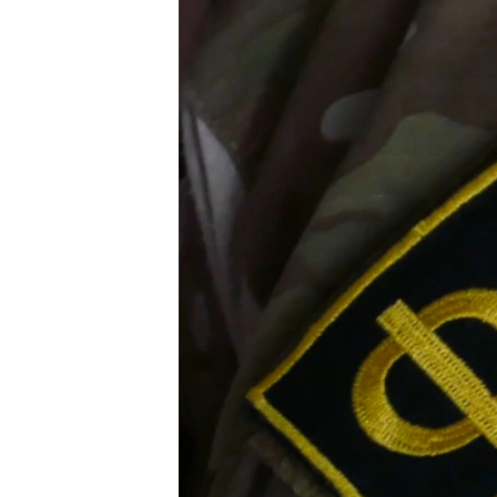
ВІДЕОУРОКИ «ELIFBE»
СВІДЧЕННЯ ОКУПАЦІЇ
УКРАЇНСЬКА ПРОБЛЕМА КРИМУ
ІНФОГРАФІКА