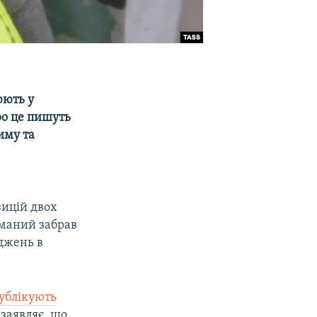
юють у
ро це пишуть
иму та
зицій двох
иманий забрав
рджень в
публікують
 заявляє, що