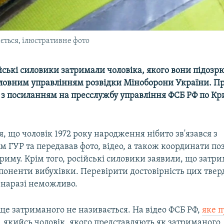
ється, ілюстративне фото
йські силовики затримали чоловіка, якого вони підозр
Головним управлінням розвідки Міноборони України. П
І з посиланням на пресслужбу управління ФСБ РФ по Кр
, що чоловік 1972 року народження нібито зв'язався з
 ГУР та передавав фото, відео, а також координати по
риму. Крім того, російські силовики заявили, що затр
поненти вибухівки. Перевірити достовірність цих тве
 наразі неможливо.
ище затриманого не називається. На відео ФСБ РФ,
яке 
, якийсь чоловік, якого представляють як затриманого,