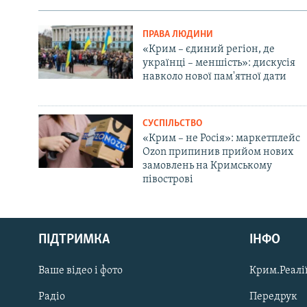
ПРАВА ЛЮДИНИ
«Крим – єдиний регіон, де
українці – меншість»: дискусія
навколо нової пам'ятної дати
СУСПІЛЬСТВО
«Крим – не Росія»: маркетплейс
Ozon припинив прийом нових
замовлень на Кримському
півострові
Русский
ПІДТРИМКА
ІНФО
Qırımtatar
Ваше відео і фото
Крим.Реалії
ДОЛУЧАЙСЯ!
Радіо
Передрук