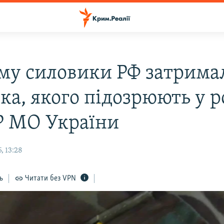
му силовики РФ затрима
ка, якого підозрюють у р
Р МО України
, 13:28
ь
Читати без VPN