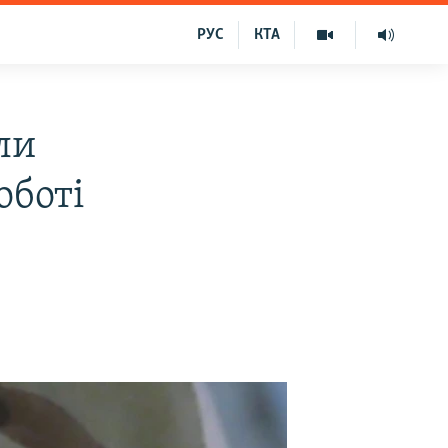
РУС
КТА
ли
оботі