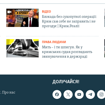
ВІДЕО
Блокада без сухопутної операції:
Крим сам себе не заправить і не
прогодує | Крим.Реалії
ПРАВА ЛЮДИНИ
Мить – і ти шпигун. Як у
кримських судах розглядають
звинувачення в держзраді
ДОЛУЧАЙСЯ!
. Про нас