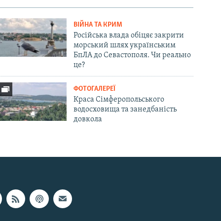
ВІЙНА ТА КРИМ
Російська влада обіцяє закрити
морський шлях українським
БпЛА до Севастополя. Чи реально
це?
ФОТОГАЛЕРЕЇ
Краса Сімферопольського
водосховища та занедбаність
довкола