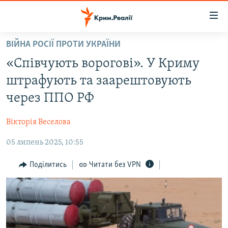
Доступність
посилання
Перейти
ВІЙНА РОСІЇ ПРОТИ УКРАЇНИ
до
НОВИНИ
«Співчують ворогові». У Криму
основного
ВОДА.КРИМ
матеріалу
штрафують та заарештовують
ВІДЕО ТА ФОТО
Перейти
через ППО РФ
до
ПОЛІТИКА
основної
Вікторія Веселова
БЛОГИ
навігації
Перейти
05 липень 2025, 10:55
ПОГЛЯД
до
ІНТЕРВ'Ю
Поділитись
Читати без VPN
пошуку
ВСЕ ЗА ДЕНЬ
СПЕЦПРОЕКТИ
ЯК ОБІЙТИ БЛОКУВАННЯ
ДЕПОРТАЦІЯ