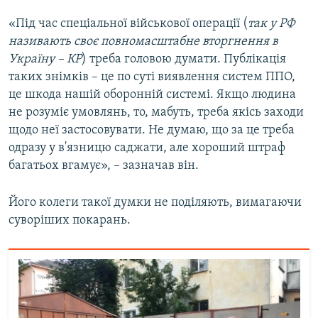
«Під час спеціальної військової операції (
так у РФ
називають своє повномасштабне вторгнення в
Україну – КР
) треба головою думати. Публікація
таких знімків – це по суті виявлення систем ППО,
це шкода нашій оборонній системі. Якщо людина
не розуміє умовлянь, то, мабуть, треба якісь заходи
щодо неї застосовувати. Не думаю, що за це треба
одразу у в'язницю саджати, але хороший штраф
багатьох вгамує», – зазначав він.
Його колеги такої думки не поділяють, вимагаючи
суворіших покарань.