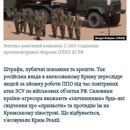
ВІДЕОУРОКИ «ELIFBE»
Русский
СВІДЧЕННЯ ОКУПАЦІЇ
Qırımtatar
УКРАЇНСЬКА ПРОБЛЕМА КРИМУ
ДОЛУЧАЙСЯ!
ІНФОГРАФІКА
Зенітно-ракетний комплекс С-300 з'єднання
протиповітряної оборони (ППО) ЗС РФ
Усі сайти RFE/RL
Штрафи, публічні покаяння та арешти. Так
російська влада в анексованому Криму переслідує
людей за зйомку роботи ППО під час повітряних
атак ЗСУ по військових об'єктах РФ. Силовики
країни-агресора вважають «злочинними» будь-які
свідчення про «прильоти» та протидію їм на
Кримському півострові. Що відбувається,
з'ясовували Крим.Реалії.