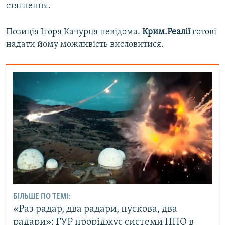
стягнення.
Позиція Ігоря Качурця невідома.
Крим.Реалії
готові
надати йому можливість висловитися.
БІЛЬШЕ ПО ТЕМІ:
«Раз радар, два радари, пускова, два
радари»: ГУР проріджує системи ППО в