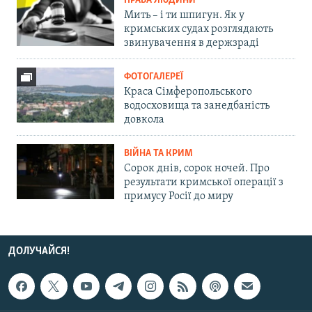
ПРАВА ЛЮДИНИ
Мить – і ти шпигун. Як у
кримських судах розглядають
звинувачення в держзраді
ФОТОГАЛЕРЕЇ
Краса Сімферопольського
водосховища та занедбаність
довкола
ВІЙНА ТА КРИМ
Сорок днів, сорок ночей. Про
результати кримської операції з
примусу Росії до миру
ДОЛУЧАЙСЯ!