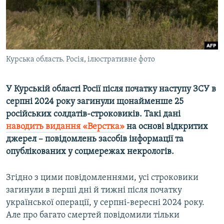
ВІДЕОУРОКИ «ELIFBE»
Русский
СВІДЧЕННЯ ОКУПАЦІЇ
Qırımtatar
УКРАЇНСЬКА ПРОБЛЕМА КРИМУ
Курська область. Росія, ілюстративне фото
ДОЛУЧАЙСЯ!
ІНФОГРАФІКА
У Курській області Росії після початку наступу ЗСУ в
серпні 2024 року загинули щонайменше 25
Усі сайти RFE/RL
російських солдатів-строковиків. Такі дані
наводить видання «Верстка»
на основі відкритих
джерел – повідомлень засобів інформації та
опублікованих у соцмережах некрологів.
Згідно з цими повідомленнями, усі строковики
загинули в перші дні й тижні після початку
української операції, у серпні-вересні 2024 року.
Але про багато смертей повідомили тільки