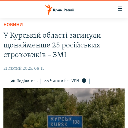
Доступність
посилання
Перейти
НОВИНИ
до
НОВИНИ
У Курській області загинули
основного
ВОДА.КРИМ
матеріалу
щонайменше 25 російських
ВІДЕО ТА ФОТО
Перейти
строковиків – ЗМІ
до
ПОЛІТИКА
основної
21 лютий 2025, 08:15
БЛОГИ
навігації
Перейти
Поділитись
Читати без VPN
ПОГЛЯД
до
ІНТЕРВ'Ю
пошуку
ВСЕ ЗА ДЕНЬ
СПЕЦПРОЕКТИ
ЯК ОБІЙТИ БЛОКУВАННЯ
ДЕПОРТАЦІЯ