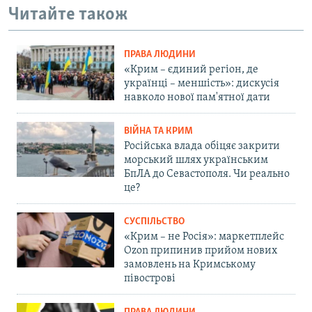
Читайте також
ПРАВА ЛЮДИНИ
«Крим – єдиний регіон, де
українці – меншість»: дискусія
навколо нової пам'ятної дати
ВІЙНА ТА КРИМ
Російська влада обіцяє закрити
морський шлях українським
БпЛА до Севастополя. Чи реально
це?
СУСПІЛЬСТВО
«Крим – не Росія»: маркетплейс
Ozon припинив прийом нових
замовлень на Кримському
півострові