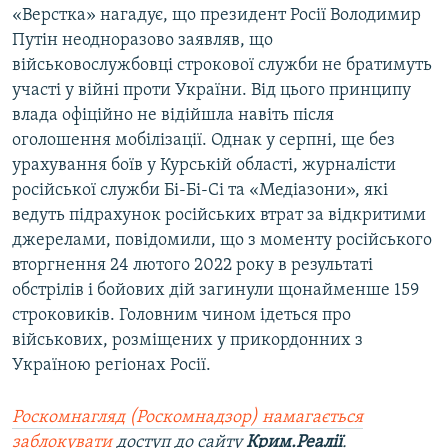
«Верстка» нагадує, що президент Росії Володимир
Путін неодноразово заявляв, що
військовослужбовці строкової служби не братимуть
участі у війні проти України. Від цього принципу
влада офіційно не відійшла навіть після
оголошення мобілізації. Однак у серпні, ще без
урахування боїв у Курській області, журналісти
російської служби Бі-Бі-Сі та «Медіазони», які
ведуть підрахунок російських втрат за відкритими
джерелами, повідомили, що з моменту російського
вторгнення 24 лютого 2022 року в результаті
обстрілів і бойових дій загинули щонайменше 159
строковиків. Головним чином ідеться про
військових, розміщених у прикордонних з
Україною регіонах Росії.
Роскомнагляд (Роскомнадзор) намагається
заблокувати
доступ до сайту
Крим.Реалії
.