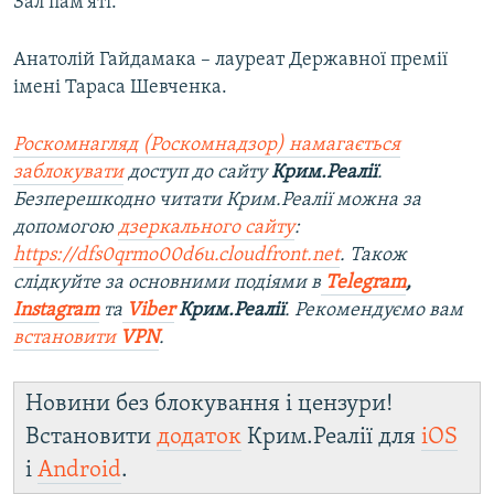
Зал пам'яті.
i
d
Анатолій Гайдамака – лауреат Державної премії
e
імені Тараса Шевченка.
Роскомнагляд (Роскомнадзор) намагається
заблокувати
доступ до сайту
Крим.Реалії
.
Безперешкодно читати Крим.Реалії можна за
допомогою
дзеркального сайту
:
https://dfs0qrmo00d6u.cloudfront.net
. Також
слідкуйте за основними подіями в
Telegram
,
Instagram
та
Viber
Крим.Реалії
. Рекомендуємо вам
встановити
VPN
.
Новини без блокування і цензури!
Встановити
додаток
Крим.Реалії для
iOS
і
Android
.