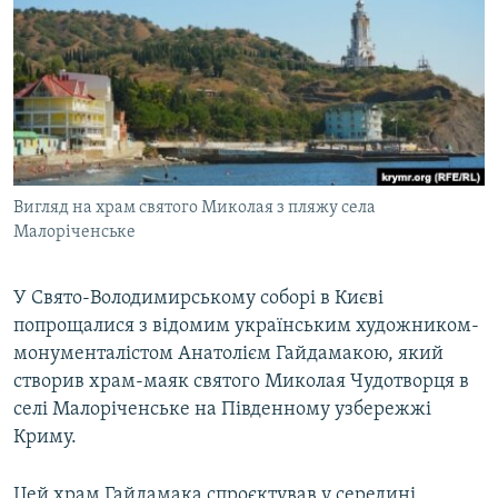
ВІДЕОУРОКИ «ELIFBE»
Русский
СВІДЧЕННЯ ОКУПАЦІЇ
Qırımtatar
УКРАЇНСЬКА ПРОБЛЕМА КРИМУ
ДОЛУЧАЙСЯ!
ІНФОГРАФІКА
Вигляд на храм святого Миколая з пляжу села
Малоріченське
Усі сайти RFE/RL
У Свято-Володимирському соборі в Києві
попрощалися з відомим українським художником-
монументалістом Анатолієм Гайдамакою, який
створив храм-маяк святого Миколая Чудотворця в
селі Малоріченське на Південному узбережжі
Криму.
Цей храм Гайдамака спроєктував у середині