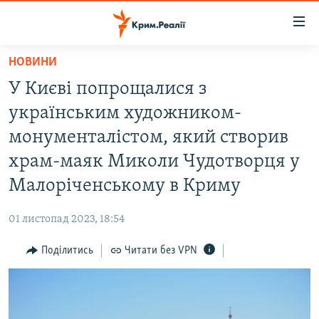
Доступність
посилання
Перейти
НОВИНИ
до
НОВИНИ
У Києві попрощалися з
основного
ВОДА.КРИМ
матеріалу
українським художником-
ВІДЕО ТА ФОТО
Перейти
монументалістом, який створив
до
ПОЛІТИКА
храм-маяк Миколи Чудотворця у
основної
БЛОГИ
навігації
Малоріченському в Криму
Перейти
ПОГЛЯД
до
01 листопад 2023, 18:54
ІНТЕРВ'Ю
пошуку
Поділитись
Читати без VPN
ВСЕ ЗА ДЕНЬ
СПЕЦПРОЕКТИ
ЯК ОБІЙТИ БЛОКУВАННЯ
ДЕПОРТАЦІЯ