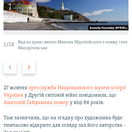
Вид на храм святого Миколи Мірлікійского з пляжу села
1/18
Малоріченське
P
N
r
e
e
x
v
t
27 жовтня
пресслужба Національного музею історії
i
s
України
у Другій світовій війні повідомила, що
o
l
Анатолій Гайдамака помер
у віці 84 років.
u
i
s
d
Там зазначили, що на згадку про художника буде
s
e
тимчасово відкрито для огляду зал його авторства –
l