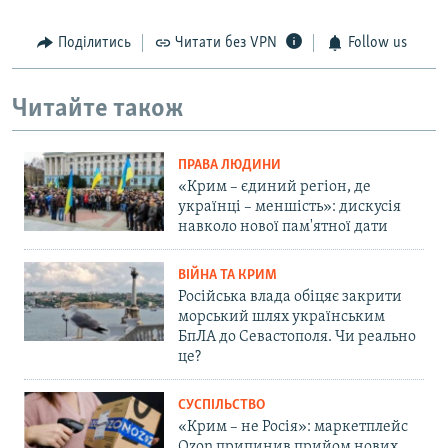
Поділитись
Читати без VPN
Follow us
Читайте також
ПРАВА ЛЮДИНИ
«Крим – єдиний регіон, де
українці – меншість»: дискусія
навколо нової пам'ятної дати
ВІЙНА ТА КРИМ
Російська влада обіцяє закрити
морський шлях українським
БпЛА до Севастополя. Чи реально
це?
СУСПІЛЬСТВО
«Крим – не Росія»: маркетплейс
Ozon припинив прийом нових