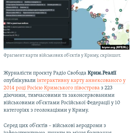
ВІДЕОУРОКИ «ELIFBE»
Русский
СВІДЧЕННЯ ОКУПАЦІЇ
Qırımtatar
УКРАЇНСЬКА ПРОБЛЕМА КРИМУ
ДОЛУЧАЙСЯ!
ІНФОГРАФІКА
Фрагмент карти військових об'єктів у Криму, скріншот.
Усі сайти RFE/RL
Журналісти проєкту Радіо Свобода
Крим.Реалії
опублікували
інтерактивну карту аннексованого у
2014 році Росією Кримського півострова
з 223
діючими, тимчасовими та законсервованими
військовими об'єктами Російської Федерації у 10
категоріях з геолокаціями у Криму.
Серед цих об'єктів – військові аеродроми з