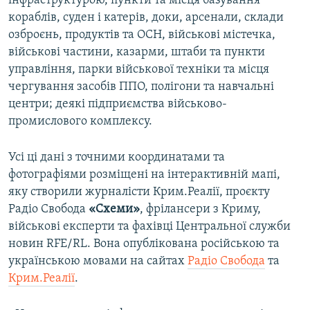
інфраструктурою, пункти та місця базування
кораблів, суден і катерів, доки, арсенали, склади
озброєнь, продуктів та ОСН, військові містечка,
військові частини, казарми, штаби та пункти
управління, парки військової техніки та місця
чергування засобів ППО, полігони та навчальні
центри; деякі підприємства військово-
промислового комплексу.
Усі ці дані з точними координатами та
фотографіями розміщені на інтерактивній мапі,
яку створили журналісти Крим.Реалії, проєкту
Радіо Свобода
«Схеми»
, фрілансери з Криму,
військові експерти та фахівці Центральної служби
новин RFE/RL. Вона опублікована російською та
українською мовами на сайтах
Радіо Свобода
та
Крим.Реалії
.