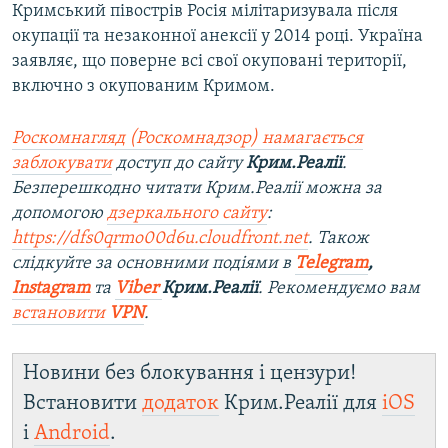
Кримський півострів Росія мілітаризувала після
окупації та незаконної анексії у 2014 році. Україна
заявляє, що поверне всі свої окуповані території,
включно з окупованим Кримом.
Роскомнагляд (Роскомнадзор) намагається
заблокувати
доступ до сайту
Крим.Реалії
.
Безперешкодно читати Крим.Реалії можна за
допомогою
дзеркального сайту
:
https://dfs0qrmo00d6u.cloudfront.net
. Також
слідкуйте за основними подіями в
Telegram
,
Instagram
та
Viber
Крим.Реалії
. Рекомендуємо вам
встановити
VPN
.
Новини без блокування і цензури!
Встановити
додаток
Крим.Реалії для
iOS
і
Android
.