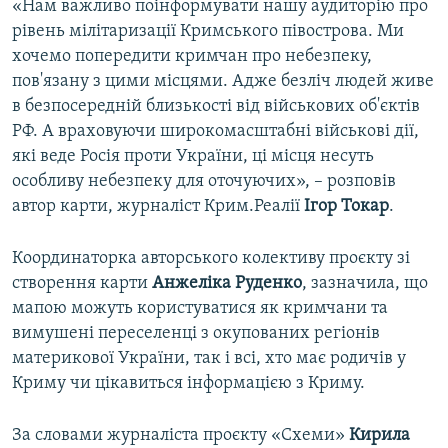
«Нам важливо поінформувати нашу аудиторію про
рівень мілітаризації Кримського півострова. Ми
хочемо попередити кримчан про небезпеку,
пов'язану з цими місцями. Адже безліч людей живе
в безпосередній близькості від військових об'єктів
РФ. А враховуючи широкомасштабні військові дії,
які веде Росія проти України, ці місця несуть
особливу небезпеку для оточуючих», – розповів
автор карти, журналіст Крим.Реалії
Ігор Токар
.
Координаторка авторського колективу проєкту зі
створення карти
Анжеліка Руденко
, зазначила, що
мапою можуть користуватися як кримчани та
вимушені переселенці з окупованих регіонів
материкової України, так і всі, хто має родичів у
Криму чи цікавиться інформацією з Криму.
За словами журналіста проєкту «Схеми»
Кирила