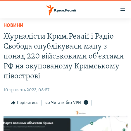
Доступність
посилання
Перейти
НОВИНИ
до
НОВИНИ
Журналісти Крим.Реалії і Радіо
основного
ВОДА.КРИМ
матеріалу
Свобода опублікували мапу з
ВІДЕО ТА ФОТО
Перейти
понад 220 військовими об'єктами
до
ПОЛІТИКА
РФ на окупованому Кримському
основної
БЛОГИ
навігації
півострові
Перейти
ПОГЛЯД
до
10 травень 2023, 08:57
ІНТЕРВ'Ю
пошуку
Поділитись
Читати без VPN
ВСЕ ЗА ДЕНЬ
СПЕЦПРОЕКТИ
ЯК ОБІЙТИ БЛОКУВАННЯ
ДЕПОРТАЦІЯ