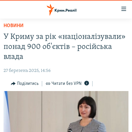
Доступність
посилання
Перейти
НОВИНИ
до
НОВИНИ
У Криму за рік «націоналізували»
основного
ВОДА.КРИМ
матеріалу
понад 900 об'єктів – російська
ВІДЕО ТА ФОТО
Перейти
влада
до
ПОЛІТИКА
основної
27 березень 2025, 14:56
БЛОГИ
навігації
Перейти
Поділитись
Читати без VPN
ПОГЛЯД
до
ІНТЕРВ'Ю
пошуку
ВСЕ ЗА ДЕНЬ
СПЕЦПРОЕКТИ
ЯК ОБІЙТИ БЛОКУВАННЯ
ДЕПОРТАЦІЯ