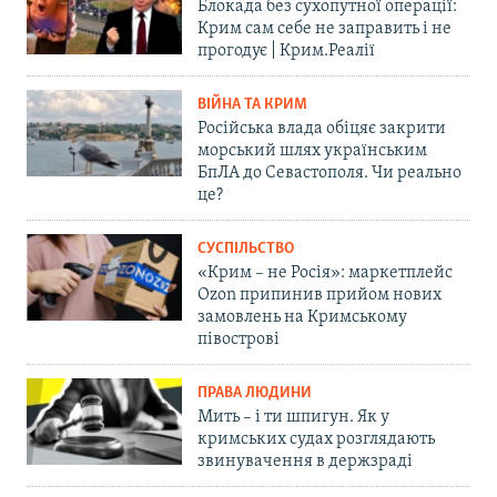
Блокада без сухопутної операції:
Крим сам себе не заправить і не
прогодує | Крим.Реалії
ВІЙНА ТА КРИМ
Російська влада обіцяє закрити
морський шлях українським
БпЛА до Севастополя. Чи реально
це?
СУСПІЛЬСТВО
«Крим – не Росія»: маркетплейс
Ozon припинив прийом нових
замовлень на Кримському
півострові
ПРАВА ЛЮДИНИ
Мить – і ти шпигун. Як у
кримських судах розглядають
звинувачення в держзраді