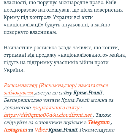
власності, що порушує міжнародне право. Київ
неодноразово наголошував, що після повернення
Криму під контроль України всі акти
«націоналізації» будуть анульовані, а майно –
повернуто власникам.
Найчастіше російська влада заявляє, що кошти,
отримані від продажу «націоналізованого» майна,
підуть на підтримку учасників війни проти
України.
Роскомнагляд (Роскомнадзор) намагається
заблокувати
доступ до сайту
Крим.Реалії
.
Безперешкодно читати Крим.Реалії можна за
допомогою
дзеркального сайту
:
https://dfs0qrmo00d6u.cloudfront.net
. Також
слідкуйте за основними подіями в
Telegram
,
Instagram
та
Viber
Крим.Реалії
. Рекомендуємо