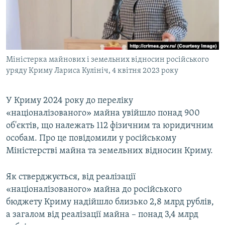
ВІДЕОУРОКИ «ELIFBE»
Русский
СВІДЧЕННЯ ОКУПАЦІЇ
Qırımtatar
УКРАЇНСЬКА ПРОБЛЕМА КРИМУ
Міністерка майнових і земельних відносин російського
ДОЛУЧАЙСЯ!
ІНФОГРАФІКА
уряду Криму Лариса Кулініч, 4 квітня 2023 року
У Криму 2024 року до переліку
Усі сайти RFE/RL
«націоналізованого» майна увійшло понад 900
об'єктів, що належать 112 фізичним та юридичним
особам. Про це повідомили у російському
Міністерстві майна та земельних відносин Криму.
Як стверджується, від реалізації
«націоналізованого» майна до російського
бюджету Криму надійшло близько 2,8 млрд рублів,
а загалом від реалізації майна – понад 3,4 млрд