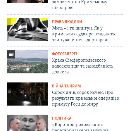
замовлень на Кримському
півострові
ПРАВА ЛЮДИНИ
Мить – і ти шпигун. Як у
кримських судах розглядають
звинувачення в держзраді
ФОТОГАЛЕРЕЇ
Краса Сімферопольського
водосховища та занедбаність
довкола
ВІЙНА ТА КРИМ
Сорок днів, сорок ночей. Про
результати кримської операції з
примусу Росії до миру
ПОЛІТИКА
«Короткострокова акція
перетворилася на війну на