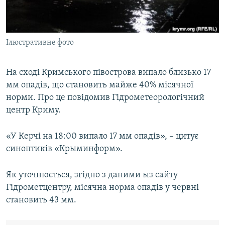
ВІДЕОУРОКИ «ELIFBE»
Русский
СВІДЧЕННЯ ОКУПАЦІЇ
Qırımtatar
Ілюстративне фото
УКРАЇНСЬКА ПРОБЛЕМА КРИМУ
ДОЛУЧАЙСЯ!
ІНФОГРАФІКА
На сході Кримського півострова випало близько 17
мм опадів, що становить майже 40% місячної
норми. Про це повідомив Гідрометеорологічний
Усі сайти RFE/RL
центр Криму.
«У Керчі на 18:00 випало 17 мм опадів», – цитує
синоптиків «Крыминформ».
Як уточнюється, згідно з даними ыз сайту
Гідрометцентру, місячна норма опадів у червні
становить 43 мм.