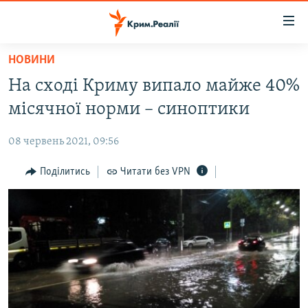
Доступність
посилання
Перейти
НОВИНИ
до
НОВИНИ
На сході Криму випало майже 40%
основного
ВОДА.КРИМ
матеріалу
місячної норми – синоптики
ВІДЕО ТА ФОТО
Перейти
до
08 червень 2021, 09:56
ПОЛІТИКА
основної
БЛОГИ
Поділитись
Читати без VPN
навігації
Перейти
ПОГЛЯД
до
ІНТЕРВ'Ю
пошуку
ВСЕ ЗА ДЕНЬ
СПЕЦПРОЕКТИ
ЯК ОБІЙТИ БЛОКУВАННЯ
ДЕПОРТАЦІЯ