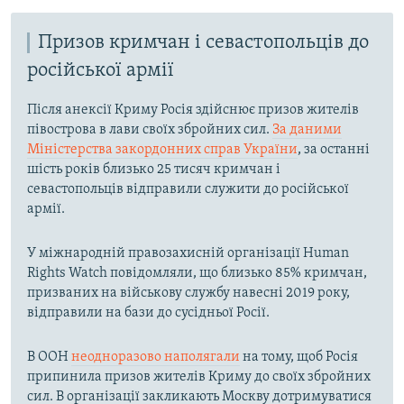
Призов кримчан і севастопольців до
російської армії
Після анексії Криму Росія здійснює призов жителів
півострова в лави своїх збройних сил.
За даними
Міністерства закордонних справ України
, за останні
шість років близько 25 тисяч кримчан і
севастопольців відправили служити до російської
армії.
У міжнародній правозахисній організації Human
Rights Watch повідомляли, що близько 85% кримчан,
призваних на військову службу навесні 2019 року,
відправили на бази до сусідньої Росії.
В ООН
неодноразово наполягали
на тому, щоб Росія
припинила призов жителів Криму до своїх збройних
сил. В організації закликають Москву дотримуватися