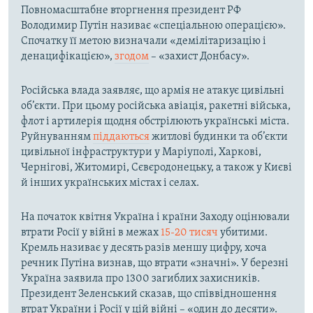
Повномасштабне вторгнення президент РФ
Володимир Путін називає «спеціальною операцією».
Спочатку її метою визначали «демілітаризацію і
денацифікацією»,
згодом
– «захист Донбасу».
Російська влада заявляє, що армія не атакує цивільні
об’єкти. При цьому російська авіація, ракетні війська,
флот і артилерія щодня обстрілюють українські міста.
Руйнуванням
піддаються
житлові будинки та об’єкти
цивільної інфраструктури у Маріуполі, Харкові,
Чернігові, Житомирі, Сєвєродонецьку, а також у Києві
й інших українських містах і селах.
На початок квітня Україна і країни Заходу оцінювали
втрати Росії у війні в межах
15-20 тисяч
убитими.
Кремль називає у десять разів меншу цифру, хоча
речник Путіна визнав, що втрати «значні». У березні
Україна заявила про 1300 загиблих захисників.
Президент Зеленський сказав, що співвідношення
втрат України і Росії у цій війні – «один до десяти».