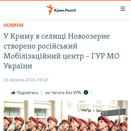
Доступність
посилання
Перейти
НОВИНИ
до
НОВИНИ
У Криму в селищі Новоозерне
основного
ВОДА.КРИМ
матеріалу
створено російський
ВІДЕО ТА ФОТО
Перейти
Мобілізаційний центр – ГУР МО
до
ПОЛІТИКА
України
основної
БЛОГИ
навігації
23 липень 2022, 08:27
Перейти
ПОГЛЯД
до
Поділитись
Читати без VPN
ІНТЕРВ'Ю
пошуку
ВСЕ ЗА ДЕНЬ
СПЕЦПРОЕКТИ
ЯК ОБІЙТИ БЛОКУВАННЯ
ДЕПОРТАЦІЯ