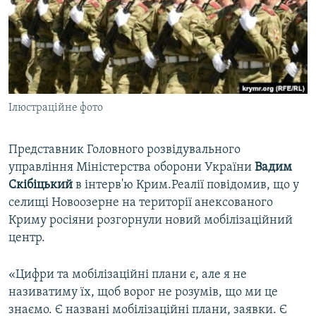
ВІДЕОУРОКИ «ELIFBE»
Русский
СВІДЧЕННЯ ОКУПАЦІЇ
Qırımtatar
УКРАЇНСЬКА ПРОБЛЕМА КРИМУ
ДОЛУЧАЙСЯ!
ІНФОГРАФІКА
Ілюстраційне фото
Представник Головного розвідувального
Усі сайти RFE/RL
управління Міністерства оборони України
Вадим
Скібіцький
в інтерв'ю Крим.Реалії повідомив, що у
селищі Новоозерне на території анексованого
Криму росіяни розгорнули новий мобілізаційний
центр.
«Цифри та мобілізаційні плани є, але я не
називатиму їх, щоб ворог не розумів, що ми це
знаємо. Є названі мобілізаційні плани, заявки. Є