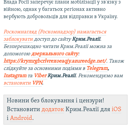
Влада Росії заперечує плани мобілізації у зв'язку з
війною, однак у багатьох регіонах активно
вербують добровольців для відправки в Україну.
Роскомнагляд (Роскомнадзор) намагається
заблокувати
доступ до сайту
Крим.Реалії
.
Безперешкодно читати Крим.Реалії можна за
допомогою
дзеркального сайту
:
https://krymrgbcrlvrexoeaqjy.azureedge.net/
. Також
слідкуйте за основними подіями в
Telegram
,
Instagram
та
Viber
Крим.Реалії
. Рекомендуємо вам
встановити
VPN
.
Новини без блокування і цензури!
Встановити
додаток
Крим.Реалії для
iOS
і
Android
.