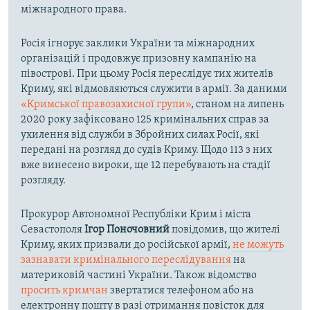
міжнародного права.
Росія ігнорує заклики України та міжнародних
організацій і продовжує призовну кампанію на
півострові. При цьому Росія переслідує тих жителів
Криму, які відмовляються служити в армії. За даними
«Кримської правозахисної групи»
, станом на липень
2020 року зафіксовано 125 кримінальних справ за
ухилення від служби в Збройних силах Росії, які
передані на розгляд до судів Криму. Щодо 113 з них
вже винесено вироки, ще 12 перебувають на стадії
розгляду.
Прокурор Автономної Республіки Крим і міста
Севастополя
Ігор Поночовний
повідомив, що жителі
Криму, яких призвали до російської армії,
не можуть
зазнавати кримінального переслідування
на
материковій частині України. Також відомство
просить кримчан
звертатися телефоном або на
електронну пошту в разі отримання повісток для