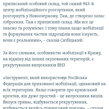
приписаний особовий склад, той самий 943-й
центр мобілізаційного розгортання, який
розгорнуть у Новоозерному. Там, де створено запас
озброєння. Там є приписний склад. Ми все це
знаємо та розуміємо. І тому плани щодо мобілізації
та формування частин підрозділів вони існують,
вони є реальними», – сказав Скібіцький.
За його словами, особливістю мобілізації в Криму,
на відміну від інших окупованих територій, є
рекрутування випускників ВНЗ
«Інструмент, який використовує Російська
Федерація для прихованої мобілізації, однаковий на
всіх територіях. Якщо говорити про кримський
креатив, він дуже простий – це випускники вишів.
Випуск триває, відбувається рекрутування,
відбувається якийсь примусовий призов», – сказав