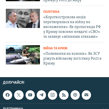
примусу Росії до миру
ПОЛІТИКА
«Короткострокова акція
перетворилася на війну на
виснаження»: Як пропаганда РФ
у Криму пояснює невдачі «СВО»
та залякує «мінними атаками»
ВІЙНА ТА КРИМ
«Полювання на колони». Як ЗСУ
ріжуть військову логістику Росії в
Криму
ДОЛУЧАЙСЯ!