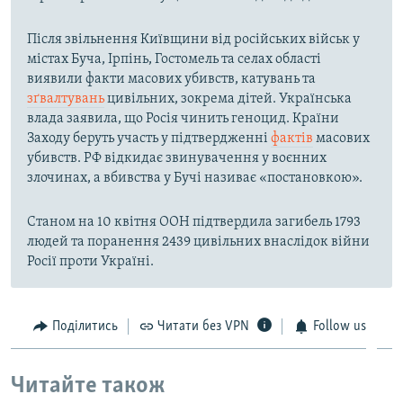
Після звільнення Київщини від російських військ у
містах Буча, Ірпінь, Гостомель та селах області
виявили факти масових убивств, катувань та
зґвалтувань
цивільних, зокрема дітей. Українська
влада заявила, що Росія чинить геноцид. Країни
Заходу беруть участь у підтвердженні
фактів
масових
убивств. РФ відкидає звинувачення у воєнних
злочинах, а вбивства у Бучі називає «постановкою».
Станом на 10 квітня ООН підтвердила загибель 1793
людей та поранення 2439 цивільних внаслідок війни
Росії проти Україні.
Поділитись
Читати без VPN
Follow us
Читайте також