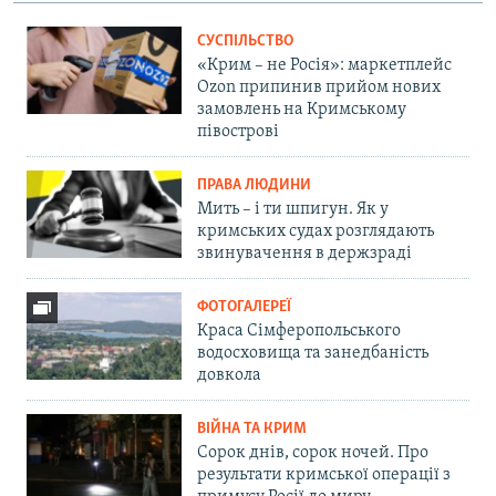
СУСПІЛЬСТВО
«Крим – не Росія»: маркетплейс
Ozon припинив прийом нових
замовлень на Кримському
півострові
ПРАВА ЛЮДИНИ
Мить – і ти шпигун. Як у
кримських судах розглядають
звинувачення в держзраді
ФОТОГАЛЕРЕЇ
Краса Сімферопольського
водосховища та занедбаність
довкола
ВІЙНА ТА КРИМ
Сорок днів, сорок ночей. Про
результати кримської операції з