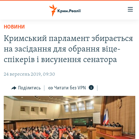
Доступність
посилання
Перейти
НОВИНИ
до
НОВИНИ
Кримський парламент збирається
основного
ВОДА.КРИМ
матеріалу
на засідання для обрання віце-
ВІДЕО ТА ФОТО
Перейти
спікерів і висунення сенатора
до
ПОЛІТИКА
основної
24 вересень 2019, 09:30
БЛОГИ
навігації
Перейти
Поділитись
Читати без VPN
ПОГЛЯД
до
ІНТЕРВ'Ю
пошуку
ВСЕ ЗА ДЕНЬ
СПЕЦПРОЕКТИ
ЯК ОБІЙТИ БЛОКУВАННЯ
ДЕПОРТАЦІЯ