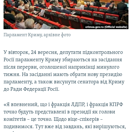
ВІДЕОУРОКИ «ELIFBE»
Русский
СВІДЧЕННЯ ОКУПАЦІЇ
Qırımtatar
УКРАЇНСЬКА ПРОБЛЕМА КРИМУ
Парламент Криму, архівне фото
ДОЛУЧАЙСЯ!
ІНФОГРАФІКА
У вівторок, 24 вересня, депутати підконтрольного
Росії парламенту Криму збираються на засідання
Усі сайти RFE/RL
після перерви, оголошеної наприкінці минулого
тижня. На засіданні мають обрати нову президію
парламенту, а також висунути сенатора від Криму
до Ради Федерації Росії.
«Я впевнений, що і фракція ЛДПР, і фракція КПРФ
точно будуть представлені в президії як голови
комітетів – це точно. Щодо віце-спікерів –
подивимося. Тут вже від завдань, які вирішуються,