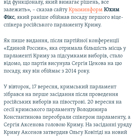
від функціоналу, який вимагає рішень, все
залежить», – сказав сайту
Крыминформ
Юхим
Фікс
, який раніше обіймав посаду першого віце-
спікера російського парламенту Криму.
Як пише видання, після партійної конференції
«Единой России», яка отримала більшість місць у
парламенті Криму за підсумками виборів, стало
відомо, що партія висунула Сергія Цекова на цю
посаду, яку він обіймає з 2014 року.
У вівторок, 17 вересня, кримський парламент
зібрався на перше засідання після проведення
російських виборів на півострові. 20 вересня на
сесії кримського парламенту Володимира
Константинова переобрали спікером парламенту, а
Сергія Аксенова головою Криму. На засіданні уряду
Криму Аксенов затвердив Ольгу Ковітіді на новий