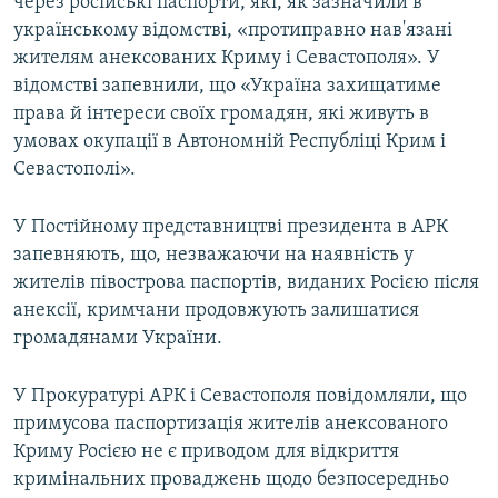
через російські паспорти, які, як зазначили в
українському відомстві, «протиправно нав'язані
жителям анексованих Криму і Севастополя». У
відомстві запевнили, що «Україна захищатиме
права й інтереси своїх громадян, які живуть в
умовах окупації в Автономній Республіці Крим і
Севастополі».
У Постійному представництві президента в АРК
запевняють, що, незважаючи на наявність у
жителів півострова паспортів, виданих Росією після
анексії, кримчани продовжують залишатися
громадянами України.
У Прокуратурі АРК і Севастополя повідомляли, що
примусова паспортизація жителів анексованого
Криму Росією не є приводом для відкриття
кримінальних проваджень щодо безпосередньо