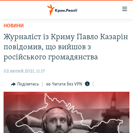
Доступність
посилання
Перейти
НОВИНИ
до
НОВИНИ
Журналіст із Криму Павло Казарін
основного
ВОДА.КРИМ
матеріалу
повідомив, що вийшов з
ВІДЕО ТА ФОТО
Перейти
російського громадянства
до
ПОЛІТИКА
основної
02 лютий 2021, 11:17
БЛОГИ
навігації
Перейти
Поділитись
Читати без VPN
ПОГЛЯД
до
ІНТЕРВ'Ю
пошуку
ВСЕ ЗА ДЕНЬ
СПЕЦПРОЕКТИ
ЯК ОБІЙТИ БЛОКУВАННЯ
ДЕПОРТАЦІЯ