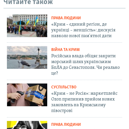
Читайте також
ПРАВА ЛЮДИНИ
«Крим – єдиний регіон, де
українці – меншість»: дискусія
навколо нової пам'ятної дати
ВІЙНА ТА КРИМ
Російська влада обіцяє закрити
морський шлях українським
БпЛА до Севастополя. Чи реально
це?
СУСПІЛЬСТВО
«Крим – не Росія»: маркетплейс
Ozon припинив прийом нових
замовлень на Кримському
півострові
ПРАВА ЛЮДИНИ