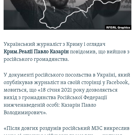
ВІДЕОУРОКИ «ELIFBE»
Русский
СВІДЧЕННЯ ОКУПАЦІЇ
Qırımtatar
УКРАЇНСЬКА ПРОБЛЕМА КРИМУ
ДОЛУЧАЙСЯ!
ІНФОГРАФІКА
Український журналіст з Криму і оглядач
Крим.Реалії Павло Казарін
повідомив, що вийшов з
російського громадянства.
Усі сайти RFE/RL
У документі російського посольства в Україні, який
опублікував журналіст на своїй сторінці у Facebook,
мовиться, що «18 січня 2021 року дозволяється
вихід з громадянства Російської Федерації
нижченаведеній особі: Казарін Павло
Володимирович».
«Після довгих роздумів російський МЗС викреслив