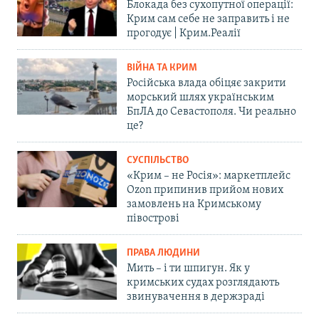
Блокада без сухопутної операції:
Крим сам себе не заправить і не
прогодує | Крим.Реалії
ВІЙНА ТА КРИМ
Російська влада обіцяє закрити
морський шлях українським
БпЛА до Севастополя. Чи реально
це?
СУСПІЛЬСТВО
«Крим – не Росія»: маркетплейс
Ozon припинив прийом нових
замовлень на Кримському
півострові
ПРАВА ЛЮДИНИ
Мить – і ти шпигун. Як у
кримських судах розглядають
звинувачення в держзраді