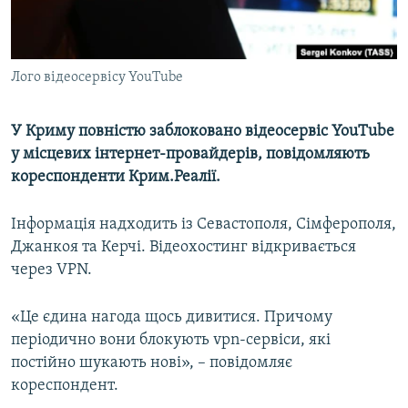
ВІДЕОУРОКИ «ELIFBE»
Русский
СВІДЧЕННЯ ОКУПАЦІЇ
Qırımtatar
Лого відеосервісу YouTube
УКРАЇНСЬКА ПРОБЛЕМА КРИМУ
ДОЛУЧАЙСЯ!
ІНФОГРАФІКА
У Криму повністю заблоковано відеосервіс YouTube
у місцевих інтернет-провайдерів, повідомляють
кореспонденти Крим.Реалії.
Усі сайти RFE/RL
Інформація надходить із Севастополя, Сімферополя,
Джанкоя та Керчі. Відеохостинг відкривається
через VPN.
«Це єдина нагода щось дивитися. Причому
періодично вони блокують vpn-сервіси, які
постійно шукають нові», – повідомляє
кореспондент.