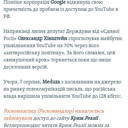
Пізніше корпорація
Google
відкинула свою
причетність до проблем із доступом до YouTube в
РФ.
Наприкінці липня депутат Держдуми від «Єдиної
Росії»
Олександр Хінштейн
спрогнозував майбутнє
уповільнення YouTube на 70% через його
«антиросійську політику». За його словами, цей
«вимушений крок» торкнеться поки що лише
десктопних версій.
Учора, 7 серпня,
Meduza
з посиланням на джерело
на ринку телекомунікацій писала, що російська
влада вирішила уповільнити YouTube до 128 кбіт/с.
Роскомнагляд (Роскомнадзор) намагається
заблокувати
доступ до сайту
Крим.Реалії
.
Безперешкодно читати Крим.Реалії можна за