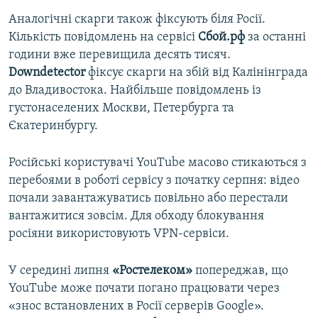
Аналогічні скарги також фіксують біля Росії.
Кількість повідомлень на сервісі
Сбой.рф
за останні
години вже перевищила десять тисяч.
Downdetector
фіксує скарги на збій від Калінінграда
до Владивостока. Найбільше повідомлень із
густонаселених Москви, Петербурга та
Єкатеринбургу.
Російські користувачі YouTube масово стикаються з
перебоями в роботі сервісу з початку серпня: відео
почали завантажуватись повільно або перестали
вантажитися зовсім. Для обходу блокування
росіяни використовують VPN-сервіси.
У середині липня
«Ростелеком»
попереджав, що
YouTube може почати погано працювати через
«знос встановлених в Росії серверів Google».