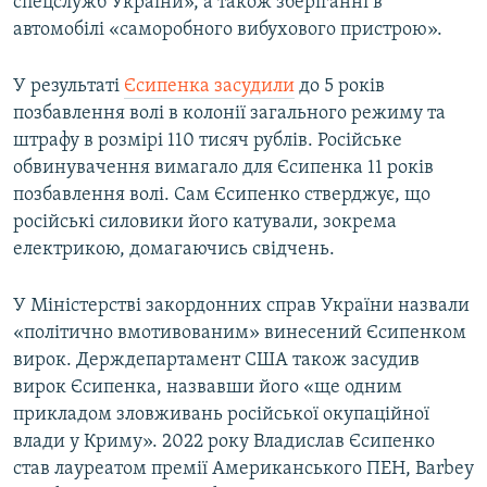
спецслужб України», а також зберіганні в
автомобілі «саморобного вибухового пристрою».
У результаті
Єсипенка засудили
до 5 років
позбавлення волі в колонії загального режиму та
штрафу в розмірі 110 тисяч рублів. Російське
обвинувачення вимагало для Єсипенка 11 років
позбавлення волі. Сам Єсипенко стверджує, що
російські силовики його катували, зокрема
електрикою, домагаючись свідчень.
У Міністерстві закордонних справ України назвали
«політично вмотивованим» винесений Єсипенком
вирок. Держдепартамент США також засудив
вирок Єсипенка, назвавши його «ще одним
прикладом зловживань російської окупаційної
влади у Криму». 2022 року Владислав Єсипенко
став лауреатом премії Американського ПЕН, Barbey