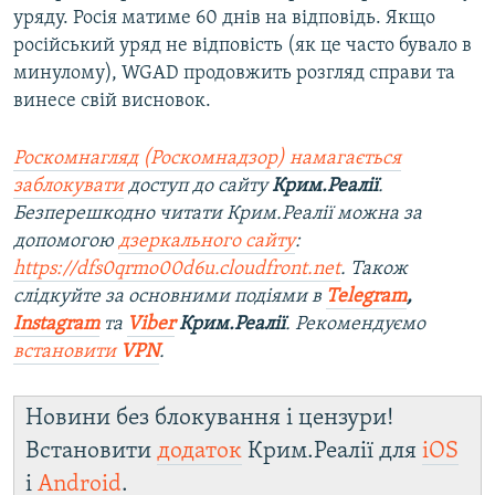
уряду. Росія матиме 60 днів на відповідь. Якщо
російський уряд не відповість (як це часто бувало в
минулому), WGAD продовжить розгляд справи та
винесе свій висновок.
Роскомнагляд (Роскомнадзор) намагається
заблокувати
доступ до сайту
Крим.Реалії
.
Безперешкодно читати Крим.Реалії можна за
допомогою
дзеркального сайту
:
https://dfs0qrmo00d6u.cloudfront.net
. Також
слідкуйте за основними подіями в
Telegram
,
Instagram
та
Viber
Крим.Реалії
. Рекомендуємо
встановити
VPN
.
Новини без блокування і цензури!
Встановити
додаток
Крим.Реалії для
iOS
і
Android
.