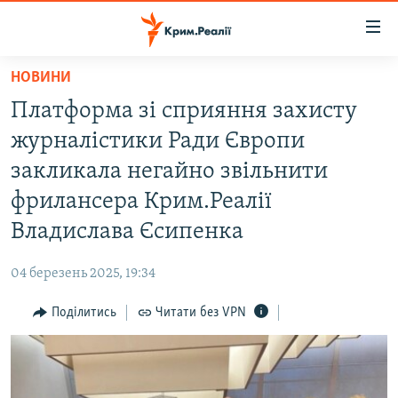
Доступність
посилання
Перейти
НОВИНИ
до
НОВИНИ
Платформа зі сприяння захисту
основного
ВОДА.КРИМ
матеріалу
журналістики Ради Європи
ВІДЕО ТА ФОТО
Перейти
закликала негайно звільнити
до
ПОЛІТИКА
фрилансера Крим.Реалії
основної
БЛОГИ
навігації
Владислава Єсипенка
Перейти
ПОГЛЯД
до
04 березень 2025, 19:34
ІНТЕРВ'Ю
пошуку
Поділитись
Читати без VPN
ВСЕ ЗА ДЕНЬ
СПЕЦПРОЕКТИ
ЯК ОБІЙТИ БЛОКУВАННЯ
ДЕПОРТАЦІЯ