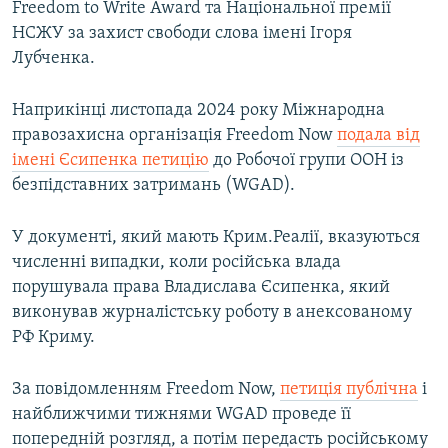
Freedom to Write Award та Національної премії
НСЖУ за захист свободи слова імені Ігоря
Лубченка.
Наприкінці листопада 2024 року Міжнародна
правозахисна організація Freedom Now
подала від
імені Єсипенка петицію
до Робочої групи ООН із
безпідставних затримань (WGAD).
У документі, який мають Крим.Реалії, вказуються
численні випадки, коли російська влада
порушувала права Владислава Єсипенка, який
виконував журналістську роботу в анексованому
РФ Криму.
За повідомленням Freedom Now,
петиція публічна
і
найближчими тижнями WGAD проведе її
попередній розгляд, а потім передасть російському