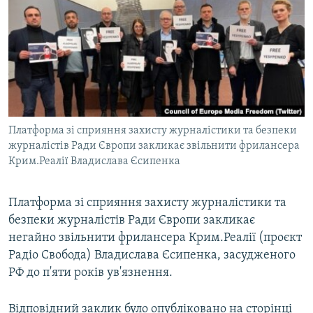
ВІДЕОУРОКИ «ELIFBE»
Русский
СВІДЧЕННЯ ОКУПАЦІЇ
Qırımtatar
УКРАЇНСЬКА ПРОБЛЕМА КРИМУ
ДОЛУЧАЙСЯ!
ІНФОГРАФІКА
Платформа зі сприяння захисту журналістики та безпеки
журналістів Ради Європи закликає звільнити фрилансера
Усі сайти RFE/RL
Крим.Реалії Владислава Єсипенка
Платформа зі сприяння захисту журналістики та
безпеки журналістів Ради Європи закликає
негайно звільнити фрилансера Крим.Реалії (проєкт
Радіо Свобода) Владислава Єсипенка, засудженого
РФ до п'яти років ув'язнення.
Відповідний заклик було опубліковано на сторінці