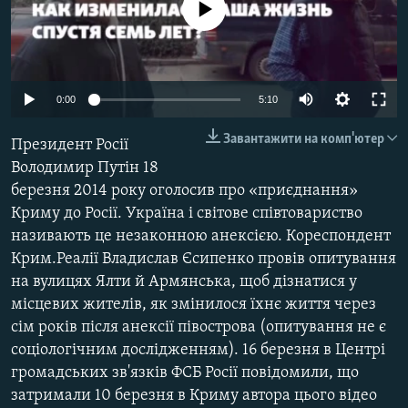
No media source currently available
ВІДЕОУРОКИ «ELIFBE»
Русский
СВІДЧЕННЯ ОКУПАЦІЇ
Qırımtatar
УКРАЇНСЬКА ПРОБЛЕМА КРИМУ
Auto
0:00
5:10
ДОЛУЧАЙСЯ!
ІНФОГРАФІКА
240p
Завантажити на комп'ютер
Президент Росії
360p
Володимир Путін 18
березня 2014 року оголосив про «приєднання»
480p
Усі сайти RFE/RL
Auto
240p
360p
480p
Криму до Росії. Україна і світове співтовариство
720p
називають це незаконною анексією. Кореспондент
720p
1080p
1080p
Крим.Реалії Владислав Єсипенко провів опитування
на вулицях Ялти й Армянська, щоб дізнатися у
місцевих жителів, як змінилося їхнє життя через
сім років після анексії півострова (опитування не є
соціологічним дослідженням). 16 березня в Центрі
громадських зв'язків ФСБ Росії повідомили, що
затримали 10 березня в Криму автора цього відео