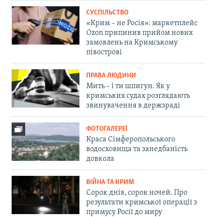
СУСПІЛЬСТВО
«Крим – не Росія»: маркетплейс
Ozon припинив прийом нових
замовлень на Кримському
півострові
ПРАВА ЛЮДИНИ
Мить – і ти шпигун. Як у
кримських судах розглядають
звинувачення в держзраді
ФОТОГАЛЕРЕЇ
Краса Сімферопольського
водосховища та занедбаність
довкола
ВІЙНА ТА КРИМ
Сорок днів, сорок ночей. Про
результати кримської операції з
примусу Росії до миру